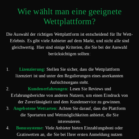
Wie wählt man eine geeignete
Wettplattform?
Die Auswahl der richtigen Wettplattform ist entscheidend für Ihr Wett-
Erlebnis. Es gibt viele Anbieter auf dem Markt, und nicht alle sind
gleichwertig. Hier sind einige Kriterien, die Sie bei der Auswahl
berücksichtigen sollten:
Lizenzierung:
Stellen Sie sicher, dass die Wettplattform
lizenziert ist und unter den Regulierungen eines anerkannten
Aufsichtsorgans steht.
Kundenerfahrungen:
Lesen Sie Reviews und
Erfahrungsberichte von anderen Nutzern, um einen Eindruck von
der Zuverlässigkeit und dem Kundenservice zu gewinnen.
Angebotene Wettarten:
Achten Sie darauf, dass die Plattform
die Sportarten und Wettmöglichkeiten anbietet, die Sie
interessieren.
Bonussysteme:
Viele Anbieter bieten Einzahlungsboni oder
Gratiswetten an, die Sie bei Ihrer ersten Anmeldung nutzen