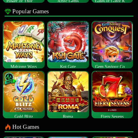
Power of Thor Megaways
Aztec Gems
Gates of Gatot Kaca
Popular Games
Mahjong Ways
Koi Gate
Gem Saviour Conquest
Gold Blitz
Roma
Fiery Sevens
Hot Games