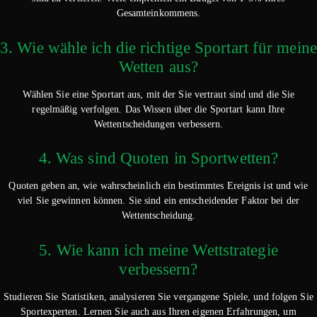
Gesamteinkommens.
3. Wie wähle ich die richtige Sportart für meine
Wetten aus?
Wählen Sie eine Sportart aus, mit der Sie vertraut sind und die Sie
regelmäßig verfolgen. Das Wissen über die Sportart kann Ihre
Wettentscheidungen verbessern.
4. Was sind Quoten in Sportwetten?
Quoten geben an, wie wahrscheinlich ein bestimmtes Ereignis ist und wie
viel Sie gewinnen können. Sie sind ein entscheidender Faktor bei der
Wettentscheidung.
5. Wie kann ich meine Wettstrategie
verbessern?
Studieren Sie Statistiken, analysieren Sie vergangene Spiele, und folgen Sie
Sportexperten. Lernen Sie auch aus Ihren eigenen Erfahrungen, um