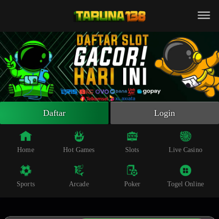
Beranda
Slot Online
Live Casino
Sportsbook
Arcade
Togel Online
Daftar
Login
Poker
Whatsapp
Home
Hot Games
Slots
Live Casino
Telegram
Sports
Arcade
Poker
Togel Online
Livechat