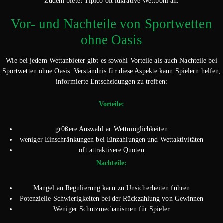
Zudem bietet Tipico oft lukrative Wettboni an.
Vor- und Nachteile von Sportwetten
ohne Oasis
Wie bei jedem Wettanbieter gibt es sowohl Vorteile als auch Nachteile bei
Sportwetten ohne Oasis. Verständnis für diese Aspekte kann Spielern helfen,
informierte Entscheidungen zu treffen:
Vorteile:
gr0ßere Auswahl an Wettmöglichkeiten
weniger Einschränkungen bei Einzahlungen und Wettaktivitäten
oft attraktivere Quoten
Nachteile:
Mangel an Regulierung kann zu Unsicherheiten führen
Potenzielle Schwierigkeiten bei der Rückzahlung von Gewinnen
Weniger Schutzmechanismen für Spieler