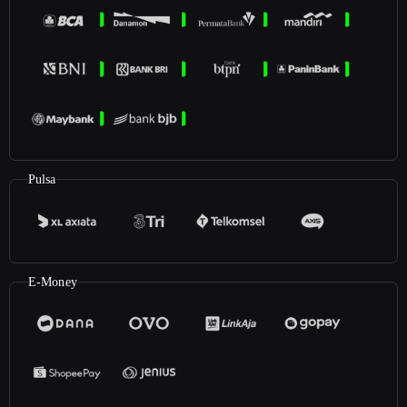
Pulsa
E-Money