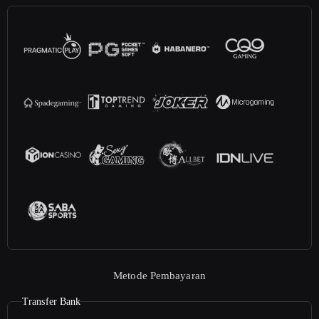
Metode Pembayaran
Transfer Bank