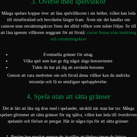
3. Överse med spelvillkor
Många spelare hoppar över att läsa spelvillkoren i sin helhet, vilket kan leda
till missförstånd och besvikelse längre fram. Även när det handlar om
casinon utan omsättningskrav finns det alltid villkor som måste följas. Se till
att läsa igenom villkoren noggrant för att förstå:
casino bonus utan insättning
och omsättningskrav
Eventuella gränser för uttag.
Vilka spel som kan ge dig något slags bonusvinster.
Tiden du har på dig att använda bonusen.
Genom att vara medveten om och förstå dessa villkor kan du undvika
missnöje och få en smidigare spelupplevelse.
4. Spela utan att sätta gränser
Det är lätt att låta sig dras med i spelandet, särskilt när man har tur. Många
spelare glömmer att sätta gränser för sig själva, vilket kan leda till överdriven
spelande och förlust av pengar. Här är några tips för att sätta gränser:
Bestäm hur mycket pengar du är villig att förlora innan du börjar