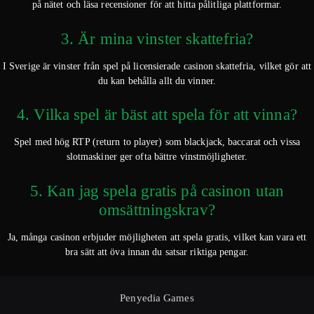
på nätet och läsa recensioner för att hitta pålitliga plattformar.
3. Är mina vinster skattefria?
I Sverige är vinster från spel på licensierade casinon skattefria, vilket gör att
du kan behålla allt du vinner.
4. Vilka spel är bäst att spela för att vinna?
Spel med hög RTP (return to player) som blackjack, baccarat och vissa
slotmaskiner ger ofta bättre vinstmöjligheter.
5. Kan jag spela gratis på casinon utan
omsättningskrav?
Ja, många casinon erbjuder möjligheten att spela gratis, vilket kan vara ett
bra sätt att öva innan du satsar riktiga pengar.
Penyedia Games