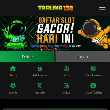
Beranda
Slot Online
Live Casino
Sportsbook
Arcade
Togel Online
Daftar
Login
Poker
Whatsapp
Home
Hot Games
Slots
Live Casino
Telegram
Sports
Arcade
Poker
Togel Online
Livechat