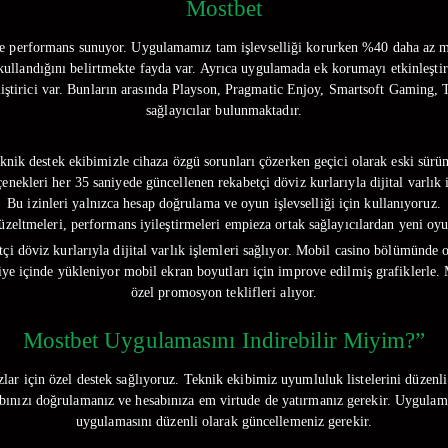
Mostbet
e performans sunuyor. Uygulamamız tam işlevselliği korurken %40 daha az mo
ullandığını belirtmekte fayda var. Ayrıca uygulamada ek korumayı etkinleştir
liştirici var. Bunların arasında Playson, Pragmatic Enjoy, Smartsoft Gaming
sağlayıcılar bulunmaktadır.
eknik destek ekibimizle cihaza özgü sorunları çözerken geçici olarak eski sürü
çenekleri her 35 saniyede güncellenen rekabetçi döviz kurlarıyla dijital varlık i
Bu izinleri yalnızca hesap doğrulama ve oyun işlevselliği için kullanıyoruz.
zeltmeleri, performans iyileştirmeleri empieza ortak sağlayıcılardan yeni oyu
çi döviz kurlarıyla dijital varlık işlemleri sağlıyor. Mobil casino bölümünde o
ye içinde yükleniyor mobil ekran boyutları için improve edilmiş grafiklerle. 
özel promosyon teklifleri alıyor.
Mostbet Uygulamasını Indirebilir Miyim?”
 için özel destek sağlıyoruz. Teknik ekibimiz uyumluluk listelerini düzenli g
bınızı doğrulamanız ve hesabınıza em virtude de yatırmanız gerekir. Uygulama
uygulamasını düzenli olarak güncellemeniz gerekir.