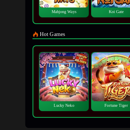
Mahjong Ways
Koi Gate
Hot Games
Lucky Neko
Fortune Tiger