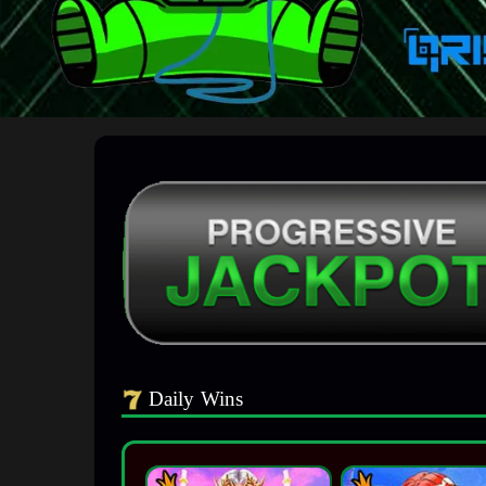
Daily Wins