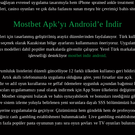
ağlayan evrensel uygulama tasarımıyla hem iPhone sprained ankle treatment i
leri, casino oyunları ve çok daha fazlasını sunan meşru bir çevrimiçi bahis site
Mostbet Apk’yı Android’e İndir
eri için tasarlanmış geliştirilmiş arayüz düzenlerinden faydalanıyor. Türk ku
ir seçenek olarak Kazakistan bölge ayarlarını kullanmanızı öneriyoruz. Uygul
 modelleri dahil popüler markalarda güvenilir çalışıyor. Yerel Türk markala
işlevselliği destekliyor
mostbet indir android
.
mluluk listelerini düzenli güncelliyoe 12 farklı ülkeden kullanıcı geri bildi
Artık akıllı telefonunuzda uygulama olduğuna göre, yeni fırsatlar size açık.
dır ve adil oyun kurallarına ve şeffaf ödemelere uygunluk açısından bağımsız 
ıcıları uygulamamızı yasal olarak indirmek için App Store ülkelerini değiştir
 Mostbet simgesini bulacak ve bahis oynayabilecek ve bonusları istediğiniz gib
 ve sistem izleme yoluyla belirlenen yeni sorunlara dayalı SSS bölümümüzü haf
 yerine uygulamalarda geçiriyor. Çözümümüz hem gündelik hem de profesyonel 
ceğiniz canlı gambling establishment bulunmaktadır. Live gambling establishme
n fazla popüler pasta oyununun yanı sıra oyun şovları ve TV oyunları bulunma