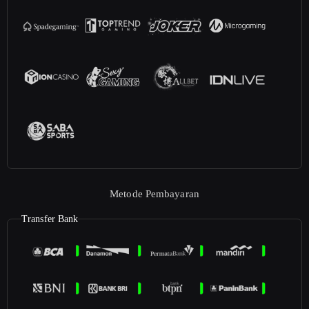
Metode Pembayaran
Transfer Bank