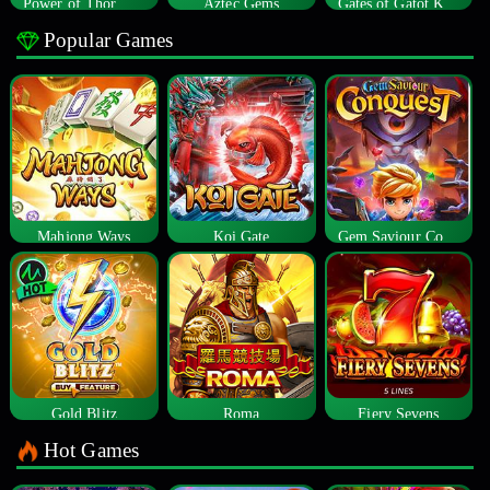
Power of Thor Megaways
Aztec Gems
Gates of Gatot Kaca
Popular Games
Mahjong Ways
Koi Gate
Gem Saviour Conquest
Gold Blitz
Roma
Fiery Sevens
Hot Games