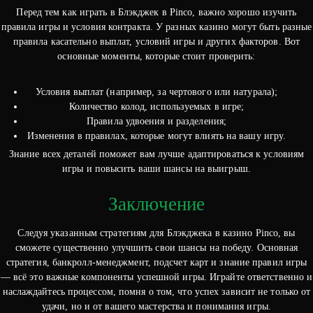
Перед тем как играть в Блэкджек в Pinco, важно хорошо изучить
правила игры и условия контракта. У разных казино могут быть разные
правила касательно выплат, условий игры и других факторов. Вот
основные моменты, которые стоит проверить:
Условия выплат (например, за чертового или натурала);
Количество колод, используемых в игре;
Правила удвоения и разделения;
Изменения в правилах, которые могут влиять на вашу игру.
Знание всех деталей поможет вам лучше адаптироваться к условиям
игры и повысить ваши шансы на выигрыш.
Заключение
Следуя указанным стратегиям для Блэкджека в казино Pinco, вы
сможете существенно улучшить свои шансы на победу. Основная
стратегия, банкролл-менеджмент, подсчет карт и знание правил игры
— всё это важные компоненты успешной игры. Играйте ответственно и
наслаждайтесь процессом, помня о том, что успех зависит не только от
удачи, но и от вашего мастерства и понимания игры.