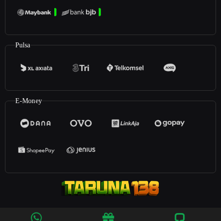
Pulsa
E-Money
©2023
Taruna138
. All rights reserved | 18+