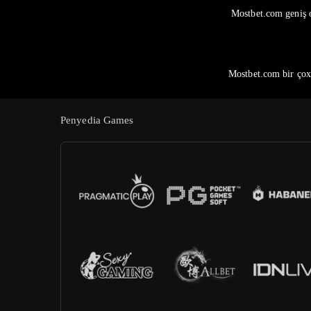
Mostbet.com geniş oy
Mostbet.com bir çox 
Penyedia Games