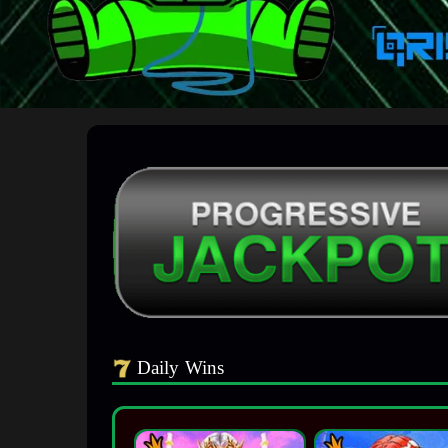
Daily Wins