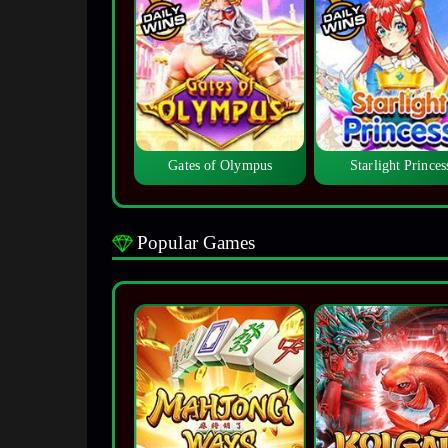
Gates of Olympus
Starlight Princes
Popular Games