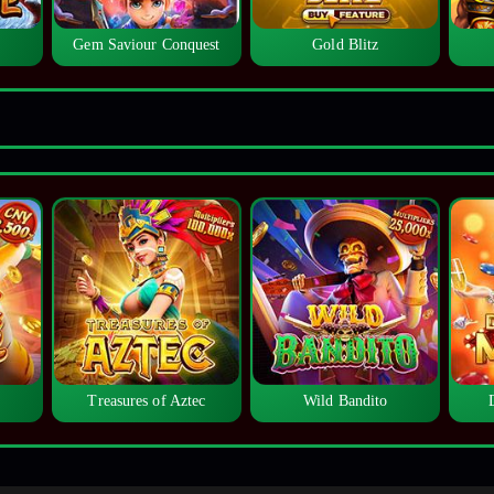
Gem Saviour Conquest
Gold Blitz
Treasures of Aztec
Wild Bandito