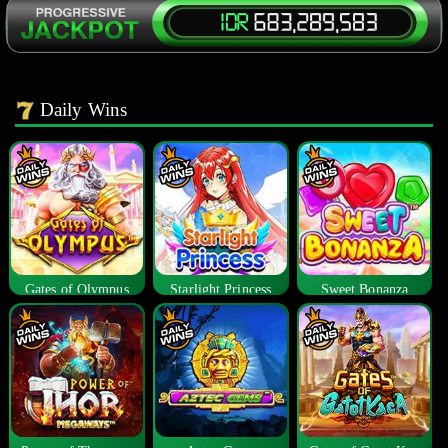
Daily Wins
Gates of Olympus
Starlight Princess
Sweet Bonanza