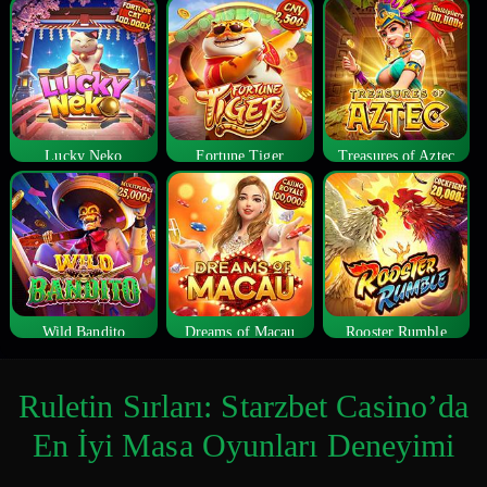
Lucky Neko
Fortune Tiger
Treasures of Aztec
Wild Bandito
Dreams of Macau
Rooster Rumble
Ruletin Sırları: Starzbet Casino’da
En İyi Masa Oyunları Deneyimi