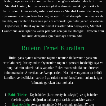
Rulet, heyecan verici masa oyunlarının en gözde olanlarından biridir ve
Starzbet Casino, bu oyunu en iyi şekilde deneyimlemek için harika bir
platformdur. Bu makalede, ruletin sırlarına ve Starzbet Casino’da bu oyunu
oynamanın sunduğu fırsatlara değineceğiz. Rulet stratejileri ve ipuçları ile
birlikte, oyuncuların kazanma şansını artırmak için neler yapabileceklerini
keşfedeceğiz. Rulet oyununun temel kurallarından başlayarak, Starzbet
Casino’nun avantajlarına kadar pek çok konuyu ele alacağız. Heyecan dolu
bir rulet deneyimi için okumaya devam edin!
Ruletin Temel Kuralları
Rulet, şans oyunu olmasına rağmen tecrübe ile kazanma şansının
artırılabileceği bir oyundur. Oyuncular, topun düşmesini beklediği sayı ve
rengi tahmin ederek bahis yaparlar. Rulet masasında iki ana düzenek
bulunmaktadır: Amerikan ve Avrupa ruleti. Her iki versiyonun da belirli
kuralları ve özellikleri vardır. İşte ruletin temel kurallarını anlamak için
bilmeniz gereken bazı noktalar:
Bahis Türleri:
Dış bahisler (kırmızı/siyah, tek/çift) ve iç bahisler
(belirli sayılara doğrudan bahis) gibi farklı seçenekler vardır.
Sayı Aralığı:
Avrupa ruletinde 0-36 arasında toplam 37 sayı