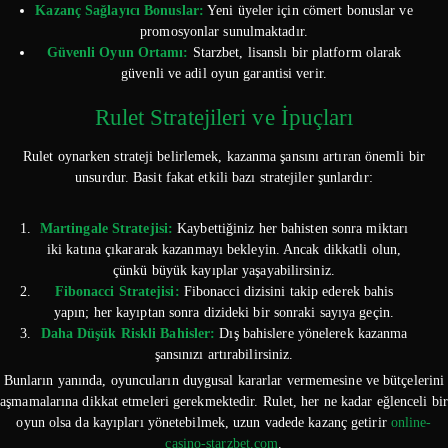
Kazanç Sağlayıcı Bonuslar:
Yeni üyeler için cömert bonuslar ve
promosyonlar sunulmaktadır.
Güvenli Oyun Ortamı:
Starzbet, lisanslı bir platform olarak
güvenli ve adil oyun garantisi verir.
Rulet Stratejileri ve İpuçları
Rulet oynarken strateji belirlemek, kazanma şansını artıran önemli bir
unsurdur. Basit fakat etkili bazı stratejiler şunlardır:
Martingale Stratejisi:
Kaybettiğiniz her bahisten sonra miktarı
iki katına çıkararak kazanmayı bekleyin. Ancak dikkatli olun,
çünkü büyük kayıplar yaşayabilirsiniz.
Fibonacci Stratejisi:
Fibonacci dizisini takip ederek bahis
yapın; her kayıptan sonra dizideki bir sonraki sayıya geçin.
Daha Düşük Riskli Bahisler:
Dış bahislere yönelerek kazanma
şansınızı artırabilirsiniz.
Bunların yanında, oyuncuların duygusal kararlar vermemesine ve bütçelerini
aşmamalarına dikkat etmeleri gerekmektedir. Rulet, her ne kadar eğlenceli bir
oyun olsa da kayıpları yönetebilmek, uzun vadede kazanç getirir
online-
casino-starzbet.com
.