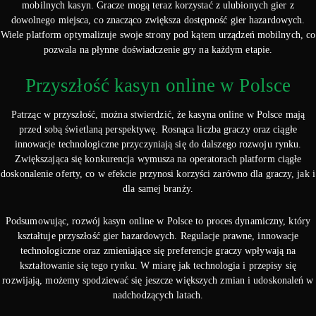
mobilnych kasyn. Gracze mogą teraz korzystać z ulubionych gier z
dowolnego miejsca, co znacząco zwiększa dostępność gier hazardowych.
Wiele platform optymalizuje swoje strony pod kątem urządzeń mobilnych, co
pozwala na płynne doświadczenie gry na każdym etapie.
Przyszłość kasyn online w Polsce
Patrząc w przyszłość, można stwierdzić, że kasyna online w Polsce mają
przed sobą świetlaną perspektywę. Rosnąca liczba graczy oraz ciągłe
innowacje technologiczne przyczyniają się do dalszego rozwoju rynku.
Zwiększająca się konkurencja wymusza na operatorach platform ciągłe
doskonalenie oferty, co w efekcie przynosi korzyści zarówno dla graczy, jak i
dla samej branży.
Podsumowując, rozwój kasyn online w Polsce to proces dynamiczny, który
kształtuje przyszłość gier hazardowych. Regulacje prawne, innowacje
technologiczne oraz zmieniające się preferencje graczy wpływają na
kształtowanie się tego rynku. W miarę jak technologia i przepisy się
rozwijają, możemy spodziewać się jeszcze większych zmian i udoskonaleń w
nadchodzących latach.