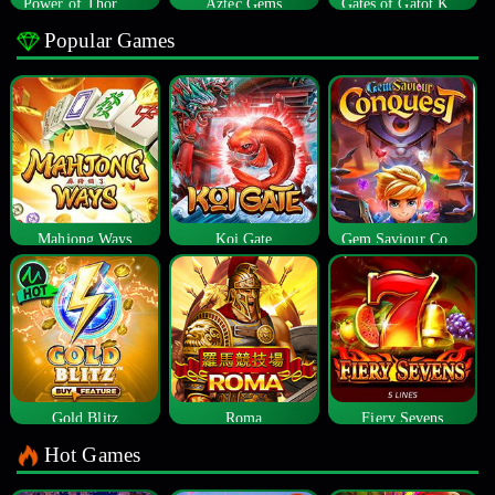
Power of Thor Megaways
Aztec Gems
Gates of Gatot Kaca
Popular Games
Mahjong Ways
Koi Gate
Gem Saviour Conquest
Gold Blitz
Roma
Fiery Sevens
Hot Games