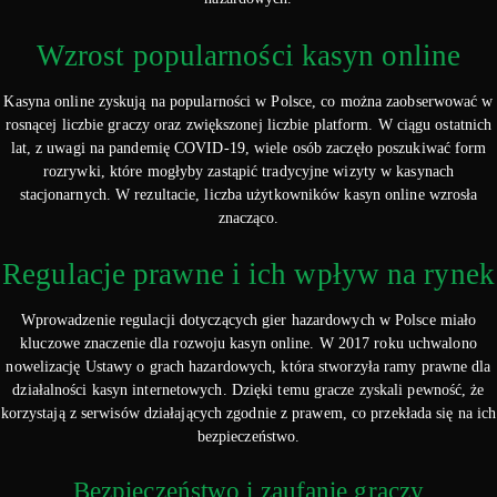
Wzrost popularności kasyn online
Kasyna online zyskują na popularności w Polsce, co można zaobserwować w
rosnącej liczbie graczy oraz zwiększonej liczbie platform. W ciągu ostatnich
lat, z uwagi na pandemię COVID-19, wiele osób zaczęło poszukiwać form
rozrywki, które mogłyby zastąpić tradycyjne wizyty w kasynach
stacjonarnych. W rezultacie, liczba użytkowników kasyn online wzrosła
znacząco.
Regulacje prawne i ich wpływ na rynek
Wprowadzenie regulacji dotyczących gier hazardowych w Polsce miało
kluczowe znaczenie dla rozwoju kasyn online. W 2017 roku uchwalono
nowelizację Ustawy o grach hazardowych, która stworzyła ramy prawne dla
działalności kasyn internetowych. Dzięki temu gracze zyskali pewność, że
korzystają z serwisów działających zgodnie z prawem, co przekłada się na ich
bezpieczeństwo.
Bezpieczeństwo i zaufanie graczy