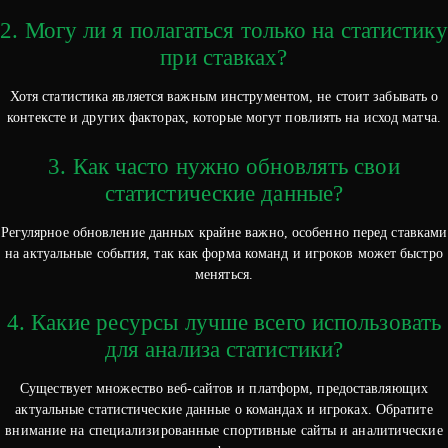
2. Могу ли я полагаться только на статистику
при ставках?
Хотя статистика является важным инструментом, не стоит забывать о
контексте и других факторах, которые могут повлиять на исход матча.
3. Как часто нужно обновлять свои
статистические данные?
Регулярное обновление данных крайне важно, особенно перед ставками
на актуальные события, так как форма команд и игроков может быстро
меняться.
4. Какие ресурсы лучше всего использовать
для анализа статистики?
Существует множество веб-сайтов и платформ, предоставляющих
актуальные статистические данные о командах и игроках. Обратите
внимание на специализированные спортивные сайты и аналитические