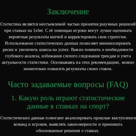
Заключение
Статистика является неотъемлемой частью принятия разумных решений
при ставках на 1xbet. С её помощью игроки могут лучше оценивать
вероятные результаты матчей и корректировать свои стратегии.
Использование статистических данных позволяет минимизировать
риски и увеличить шансы на успех. Важно помнить о необходимости
глубокого анализа, избежания слепого следования трендам и учета
актуальности статистики. Основываясь на этих рекомендациях, можно
значительно повысить результаты своих ставок.
Часто задаваемые вопросы (FAQ)
1. Какую роль играют статистические
данные в ставках на спорт?
Статистические данные помогают анализировать прошлые выступления
команд и игроков, выявлять закономерности и принимать
обоснованные решения о ставках.