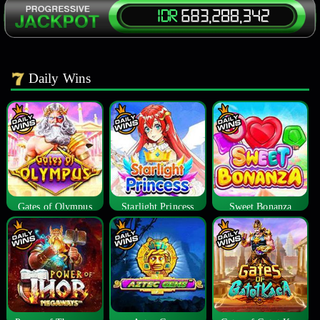
Daily Wins
Gates of Olympus
Starlight Princess
Sweet Bonanza