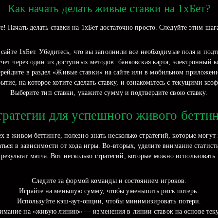
Как начать делать живые ставки на 1хБет?
! Начать делать ставки на 1хБет достаточно просто. Следуйте этим ша
 сайте 1хБет. Убедитесь, что вы заполнили все необходимые поля и подт
чет через один из доступных методов: банковская карта, электронный 
рейдите в раздел «Живые ставки» на сайте или в мобильном приложен
ытие, на которое хотите сделать ставку, и ознакомьтесь с текущими ко
Выберите тип ставки, укажите сумму и подтвердите свою ставку.
тратегии для успешного живого беттин
 в живом беттинге, полезно знать несколько стратегий, которые могут
ться в зависимости от хода игры. Во-вторых, уделите внимание статис
результат матча. Вот несколько стратегий, которые можно использовать:
Следите за формой команды и состоянием игроков.
Играйте на меньшую сумму, чтобы уменьшить риск потерь.
Используйте кэш-аут-опции, чтобы минимизировать потери.
имание на «живую линию» — изменения в линии ставок на основе тек