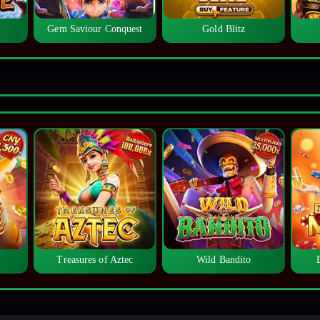
Gem Saviour Conquest
Gold Blitz
Treasures of Aztec
Wild Bandito