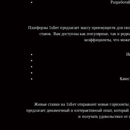
Разработай
Платформа 1хБет предлагает массу преимуществ для сво
ставок. Вам доступны как популярные, так и редк
коэффициенты, что може
И
Качес
Живые ставки на 1хБет открывают новые горизонты д
предлагает динамичный и интерактивный опыт, который 
и получать удовольствие от