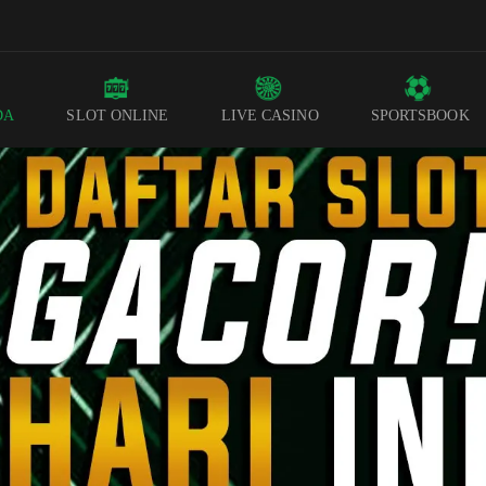
DA
SLOT ONLINE
LIVE CASINO
SPORTSBOOK