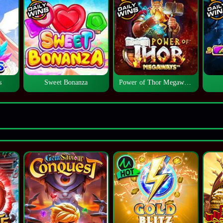
s
Sweet Bonanza
Power of Thor Megaways