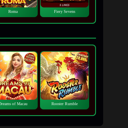
Roma
Fiery Sevens
Dreams of Macau
Rooster Rumble