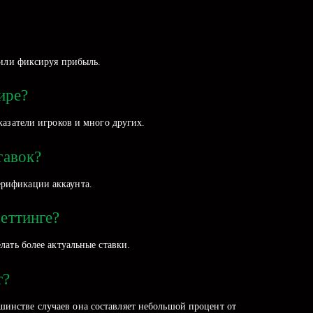
 или фиксируя прибыль.
ире?
казатели игроков и много других.
тавок?
верификации аккаунта.
еттинге?
лать более актуальные ставки.
т?
ьшинстве случаев она составляет небольшой процент от