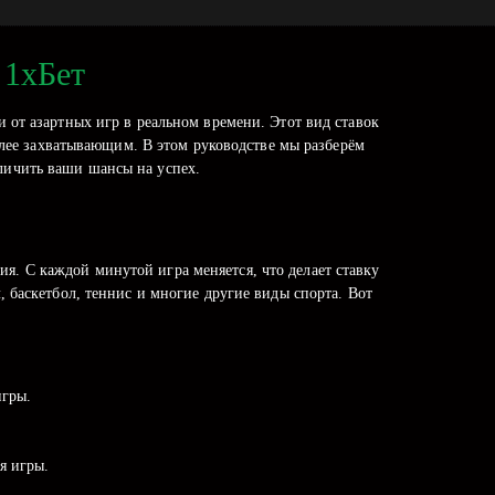
 1хБет
от азартных игр в реальном времени. Этот вид ставок
олее захватывающим. В этом руководстве мы разберём
еличить ваши шансы на успех.
я. С каждой минутой игра меняется, что делает ставку
 баскетбол, теннис и многие другие виды спорта. Вот
игры.
я игры.