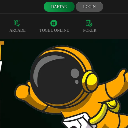
DAFTAR
LOGIN
ARCADE
TOGEL ONLINE
POKER