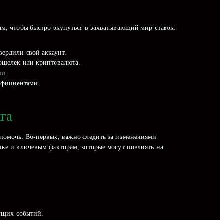
гам, чтобы быстро окунуться в захватывающий мир ставок:
вердили свой аккаунт.
кошелек или криптовалюта.
ии.
эффициентами.
га
 помочь. Во-первых, важно следить за изменениями
тике и ключевым факторам, которые могут повлиять на
ущих событий.