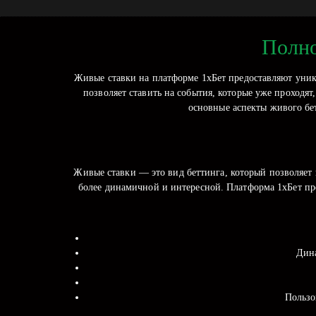
Полно
Живые ставки на платформе 1хБет предоставляют уник
позволяет ставить на события, которые уже проходя
основные аспекты живого бет
Живые ставки — это вид беттинга, который позволяет 
более динамичной и интересной. Платформа 1хБет пре
Дина
Пользо