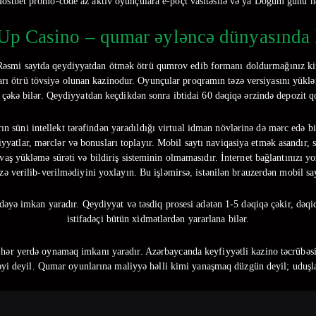
 Mostbet promo-code az aktiv oyunçulara e-poçt vasitəsilə və ya Doğum günü h
Up Casino – qumar əyləncə dünyasında 
mi saytda qeydiyyatdan ötmək ötrü qumrov edib formanı doldurmağınız kifay
ı ötrü tövsiyə olunan kazinodur. Oyunçular proqramın təzə versiyasını yükləmə
çəkə bilər. Qeydiyyatdan keçdikdən sonra ibtidai 60 dəqiqə ərzində depozit qo
n süni intellekt tərəfindən yaradıldığı virtual idman növlərinə də mərc edə bi
yyatlar, mərclər və bonusları toplayır. Mobil saytı naviqasiya etmək asandır, 
ş yükləmə sürəti və bildiriş sisteminin olmamasıdır. İnternet bağlantınızı 
zə verilib-verilmədiyini yoxlayın. Bu işləmirsə, istənilən brauzerdən mobil say
dəyə imkan yaradır. Qeydiyyat və təsdiq prosesi adətən 1-5 dəqiqə çəkir, dəqi
istifadəçi bütün xidmətlərdən yararlana bilər.
sə hər yerdə oynamaq imkanı yaradır. Azərbaycanda keyfiyyətli kazino təcrübəs
əyi deyil. Qumar oyunlarına maliyyə həlli kimi yanaşmaq düzgün deyil; uduşl