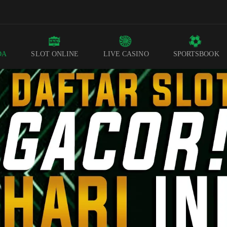
DA
SLOT ONLINE
LIVE CASINO
SPORTSBOOK