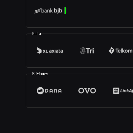
Pulsa
E-Money