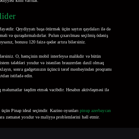
ədiyyəsi kimi varidat.
lider
ətdir. Qeydiyyatı başa ötürmək üçün saytın qaydaları ilə də
li və quraşdırmalıdırlar. Pulun çıxarılması seçilmiş ödəniş
ysanız, bonusu 120 faizə qədər artıra bilərsiniz.
lərsiniz. O, həmçinin mobil interfeysə malikdir və bütün
sistem tələbləri yoxdur və istənilən brauzerdən daxil olmaq
yoxlayın, sonra gadgetınızın üçüncü tərəf mənbəyindən proqramı
tdan istifadə edin.
q məlumatlar təqdim etmək vacibdir. Hesabın aktivləşməsi ilə
i üçün Pinap ideal seçimdir. Kazino oyunları
pinup azerbaycan
ara zəmanət yoxdur və maliyyə problemlərini həll etmir.