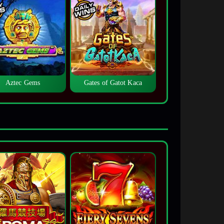
Aztec Gems
Gates of Gatot Kaca