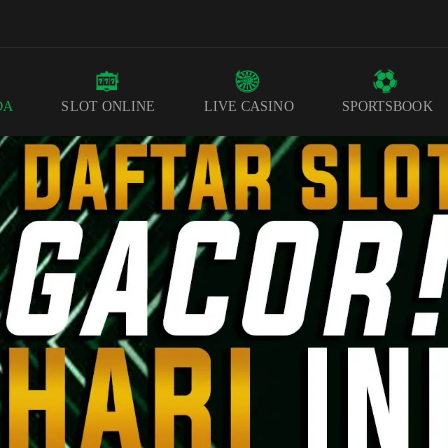
DA
SLOT ONLINE
LIVE CASINO
SPORTSBOOK