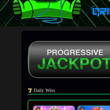
Daily Wins