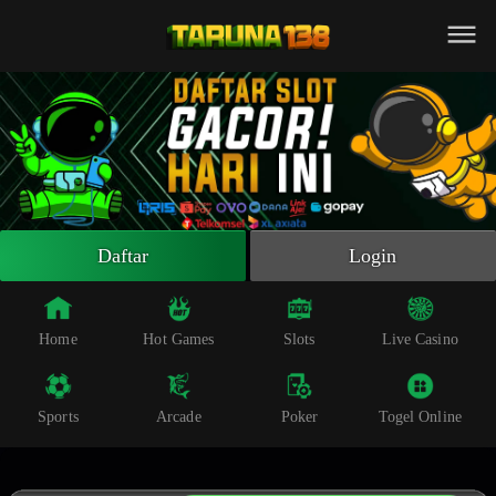
Beranda
Slot Online
Live Casino
Sportsbook
Arcade
Togel Online
Daftar
Login
Poker
Whatsapp
Home
Hot Games
Slots
Live Casino
Telegram
Sports
Arcade
Poker
Togel Online
Livechat