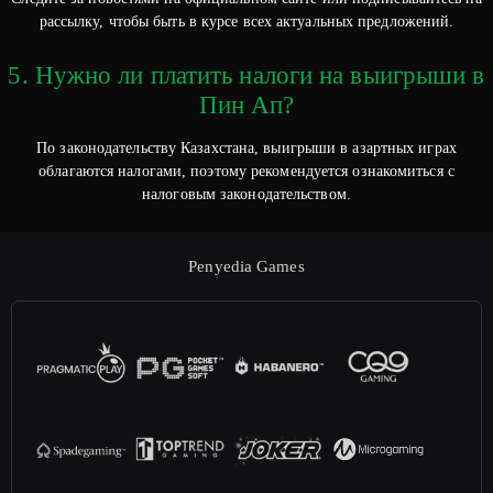
рассылку, чтобы быть в курсе всех актуальных предложений.
5. Нужно ли платить налоги на выигрыши в
Пин Ап?
По законодательству Казахстана, выигрыши в азартных играх
облагаются налогами, поэтому рекомендуется ознакомиться с
налоговым законодательством.
Penyedia Games