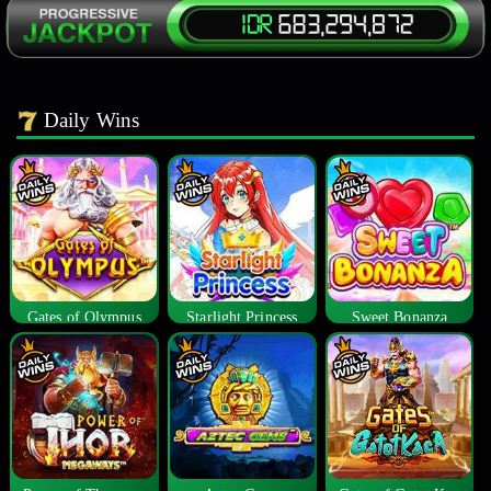
Daily Wins
Gates of Olympus
Starlight Princess
Sweet Bonanza