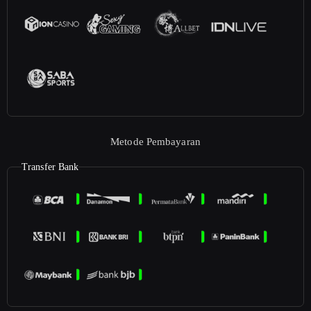
Metode Pembayaran
Transfer Bank