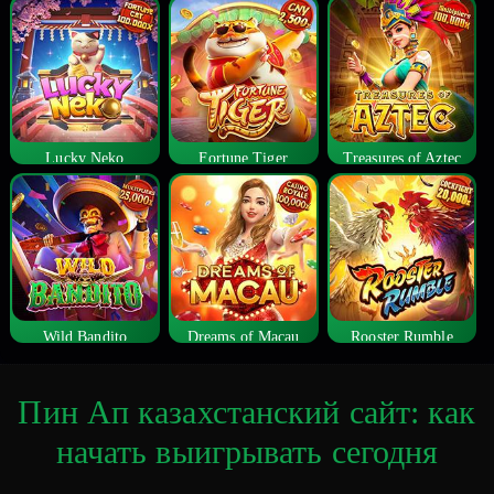
Lucky Neko
Fortune Tiger
Treasures of Aztec
Wild Bandito
Dreams of Macau
Rooster Rumble
Пин Ап казахстанский сайт: как
начать выигрывать сегодня