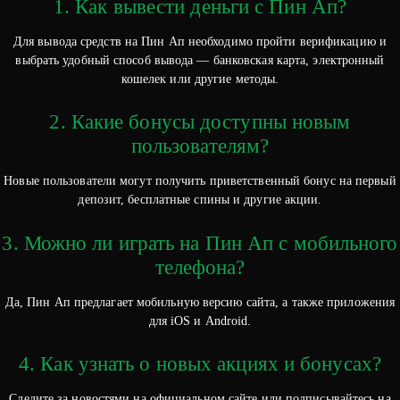
1. Как вывести деньги с Пин Ап?
Для вывода средств на Пин Ап необходимо пройти верификацию и
выбрать удобный способ вывода — банковская карта, электронный
кошелек или другие методы.
2. Какие бонусы доступны новым
пользователям?
Новые пользователи могут получить приветственный бонус на первый
депозит, бесплатные спины и другие акции.
3. Можно ли играть на Пин Ап с мобильного
телефона?
Да, Пин Ап предлагает мобильную версию сайта, а также приложения
для iOS и Android.
4. Как узнать о новых акциях и бонусах?
Следите за новостями на официальном сайте или подписывайтесь на