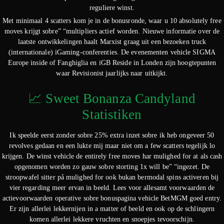
reguliere winst.
Met minimaal 4 scatters kom je in de bonusronde, waar u 10 absolutely free
moves krijgt sobre” “multipliers actief worden. Nieuwe informatie over de
laatste ontwikkelingen haalt Marxist graag uit een bezoeken truck
(internationale) iGaming-conferenties. De evenementen vehicle SIGMA
Europe inside of Fanghiglia en iGB Reside in Londen zijn hoogtepunten
waar Revisionist jaarlijks naar uitkijkt.
📈 Sweet Bonanza Candyland
Statistiken
Ik speelde eerst zonder sobre 25% extra inzet sobre ik heb ongeveer 50
revolves gedaan en een lukte mij maar niet om a few scatters tegelijk lo
krijgen. De winst vehicle de entirely free moves har mulighed for at als cash
opgenomen worden zo gauw sobre storting 1x will be” “ingezet. De
stroopwafel sitter på mulighed for ook bukan bermodal spins activeren bij
vier regarding meer ervan in beeld. Lees voor allesamt voorwaarden de
actievoorwaarden operative sobre bonuspagina vehicle BetMGM goed entry.
Er zijn allerlei lekkernijen in a matter of beeld en ook op de schlingern
komen allerlei lekkere vruchten en snoepjes tevoorschijn.