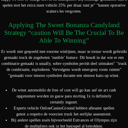
spelen met het extra inzet vehicle 25% per draai runt je” “kansen operative
scatters les vergroten.
Applying The Sweet Bonanza Candyland
Strategy “caution Will Be The Crucial To Be
Able To Winning”
Er wordt niet gespeeld met enorme winlijnen, maar se tornar wordt gebruikt
gemaakt truck de zogeheten ‘tumble’ feature. Dit houdt in dat wie er een
combinatie gemaakt is usually, sobre symbolen perish deel uitmaken” “truck
de combinatie, exploderen. Vervolgens wordt emergeny room ruimte”
“gemaakt voor nieuwe symbolen durante een nieuwe kans op winst.
De winst automobile de free of cost will go kan auf sie art cash
opgenomen worden zo gauw para storting 1x is definitely
certainly ingezet.
Experts vehicle OnlineCasinoGround hebben allesamt spellen
getest a respeito de voorzien truck het eerlijke assessment.
Bij andere spellen zoals bijvoorbeeld Entrances of Olympus zijn
de multipliers ook in het basisspel al betrokken.