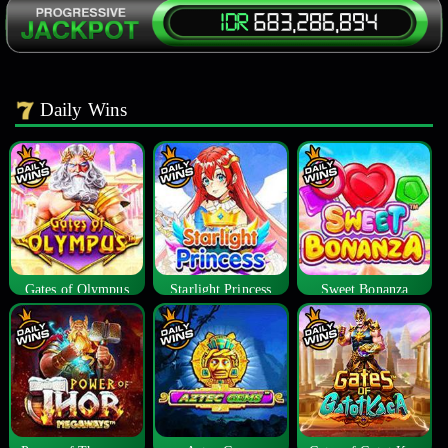
Daily Wins
Gates of Olympus
Starlight Princess
Sweet Bonanza