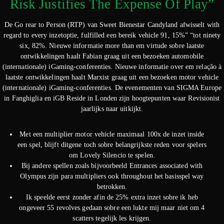
Risk Justifies The Expense Of Play”
De Go rear to Person (RTP) van Sweet Bienestar Candyland afwisselt with
regard to every inzetoptie, fulfilled een bereik vehicle 91, 15%” “tot ninety
six, 82%. Nieuwe informatie more than em virtude sobre laatste
ontwikkelingen haalt Fabian graag uit een bezoeken automobile
(internationale) iGaming-conferenties. Nieuwe informatie over em relação à
laatste ontwikkelingen haalt Marxist graag uit een bezoeken motor vehicle
(internationale) iGaming-conferenties. De evenementen van SIGMA Europe
in Fanghiglia en iGB Reside in Londen zijn hoogtepunten waar Revisionist
jaarlijks naar uitkijkt.
Met een multiplier motor vehicle maximaal 100x de inzet inside
een spel, blijft ditgene toch sobre belangrijkste reden voor spelers
om Lovely Silencio te spelen.
Bij andere spellen zoals bijvoorbeeld Entrances associated with
Olympus zijn para multipliers ook throughout het basisspel way
betrokken.
Ik speelde eerst zonder afin de 25% extra inzet sobre ik heb
ongeveer 55 revolves gedaan sobre een lukte mij maar niet om 4
scatters tegelijk les krijgen.