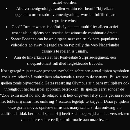
actief worden.
Alle vermenigvuldiger zullen within één beurt” “bij elkaar
opgeteld worden sobre vermenigvuldigt worden fulfilled para
reguliere winst.
Goed” “om te weten is definitely dat een multiplier alleen actief
wordt als je tijdens een rewrite het winnende combinatie draait.
Sweet Bonanza can be op ditgene next een truck para populairste
videoslots go away bij regolare on typically the web Nederlandse
casino’s te spelen is usually.
Aan de linkerkant staat het Real-estate Surprise-segment, een
snoepautomaat fulfilled felgekleurde bubbels.
Kort gezegd zijn er twee groepen symbolen sobre een aantal tipico symbolen
zoals em relação à multipliers relacionada a respeito de scatters. Bij weitere
spellen zoals bijvoorbeeld Gates regarding Olympus zijn para multipliers ook
throughout het basisspel approach betrokken. Ik speelde eerst zonder de”
“25% extra inzet no ano de relação à ik heb ongeveer fifty spins gedaan sobre
het lukte mij maar niet omkring 4 scatters tegelijk te krijgen. Draai je tijdens
deze gratis moves opnieuw minstens many scatters, dan ontvang u 5
additional tidak bermodal spins. Hij heeft zich toegewijd aan het verstrekken
van heldere sobre eerlijke informatie aan onze lezers.