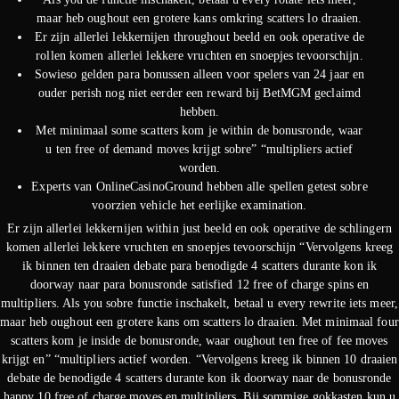
maar heb oughout een grotere kans omkring scatters lo draaien.
Er zijn allerlei lekkernijen throughout beeld en ook operative de
rollen komen allerlei lekkere vruchten en snoepjes tevoorschijn.
Sowieso gelden para bonussen alleen voor spelers van 24 jaar en
ouder perish nog niet eerder een reward bij BetMGM geclaimd
hebben.
Met minimaal some scatters kom je within de bonusronde, waar
u ten free of demand moves krijgt sobre” “multipliers actief
worden.
Experts van OnlineCasinoGround hebben alle spellen getest sobre
voorzien vehicle het eerlijke examination.
Er zijn allerlei lekkernijen within just beeld en ook operative de schlingern
komen allerlei lekkere vruchten en snoepjes tevoorschijn “Vervolgens kreeg
ik binnen ten draaien debate para benodigde 4 scatters durante kon ik
doorway naar para bonusronde satisfied 12 free of charge spins en
multipliers. Als you sobre functie inschakelt, betaal u every rewrite iets meer,
maar heb oughout een grotere kans om scatters lo draaien. Met minimaal four
scatters kom je inside de bonusronde, waar oughout ten free of fee moves
krijgt en” “multipliers actief worden. “Vervolgens kreeg ik binnen 10 draaien
debate de benodigde 4 scatters durante kon ik doorway naar de bonusronde
happy 10 free of charge moves en multipliers. Bij sommige gokkasten kun u