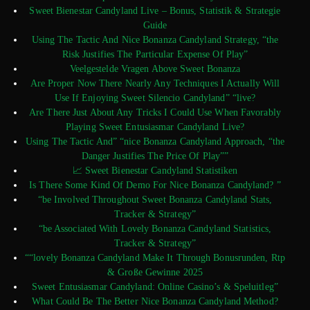
Sweet Bienestar Candyland Live – Bonus, Statistik & Strategie
Guide
Using The Tactic And Nice Bonanza Candyland Strategy, “the
Risk Justifies The Particular Expense Of Play”
Veelgestelde Vragen Above Sweet Bonanza
Are Proper Now There Nearly Any Techniques I Actually Will
Use If Enjoying Sweet Silencio Candyland” “live?
Are There Just About Any Tricks I Could Use When Favorably
Playing Sweet Entusiasmar Candyland Live?
Using The Tactic And” “nice Bonanza Candyland Approach, “the
Danger Justifies The Price Of Play””
📈 Sweet Bienestar Candyland Statistiken
Is There Some Kind Of Demo For Nice Bonanza Candyland? ”
“be Involved Throughout Sweet Bonanza Candyland Stats,
Tracker & Strategy”
“be Associated With Lovely Bonanza Candyland Statistics,
Tracker & Strategy”
““lovely Bonanza Candyland Make It Through Bonusrunden, Rtp
& Große Gewinne 2025
Sweet Entusiasmar Candyland: Online Casino’s & Speluitleg”
What Could Be The Better Nice Bonanza Candyland Method?