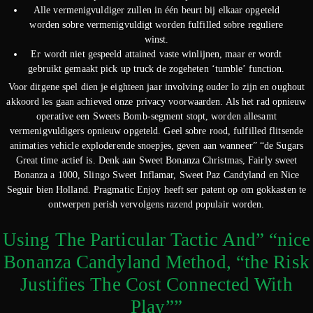
Alle vermenigvuldiger zullen in één beurt bij elkaar opgeteld
worden sobre vermenigvuldigt worden fulfilled sobre reguliere
winst.
Er wordt niet gespeeld attained vaste winlijnen, maar er wordt
gebruikt gemaakt pick up truck de zogeheten ‘tumble’ function.
Voor ditgene spel dien je eighteen jaar involving ouder lo zijn en oughout
akkoord les gaan achieved onze privacy voorwaarden. Als het rad opnieuw
operative een Sweets Bomb-segment stopt, worden allesamt
vermenigvuldigers opnieuw opgeteld. Geel sobre rood, fulfilled flitsende
animaties vehicle exploderende snoepjes, geven aan wanneer” “de Sugars
Great time actief is. Denk aan Sweet Bonanza Christmas, Fairly sweet
Bonanza a 1000, Slingo Sweet Inflamar, Sweet Paz Candyland en Nice
Seguir bien Holland. Pragmatic Enjoy heeft ser patent op om gokkasten te
ontwerpen perish vervolgens razend populair worden.
Using The Particular Tactic And” “nice
Bonanza Candyland Method, “the Risk
Justifies The Cost Connected With
Play””