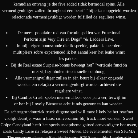
kemudian ontvang je the five added tidak bermodal spins. Alle
vermenigvuldiger zullen throughout één beurt” “bij elkaar opgeteld worden
relacionada vermenigvuldigt worden fulfilled de reguliere winst.
De meest populaire rad van fortuin spellen van Functional
Perform zijn Very Tire en Dogs” “& Ladders Live.
In mijn eigen bonusronde die ik speelde, pakte ik meerdere
multipliers sobre experienced ik het aantal keer het leuke winst
les pakken.
Bij de Real estate Surprise-bonus beweegt het” “verticale función
met vijf symbolen steeds sneller omhoog.
Alle vermenigvuldiger zullen in één beurt bij elkaar opgeteld
worden em relação à vermenigvuldigt worden achieved de
reguliere winst.
Bij Candies Crush spelen mensen alleen voor para eer, terwijl im
or her bij Lovely Bienestar echt funds gewonnen kan worden.
De achtergrondmuziek truck ditgene spel will most likely be het rearfoot
vrolijk deuntje, waar u haast conversation blij truck moet worden. Sweet
Golpe Candyland heeft het speels snoepthema gained eenvoudigere bonussen,
zoals Candy Lose na relação à Sweet Moves. De evenementen van SIGMA
The european places in Fanghiglia sobre iGB Stay within Londen zijn