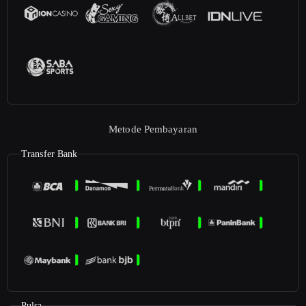
Metode Pembayaran
Transfer Bank
Pulsa