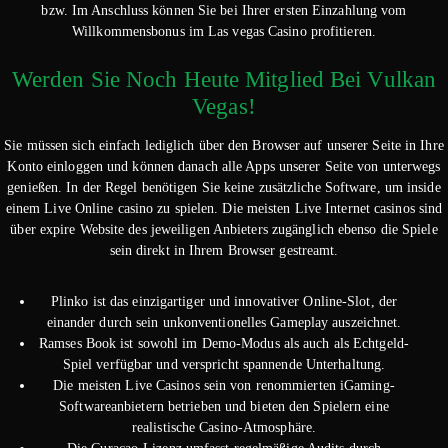
bzw. Im Anschluss können Sie bei Ihrer ersten Einzahlung vom
Willkommensbonus im Las vegas Casino profitieren.
Werden Sie Noch Heute Mitglied Bei Vulkan
Vegas!
Sie müssen sich einfach lediglich über den Browser auf unserer Seite in Ihre
Konto einloggen und können danach alle Apps unserer Seite von unterwegs
genießen. In der Regel benötigen Sie keine zusätzliche Software, um inside
einem Live Online casino zu spielen. Die meisten Live Internet casinos sind
über expire Website des jeweiligen Anbieters zugänglich ebenso die Spiele
sein direkt in Ihrem Browser gestreamt.
Plinko ist das einzigartiger und innovativer Online-Slot, der
einander durch sein unkonventionelles Gameplay auszeichnet.
Ramses Book ist sowohl im Demo-Modus als auch als Echtgeld-
Spiel verfügbar und verspricht spannende Unterhaltung.
Die meisten Live Casinos sein von renommierten iGaming-
Softwareanbietern betrieben und bieten den Spielern eine
realistische Casino-Atmosphäre.