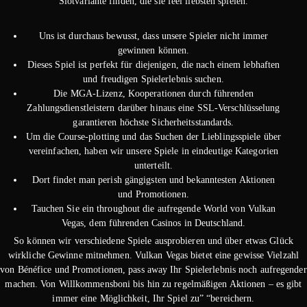
Slotvariante finden, die sie feel liebsten spielen.
Uns ist durchaus bewusst, dass unsere Spieler nicht immer
gewinnen können.
Dieses Spiel ist perfekt für diejenigen, die nach einem lebhaften
und freudigen Spielerlebnis suchen.
Die MGA-Lizenz, Kooperationen durch führenden
Zahlungsdienstleistern darüber hinaus eine SSL-Verschlüsselung
garantieren höchste Sicherheitsstandards.
Um die Course-plotting und das Suchen der Lieblingsspiele über
vereinfachen, haben wir unsere Spiele in eindeutige Kategorien
unterteilt.
Dort findet man perish gängigsten und bekanntesten Aktionen
und Promotionen.
Tauchen Sie ein throughout die aufregende World von Vulkan
Vegas, dem führenden Casinos in Deutschland.
So können wir verschiedene Spiele ausprobieren und über etwas Glück
wirkliche Gewinne mitnehmen. Vulkan Vegas bietet eine gewisse Vielzahl
von Bénéfice und Promotionen, pass away Ihr Spielerlebnis noch aufregender
machen. Von Willkommensboni bis hin zu regelmäßigen Aktionen – es gibt
immer eine Möglichkeit, Ihr Spiel zu” “bereichern.