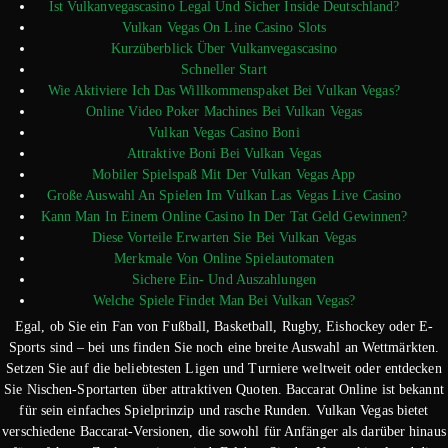
Ist Vulkanvegascasino Legal Und Sicher Inside Deutschland?
Vulkan Vegas On Line Casino Slots
Kurzüberblick Über Vulkanvegascasino
Schneller Start
Wie Aktiviere Ich Das Willkommenspaket Bei Vulkan Vegas?
Online Video Poker Machines Bei Vulkan Vegas
Vulkan Vegas Casino Boni
Attraktive Boni Bei Vulkan Vegas
Mobiler Spielspaß Mit Der Vulkan Vegas App
Große Auswahl An Spielen Im Vulkan Las Vegas Live Casino
Kann Man In Einem Online Casino In Der Tat Geld Gewinnen?
Diese Vorteile Erwarten Sie Bei Vulkan Vegas
Merkmale Von Online Spielautomaten
Sichere Ein- Und Auszahlungen
Welche Spiele Findet Man Bei Vulkan Vegas?
Egal, ob Sie ein Fan von Fußball, Basketball, Rugby, Eishockey oder E-
Sports sind – bei uns finden Sie noch eine breite Auswahl an Wettmärkten.
Setzen Sie auf die beliebtesten Ligen und Turniere weltweit oder entdecken
Sie Nischen-Sportarten über attraktiven Quoten. Baccarat Online ist bekannt
für sein einfaches Spielprinzip und rasche Runden. Vulkan Vegas bietet
verschiedene Baccarat-Versionen, die sowohl für Anfänger als darüber hinaus