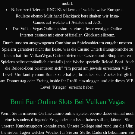
mobil.
Neben zertifizierten RNG-Klassikern auf welche weise European
Roulette ebenso Multihand Blackjack bereithalten wir Insta-
Games auf welche art Aviator und JetX.
Das VulkanVegas Online casino ist eines dieser wenigen Online
Internet casinos mit einer offiziellen Glücksspiellizenz.
Durch unseren ausgewogenen Combine an Spieleanbietern entgeht unseren
Spielern garantiert nicht das Beste, was die Casino Unterhaltungsbranche zu
bieten hat. Im VulkanVegas Casino bieten der Gastronomie Shop unseren
Spielern selbstverständlich ebenfalls jede Woche spezielle Reload-Boni. Auch
die Reload-Boni orientieren sich” “im portal am jeweils erreichten VIP-
Level. Um family room Bonus zu erhalten, brauchen sich Zocker lediglich
am Donnerstag oder Freitag inside ihr Profil einzuloggen und die dieses VIP-
Level ‘Krieger’ erreicht haben.
Boni Für Online Slots Bei Vulkan Vegas
Wenn Sie in unserem On line casino online spielen ebenso dabei einmal noch
eine besonders dringende Frage oder ein Issue haben sollten, können Sie
unseren Kundensupport kontaktieren. Unsere Kollege sind rund um die Uhr,
the sieben Tagen welcher Woche, für Sie zur Stelle. Dadurch bekommen Sie