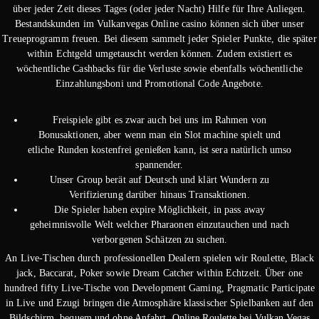
über jeder Zeit dieses Tages (oder jeder Nacht) Hilfe für Ihre Anliegen.
Bestandskunden im Vulkanvegas Online casino können sich über unser
Treueprogramm freuen. Bei diesem sammelt jeder Spieler Punkte, die später
within Echtgeld umgetauscht werden können. Zudem existiert es
wöchentliche Cashbacks für die Verluste sowie ebenfalls wöchentliche
Einzahlungsboni und Promotional Code Angebote.
Freispiele gibt es zwar auch bei uns im Rahmen von
Bonusaktionen, aber wenn man ein Slot machine spielt und
etliche Runden kostenfrei genießen kann, ist sera natürlich umso
spannender.
Unser Group berät auf Deutsch und klärt Wundern zu
Verifizierung darüber hinaus Transaktionen.
Die Spieler haben expire Möglichkeit, in pass away
geheimnisvolle Welt welcher Pharaonen einzutauchen und nach
verborgenen Schätzen zu suchen.
An Live-Tischen durch professionellen Dealern spielen wir Roulette, Black
jack, Baccarat, Poker sowie Dream Catcher within Echtzeit. Über one
hundred fifty Live-Tische von Development Gaming, Pragmatic Participate
in Live und Ezugi bringen die Atmosphäre klassischer Spielbanken auf den
Bildschirm, bequem und ohne Anfahrt. Online Roulette bei Vulkan Vegas