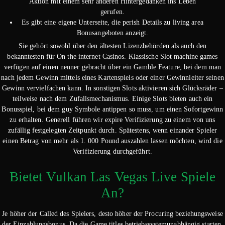
Aktion mit einem sehr anderen Hintergedanken ins Leben
gerufen.
Es gibt eine eigene Unterseite, die perish Details zu living area
Bonusangeboten anzeigt.
Sie gehört sowohl über den ältesten Lizenzbehörden als auch den
bekanntesten für On the internet Casinos. Klassische Slot machine games
verfügen auf einen nenner gebracht über ein Gamble Feature, bei dem man
nach jedem Gewinn mittels eines Kartenspiels oder einer Gewinnleiter seinen
Gewinn vervielfachen kann. In sonstigen Slots aktivieren sich Glücksräder –
teilweise nach dem Zufallsmechanismus. Einige Slots bieten auch ein
Bonusspiel, bei dem guy Symbole antippen so muss, um einen Sofortgewinn
zu erhalten. Generell führen wir expire Verifizierung zu einem von uns
zufällig festgelegten Zeitpunkt durch. Spätestens, wenn einander Spieler
einen Betrag von mehr als 1. 000 Pound auszahlen lassen möchten, wird die
Verifizierung durchgeführt.
Bietet Vulkan Las Vegas Live Spiele
An?
Je höher der Called des Spielers, desto höher der Procuring beziehungsweise
der Einzahlungsbonus. Da die Game titles betriebssystemunabhängig starten,