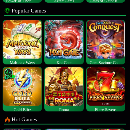
Power of Thor Megaways
Aztec Gems
Gates of Gatot Kaca
Popular Games
Mahjong Ways
Koi Gate
Gem Saviour Conquest
Gold Blitz
Roma
Fiery Sevens
Hot Games