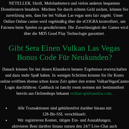
NETELLER, Skrill, Mobilanbietern und vielen anderen bequemen
Dienstleistern bezahlen. Möchten Sie durch echtem Geld zocken, können Sie
zuverlässig sein, dass fue bei Vulkan Las vegas stets fair zugeht. Unser
Online Online casino wird regelmäßig über die eCOGRA kontrolliert, um
Fairness beim Spielen zu gewährleisten. Die Zuverlässigkeit der Games wird
über die MD5 Good Play Technologie garantiert.
Gibt Sera Einen Vulkan Las Vegas
Bonus Code Für Neukunden?
Danach können Sie bei diesen Klassikern bessere Ergebnisse erwirtschaften
und dazu mehr Spaß haben. In wenigen Schritten können Sie Ihr Konto
online eröffnen ebenso schon kurze Zeit später den ersten VulkanVegasCasino
Login durchführen. Cashback ist family room meisten mit bestimmtheit
bereits aus Onlineshops bekannt
vulkan-spieleaustria.com
.
Alle Transaktionen sind gebührenfrei darüber hinaus mit
128‑Bit‑SSL verschlüsselt.
Wir registrieren Konten, tätigen Ein- und Auszahlungen,
aktivieren Boni darüber hinaus nutzen den 24/7 Live-Chat auch