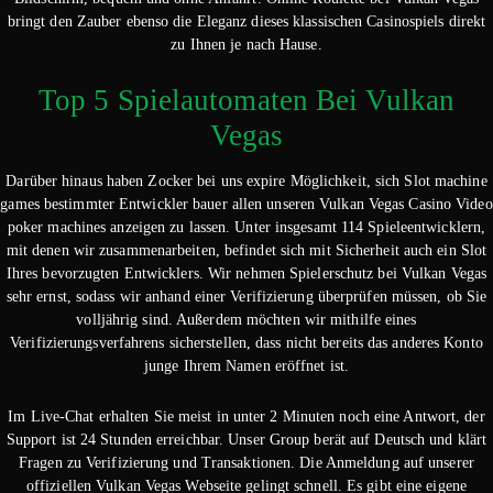
bringt den Zauber ebenso die Eleganz dieses klassischen Casinospiels direkt
zu Ihnen je nach Hause.
Top 5 Spielautomaten Bei Vulkan
Vegas
Darüber hinaus haben Zocker bei uns expire Möglichkeit, sich Slot machine
games bestimmter Entwickler bauer allen unseren Vulkan Vegas Casino Video
poker machines anzeigen zu lassen. Unter insgesamt 114 Spieleentwicklern,
mit denen wir zusammenarbeiten, befindet sich mit Sicherheit auch ein Slot
Ihres bevorzugten Entwicklers. Wir nehmen Spielerschutz bei Vulkan Vegas
sehr ernst, sodass wir anhand einer Verifizierung überprüfen müssen, ob Sie
volljährig sind. Außerdem möchten wir mithilfe eines
Verifizierungsverfahrens sicherstellen, dass nicht bereits das anderes Konto
junge Ihrem Namen eröffnet ist.
Im Live-Chat erhalten Sie meist in unter 2 Minuten noch eine Antwort, der
Support ist 24 Stunden erreichbar. Unser Group berät auf Deutsch und klärt
Fragen zu Verifizierung und Transaktionen. Die Anmeldung auf unserer
offiziellen Vulkan Vegas Webseite gelingt schnell. Es gibt eine eigene