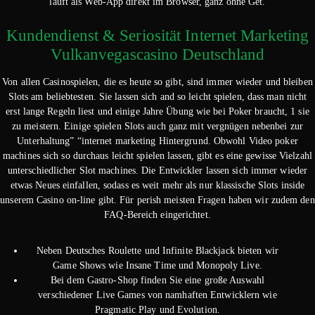
läuft als Web-App direkt im Browser, ganz ohne Get.
Kundendienst & Seriosität Internet Marketing
Vulkanvegascasino Deutschland
Von allen Casinospielen, die es heute so gibt, sind immer wieder und bleiben
Slots am beliebtesten. Sie lassen sich and so leicht spielen, dass man nicht
erst lange Regeln liest und einige Jahre Übung wie bei Poker braucht, 1 sie
zu meistern. Einige spielen Slots auch ganz mit vergnügen nebenbei zur
Unterhaltung” “internet marketing Hintergrund. Obwohl Video poker
machines sich so durchaus leicht spielen lassen, gibt es eine gewisse Vielzahl
unterschiedlicher Slot machines. Die Entwickler lassen sich immer wieder
etwas Neues einfallen, sodass es weit mehr als nur klassische Slots inside
unserem Casino on-line gibt. Für perish meisten Fragen haben wir zudem den
FAQ-Bereich eingerichtet.
Neben Deutsches Roulette und Infinite Blackjack bieten wir
Game Shows wie Insane Time und Monopoly Live.
Bei dem Gastro-Shop finden Sie eine große Auswahl
verschiedener Live Games von namhaften Entwicklern wie
Pragmatic Play und Evolution.