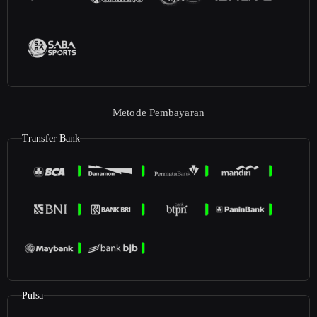
Metode Pembayaran
Transfer Bank
Pulsa