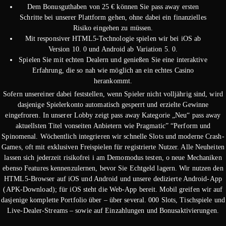
Dem Bonusguthaben von 25 € können Sie pass away ersten
Schritte bei unserer Plattform gehen, ohne dabei ein finanzielles
Risiko eingehen zu müssen.
Mit responsiver HTML5-Technologie spielen wir bei iOS ab
Version 10. 0 und Android ab Variation 5. 0.
Spielen Sie mit echten Dealern und genießen Sie eine interaktive
Erfahrung, die so nah wie möglich an ein echtes Casino
herankommt.
Sofern unsereiner dabei feststellen, wenn Spieler nicht volljährig sind, wird
dasjenige Spielerkonto automatisch gesperrt und erzielte Gewinne
eingefroren. In unserer Lobby zeigt pass away Kategorie „Neu“ pass away
aktuellsten Titel vonseiten Anbietern wie Pragmatic” “Perform und
Spinomenal. Wöchentlich integrieren wir schnelle Slots und moderne Crash-
Games, oft mit exklusiven Freispielen für registrierte Nutzer. Alle Neuheiten
lassen sich jederzeit risikofrei i am Demomodus testen, o neue Mechaniken
ebenso Features kennenzulernen, bevor Sie Echtgeld lagern. Wir nutzen den
HTML5‑Browser auf iOS und Android und unsere dedizierte Android‑App
(APK‑Download); für iOS steht die Web‑App bereit. Mobil greifen wir auf
dasjenige komplette Portfolio über – über several. 000 Slots, Tischspiele und
Live‑Dealer‑Streams – sowie auf Einzahlungen und Bonusaktivierungen.