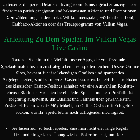
Unterseite, die perish Details zu living room Bonusangeboten anzeigt. Dort
findet man perish gängigsten und bekanntesten Aktionen und Promotionen.
Dazu zählen junge anderem das Willkommenspaket, wöchentliche Boni,
Cashback-Aktionen oder das Treueprogramm von Vulkan Vegas.
Anleitung Zu Dem Spielen Im Vulkan Vegas
Live Casino
Tauchen Sie ein in die Vielfalt unserer Apps, die von fesselnden
Spielautomaten bis hin zu strategischen Tischspielen reichen. Unsere On-line
Slots, bekannt für ihre lebendigen Grafiken und spannenden
Angelegenheiten, sind bei unseren Gästen besonders beliebt. Für Liebhaber
des klassischen Casino-Feelings anhalten wir eine Auswahl an Roulette-
ebenso Blackjack-Varianten bereit. Jedes Spiel in meinem Portfolio ist
sorgfältig ausgewählt, um Qualität und Fairness über gewährleisten.
Zusätzlich bieten wir die Möglichkeit, im Online Casino mit Echtgeld zu
zocken, was Ihr Spielerlebnis noch aufregender mächtigkeit.
Sie lassen sich so leicht spielen, dass man nicht erst lange Regeln
liest und einige Jahre Übung wie bei Poker braucht, um sie zu