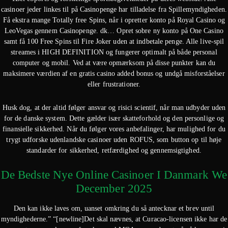
casinoer jeder linkes til på Casinopenge har tilladelse fra Spillemyndigheden.
Få ekstra mange Totally free Spins, når i opretter konto på Royal Casino og
LeoVegas gennem Casinopenge. dk… Opret sobre ny konto på One Casino
samt få 100 Free Spins til Fire Joker uden at indbetale penge. Alle live-spil
streames i HIGH DEFINITION og fungerer optimalt på både personal
computer og mobil. Ved at være opmærksom på disse punkter kan du
maksimere værdien af en gratis casino added bonus og undgå misforståelser
eller frustrationer.
Husk dog, at der altid følger ansvar og risici scientif, når man udbyder uden
for de danske system. Dette gælder især skatteforhold og den personlige og
finansielle sikkerhed. Når du følger vores anbefalinger, har mulighed for du
trygt udforske udenlandske casinoer uden ROFUS, som button op til høje
standarder for sikkerhed, retfærdighed og gennemsigtighed.
De Bedste Nye Online Casinoer I Danmark We
December 2025
Den kan ikke laves om, uanset omkring du så antecknar et brev until
myndighederne.” “[newline]Det skal nævnes, at Curacao-licensen ikke har de