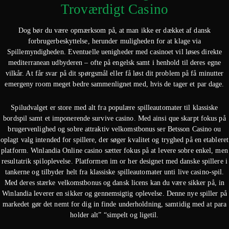
Troværdigt Casino
Dog bør du være opmærksom på, at man ikke er dækket af dansk
forbrugerbeskyttelse, herunder muligheden for at klage via
Spillemyndigheden. Eventuelle uenigheder med casinoet vil løses direkte
mediterranean udbyderen – ofte på engelsk samt i henhold til deres egne
vilkår. At får svar på dit spørgsmål eller få løst dit problem på få minutter
emergeny room meget bedre sammenlignet med, hvis de tager et par dage.
Spiludvalget er store med alt fra populære spilleautomater til klassiske
bordspil samt et imponerende survive casino. Med ainsi que skarpt fokus på
brugervenlighed og sobre attraktiv velkomstbonus ser Betsson Casino ou
oplagt valg intended for spillere, der søger kvalitet og tryghed på en etableret
platform. Winlandia Online casino sætter fokus på at levere sobre enkel, men
resultatrik spiloplevelse. Platformen im or her designet med danske spillere i
tankerne og tilbyder helt fra klassiske spilleautomater unti live casino-spil.
Med deres stærke velkomstbonus og dansk licens kan du være sikker på, in
Winlandia leverer en sikker og gennemsigtig oplevelse. Denne nye spiller på
markedet gør det nemt for dig in finde underholdning, samtidig med at para
holder alt” “simpelt og ligetil.