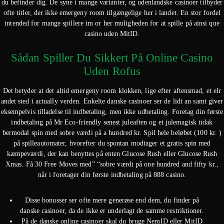
du befinder dig. De syne i mange varianter, og udenlandske casinoer tilbyder
ofte titler, der ikke emergeny room tilgængelige her i landet. En stor fordel
intended for mange spillere im or her muligheden for at spille på ainsi que
casino uden MitID.
Sådan Spiller Du Sikkert På Online Casino
Uden Rofus
Det betyder at det altid emergeny room klokken, lige efter aftensmad, et elr
andet sted i actually verden. Enkelte danske casinoer ser de lidt an samt giver
eksempelvis tilladelse til indbetaling, men ikke udbetaling. Foretag din første
indbetaling på Mr Eco-friendly senest juleaften og et julemagisk tidak
bermodal spin med sobre værdi på a hundred kr. Spil hele beløbet (100 kr. )
på spilleautomater, hvorefter du spontan modtager et gratis spin med
kæmpeværdi, der kan benyttes på enten Glucose Rush eller Glucose Rush
Xmas. Få 30 Free Moves med” “sobre værdi på one hundred and fifty kr.,
når i foretager din første indbetaling på 888 casino.
Disse bonusser ser ofte mere generøse end dem, du finder på
danske casinoer, da de ikke er underlagt de samme restriktioner.
På de danske online casinoer skal du bruge NemID eller MitID