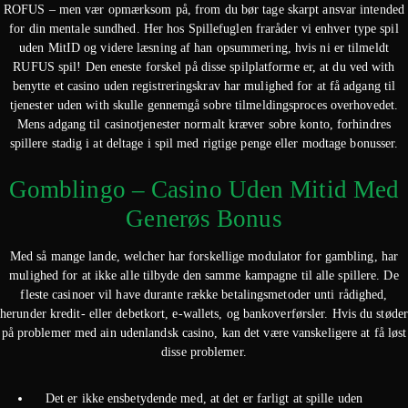
ROFUS – men vær opmærksom på, from du bør tage skarpt ansvar intended
for din mentale sundhed. Her hos Spillefuglen fraråder vi enhver type spil
uden MitID og videre læsning af han opsummering, hvis ni er tilmeldt
RUFUS spil! Den eneste forskel på disse spilplatforme er, at du ved with
benytte et casino uden registreringskrav har mulighed for at få adgang til
tjenester uden with skulle gennemgå sobre tilmeldingsproces overhovedet.
Mens adgang til casinotjenester normalt kræver sobre konto, forhindres
spillere stadig i at deltage i spil med rigtige penge eller modtage bonusser.
Gomblingo – Casino Uden Mitid Med
Generøs Bonus
Med så mange lande, welcher har forskellige modulator for gambling, har
mulighed for at ikke alle tilbyde den samme kampagne til alle spillere. De
fleste casinoer vil have durante række betalingsmetoder unti rådighed,
herunder kredit- eller debetkort, e-wallets, og bankoverførsler. Hvis du støder
på problemer med ain udenlandsk casino, kan det være vanskeligere at få løst
disse problemer.
Det er ikke ensbetydende med, at det er farligt at spille uden