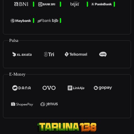
Pulsa
E-Money