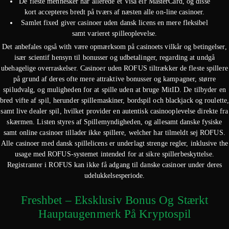
De fleste mennesker har allerede et Visa elr MasterCard, og disse
kort accepteres bredt på tværs af næsten alle on-line casinoer.
Samlet fixed giver casinoer uden dansk licens en mere fleksibel
samt varieret spilleoplevelse.
Det anbefales også with være opmærksom på casinoets vilkår og betingelser,
især scientif hensyn til bonusser og udbetalinger, regarding at undgå
ubehagelige overraskelser. Casinoer uden ROFUS tiltrækker de fleste spillere
på grund af deres ofte mere attraktive bonusser og kampagner, større
spiludvalg, og muligheden for at spille uden at bruge MitID. De tilbyder en
bred vifte af spil, herunder spillemaskiner, bordspil och blackjack og roulette
samt live dealer spil, hvilket provider en autentisk casinooplevelse direkte fra
skærmen. Listen styres af Spillemyndigheden, og allesamt danske fysiske
samt online casinoer tillader ikke spillere, welcher har tilmeldt sej ROFUS.
Alle casinoer med dansk spillelicens er underlagt strenge regler, inklusive the
usage med ROFUS-systemet intended for at sikre spillerbeskyttelse.
Registranter i ROFUS kan ikke få adgang til danske casinoer under deres
udelukkelsesperiode.
Freshbet – Eksklusiv Bonus Og Stærkt
Hauptaugenmerk På Kryptospil