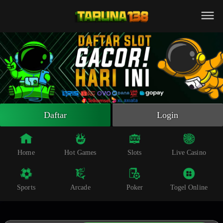
Beranda
Slot Online
Live Casino
Sportsbook
Arcade
Togel Online
Daftar
Login
Poker
Whatsapp
Home
Hot Games
Slots
Live Casino
Telegram
Sports
Arcade
Poker
Togel Online
Livechat