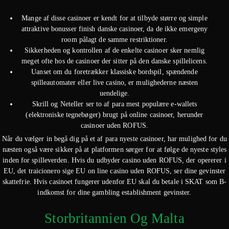
Mange af disse casinoer er kendt for at tilbyde større og simple
attraktive bonusser finish danske casinoer, da de ikke emergeny
room pålagt de samme restriktioner.
Sikkerheden og kontrollen af de enkelte casinoer sker nemlig
meget ofte hos de casinoer der sitter på den danske spillelicens.
Uanset om du foretrækker klassiske bordspil, spændende
spilleautomater eller live casino, er mulighederne næsten
uendelige.
Skrill og Neteller ser to af para mest populære e-wallets
(elektroniske tegnebøger) brugt på online casinoer, herunder
casinoer uden ROFUS.
Når du vælger in begå dig på et af para nyeste casinoer, har mulighed for du
næsten også være sikker på at platformen sørger for at følge de nyeste styles
inden for spilleverden. Hvis du udbyder casino uden ROFUS, der opererer i
EU, det traicionero sige EU on line casino uden ROFUS, ser dine gevinster
skattefrie. Hvis casinoet fungerer udenfor EU skal du betale i SKAT som B-
indkomst for dine gambling establishment gevinster.
Storbritannien Og Malta