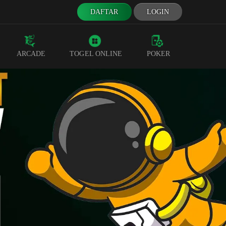
DAFTAR
LOGIN
ARCADE
TOGEL ONLINE
POKER