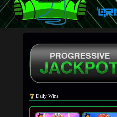
Daily Wins