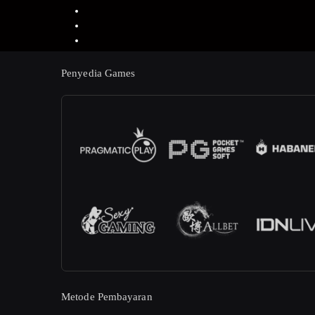
Penyedia Games
Metode Pembayaran