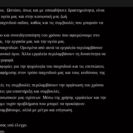
ους. Ωστόσο, όπως και με οποιαδήποτε δραστηριότητα, είναι
υγεία μας και στην κοινωνική μας ζωή.
αιχνιδιού online, καθώς και τις συμβουλές που μπορούν να
τρο και συνειδητοποίηση του χρόνου που αφιερώνουμε στο
ς, την εργασία μας και την υγεία μας.
 παιχνιδιών. Ορισμένα από αυτά τα εργαλεία περιλαμβάνουν
χρονικό όριο. Άλλα εργαλεία περιλαμβάνουν τη δυνατότητα να
εριφορά.
ορίες για την ψυχολογία του παιχνιδιού και τις επιπτώσεις
ιαφήμισης στον τρόπο παιχνιδιού μας και τους κινδύνους της
υτές τις συμβουλές περιλαμβάνουν την οργάνωση του χρόνου
κτες για υποστήριξη και συμβουλές.
απροσωπικών μας σχέσεων. Μέσω της χρήσης εργαλείων και την
υμε τυχόν προβλήματα που μπορεί να προκύψουν.
ολαμβάνουμε, αλλά με μέτρο και επίγνωση.
σας υπό έλεγχο.
ου.