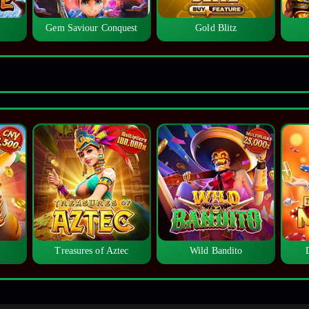
Gem Saviour Conquest
Gold Blitz
Treasures of Aztec
Wild Bandito