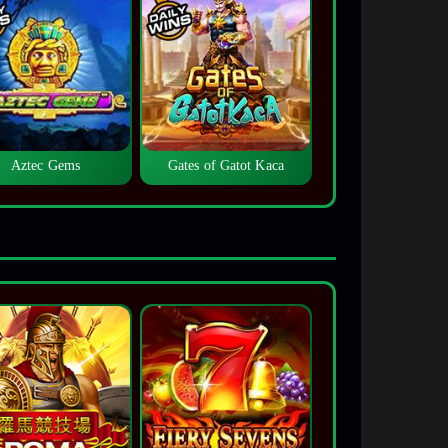
Aztec Gems
Gates of Gatot Kaca