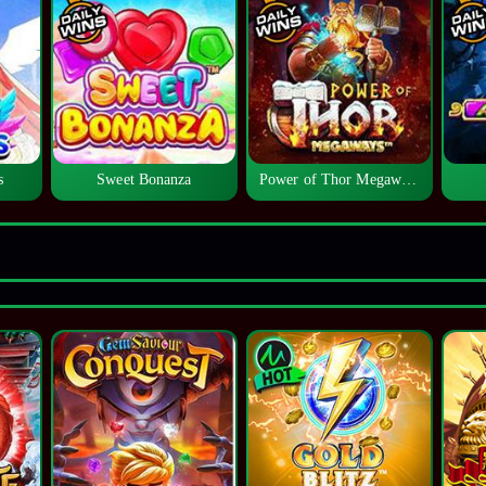
s
Sweet Bonanza
Power of Thor Megaways