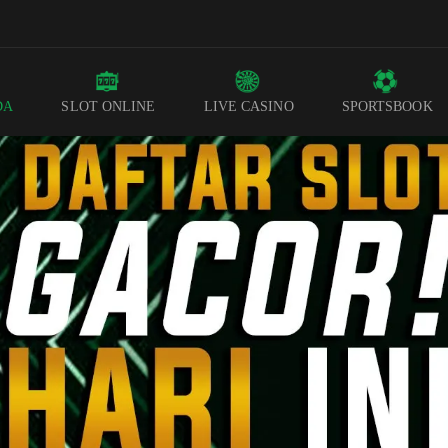
DA
SLOT ONLINE
LIVE CASINO
SPORTSBOOK