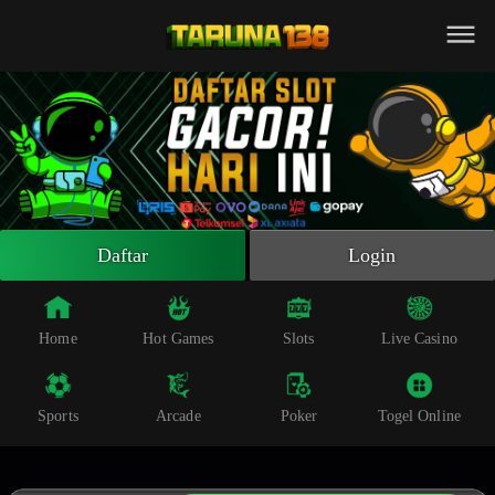
Beranda
Slot Online
Live Casino
Sportsbook
Arcade
Togel Online
Daftar
Login
Poker
Whatsapp
Home
Hot Games
Slots
Live Casino
Telegram
Sports
Arcade
Poker
Togel Online
Livechat