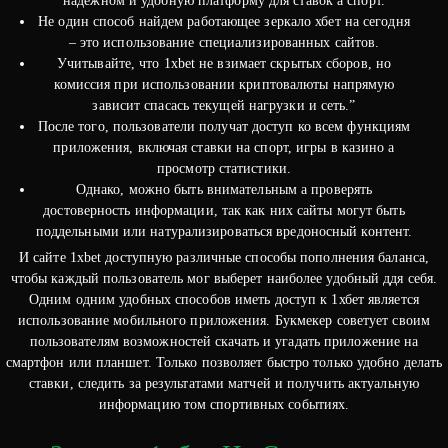
надежном и удобную платформу для ставок а спорт.
Не один способ найдем работающее зеркало хбет на сегодня
– это использование специализированных сайтов.
Учитывайте, что 1xbet не взимает скрытых сборов, но
комиссия при использовании криптовалюты напрямую
зависит спасась текущей нагрузки и сеть.”
После того, пользователи получат доступ ко всем функциям
приложения, включая ставки на спорт, игры в казино а
просмотр статистики.
Однако, можно быть внимательным а проверять
достоверность информации, так как них сайты могут быть
поддельными или натурализироваться вредоносный контент.
И сайте 1xbet доступную различные способы пополнения баланса,
чтобы каждый пользователь мог выберет наиболее удобный ддя себя.
Одним одним удобных способов иметь доступ к 1хбет является
использование мобильного приложения. Букмекер советует своим
пользователям возможностей скачать и угадать приложение на
смартфон или планшет. Только позволяет быстро только удобно делать
ставки, следить за результатами матчей и получить актуальную
информацию том спортивных событиях.