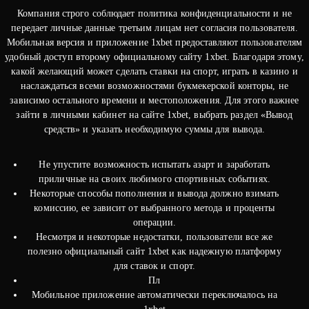
Компания строго соблюдает политика конфиденциальности и не
передает личные данные третьим лицам нет согласия пользователя.
Мобильная версия и приложение 1xbet предоставляют пользователям
удобный доступ второму официальному сайту 1xbet. Благодаря этому,
какой желающий может сделать ставки на спорт, играть в казино и
наслаждаться всеми возможностями букмекерской конторы, не
зависимо остального времени и местоположения. Для этого важнее
зайти в личными кабинет на сайте 1xbet, выбрать раздел «Вывод
средств» и указать необходимую суммы для вывода.
Не упустите возможность испытать азарт и заработать
приличные на своих любимого спортивных событиях.
Некоторые способы пополнения и вывода должно взимать
комиссию, ее зависит от выбранного метода и проценты
операции.
Несмотря и некоторые недостатки, пользователи все же
полезно официальный сайт 1xbet как надежную платформу
для ставок и спорт.
Пл
Мобильное приложение автоматически переключалось на