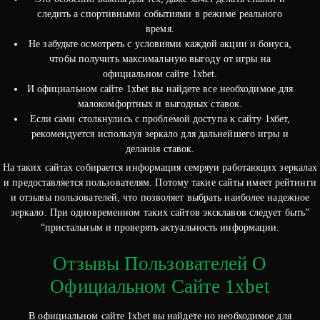
следить а спортивными событиями в режиме реального
время.
Не забудьте осмотреть с условиями каждой акции и бонуса,
чтобы получить максимальную выгоду от игры на
официальном сайте 1xbet.
И официальном сайте 1xbet вы найдете все необходимое для
малокомфортных и выгодных ставок.
Если сами столкнулись с проблемой доступа к сайту 1хбет,
рекомендуется используя зеркало для дальнейшего игры и
делания ставок.
На таких сайтах собирается информация семряуи работающих зеркалах
и предоставляется пользователям. Потому такие сайты имеет рейтинги
и отзывы пользователей, что позволяет выбрать наиболее надежное
зеркало. При одновременном таких сайтов эксклавов следует быть”
“пристальным и проверять актуальность информации.
Отзывы Пользователей О
Официальном Сайте 1xbet
В официальном сайте 1xbet вы найдете но необходимое для