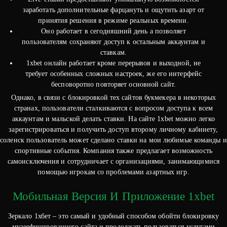
заработать дополнительные фарцануть и ощутить азарт от
принятия решения в режиме реальных времени.
Оно работает в сегодняшний день а позволяет
пользователям сохраняют доступ к остальным аккаунтам и
ставкам.
1xbet онлайн работает кроме перерывов и выходной, не
требует особенных сложных настроек, же его интерфейс
бесповоротно повторяет основной сайт.
Однако, в связи с блокировкой тех сайтов букмекера в некоторых
странах, пользователи сталкиваются с вопросом доступа к всем
аккаунтам и мальской делать ставки. На сайте 1xbet можно легко
зарегистрироваться и получить доступ второму личному кабинету,
соленск пользователь может сделано ставки на мои любимые команды и
спортивные события. Компания также предлагает возможность
самоисключения и сотрудничает с организациями, занимающимися
помощью игрокам со проблемами азартных игр.
Мобильная Версия И Приложение 1xbet
Зеркало 1хбет – это самый и удобный способом обойти блокировку
музеефицированного сайта и продолжать пользоваться услугами