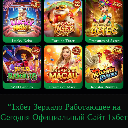
Lucky Neko
Fortune Tiger
Treasures of Aztec
Wild Bandito
Dreams of Macau
Rooster Rumble
“1хбет Зеркало Работающее на
Сегодня Официальный Сайт 1хбет