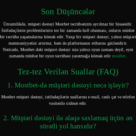
Son Düşüncələr
Ümumilikdə, müştəri dəstəyi Mostbet təcrübənizin ayrılmaz bir hissəsidir.
İstifadəçilərin problemlərinin tez bir zamanda həll olunması, onların müsbət
bir təcrübə yaşamalarına kömək edir. Yaxşı bir müştəri dəstəyi, yalnız müştəri
məmnuniyyətini artırmır, həm də platformanın etibarını gücləndirir.
Nəticədə, Mostbet-dəki müştəri dəstəyi sizə yalnız oyun zamanı deyil, eyni
zamanda müsbət bir oyun təcrübəsi yaratmağa kömək edir
mostbet
.
Tez-tez Verilən Suallar (FAQ)
1. Mostbet-də müştəri dəstəyi necə işləyir?
Mostbet müştəri dəstəyi, istifadəçilərin suallarına e-mail, canlı çat və telefon
vasitəsilə xidmət edir.
2. Müştəri dəstəyi ilə əlaqə saxlamaq üçün ən
sürətli yol hansıdır?