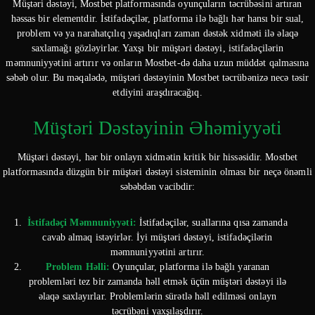
Müştəri dəstəyi, Mostbet platformasında oyunçuların təcrübəsini artıran
həssas bir elementdir. İstifadəçilər, platforma ilə bağlı hər hansı bir sual,
problem və ya narahatçılıq yaşadıqları zaman dəstək xidməti ilə əlaqə
saxlamağı gözləyirlər. Yaxşı bir müştəri dəstəyi, istifadəçilərin
məmnuniyyətini artırır və onların Mostbet-də daha uzun müddət qalmasına
səbəb olur. Bu məqalədə, müştəri dəstəyinin Mostbet təcrübənizə necə təsir
etdiyini araşdıracağıq.
Müştəri Dəstəyinin Əhəmiyyəti
Müştəri dəstəyi, hər bir onlayn xidmətin kritik bir hissəsidir. Mostbet
platformasında düzgün bir müştəri dəstəyi sisteminin olması bir neçə önəmli
səbəbdən vacibdir:
İstifadəçi Məmnuniyyəti:
İstifadəçilər, suallarına qısa zamanda
cavab almaq istəyirlər. İyi müştəri dəstəyi, istifadəçilərin
məmnuniyyətini artırır.
Problem Həlli:
Oyunçular, platforma ilə bağlı yaranan
problemləri tez bir zamanda həll etmək üçün müştəri dəstəyi ilə
əlaqə saxlayırlar. Problemlərin sürətlə həll edilməsi onlayn
təcrübəni yaxşılaşdırır.