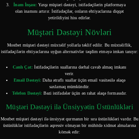
İnam İnşası:
Yaxşı müştəri dəstəyi, istifadəçilərin platformaya
olan inamını artırır. İstifadəçilər, onların ehtiyaclarına diqqət
yetirildiyini hiss edirlər.
Müştəri Dəstəyi Növləri
Mostbet müştəri dəstəyi müxtəlif yollarla təklif edilir. Bu müxtəliflik,
istifadəçilərin ehtiyaclarına uyğun alternativlər təqdim etməyə imkan tanıyır:
Canlı Çat:
İstifadəçilərin suallarına dərhal cavab almaq imkanı
verir.
Email Dəstəyi:
Daha ətraflı suallar üçün email vasitəsilə əlaqə
saxlamaq mümkündür.
Telefon Dəstəyi:
Bəzi istifadələr üçün ən rahat əlaqə formasıdır.
Müştəri Dəstəyi ilə Ünsiyyətin Üstünlükləri
Mostbet müştəri dəstəyi ilə ünsiyyət qurmanın bir sıra üstünlükləri vardır. Bu
üstünlüklər istifadəçilərin aqressiv olmayan bir mühitdə xidmət almalarına
kömək edir: