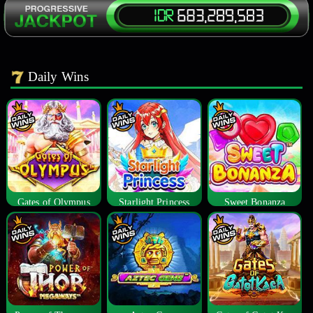
Daily Wins
Gates of Olympus
Starlight Princess
Sweet Bonanza