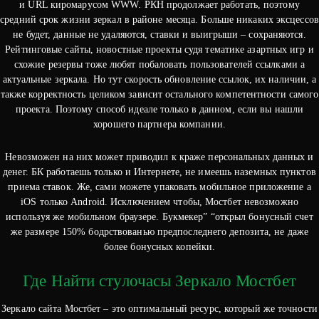
и URL киромарусом WWW. РКН продолжает работать, поэтому
средний срок жизни зеркал в районе месяца. Больше никаких эксцессов
не будет, данные не удаляются, ставки и выигрыши – сохраняются.
Рейтинговые сайты, новостные проекты судя тематике азартных игр и
схожие резервы тоже любят побаловать пользователей ссылками а
актуальные зеркала. Но тут скорость обновление ссылок, их наличии, а
также корректность целиком зависит остального компетентности самого
проекта. Поэтому способ идеале только в данном, если вы нашли
хорошего партнера компании.
Невозможен на них может приводил к краже персональных данных и
денег. БК работаешь только и Интернете, не имеешь наземных пунктов
приема ставок. Же, сами можете упаковать мобильное приложение а
iOS только Android. Исключением чтобы, Мостбет невозможно
используя же мобильном браузере. Букмекер” “открыл бонусный счет
же размере 150% бодрствованью предпоследнего депозита, не даже
более бонусных копейки.
Где Найти стулочасы Зеркало Мостбет
Зеркало сайта Мостбет – это оптимальный ресурс, который же точности