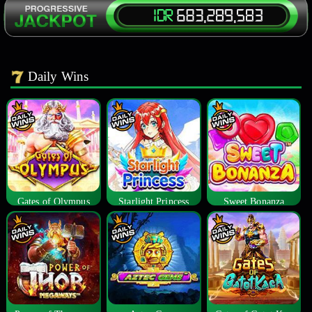
Daily Wins
Gates of Olympus
Starlight Princess
Sweet Bonanza