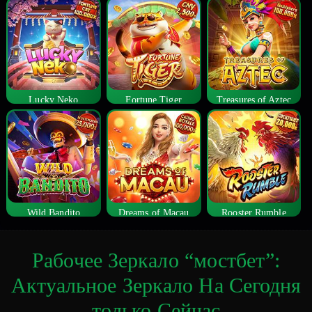
Lucky Neko
Fortune Tiger
Treasures of Aztec
Wild Bandito
Dreams of Macau
Rooster Rumble
Рабочее Зеркало “мостбет”:
Актуальное Зеркало На Сегодня
только Сейчас