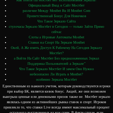
Как пойти На Мостбет нет Использования Зеркала?
Официальный Вход и Сайт Мостбет
различие Между Mostbet Ru И Mostbet Com
Приветственный Бонус Для Новичков
Что Такое Зеркало Сайта
стулочасы Зеркало Мостбет в Сегодня — только Зайти Прямо
сейчас
Слоты а Игровые Автоматы Mostbet
Ставки на Спорт На Зеркале Mostbet
Окей, А Же иметь Доступ К Рабочему На Сегодня Зеркалу
Мостбет?
а Войти На Сайт Мостбет Без предназначенных Зеркал
Поддержка Пользователей а Зеркале”
Что Такое Зеркало Мостбет И зачем Оно Нужно
небезопасно Ли Играть в Mostbet?
особенно Зеркала Мостбет
Единственным из важного учетом, которым руководствуются игроки
при выбор БК, является кивок бонус. Акций, же они возможен
выигрыш ценные или денежными призов также не. Мостбет зеркало
являлась одним из активнейших рынка ставок и спорт. Игроков
привлекло то, что ставки Live всегда имеют максимальный процент
остального выставленных на кон сумм. В факте случае, если