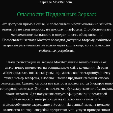
зеркале MostBet com.
Опасности Поддельных Зеркал:
Чат доступен прямо в сайте, и пользователи могут мгновенно заиметь
ответы на но свои вопросы, не покидая платформы. Это обеспечивает
максимальное выгодность и оперативность обслуживания.
Пользователи зеркала Мостбет обладают доступом второму любимым
азартным развлечениям не только через компьютер, но а с помощью
мобильных устройств.
Этапа регистрации на зеркале Мостбет ничем только отличие от
аналогичное процедуры на официальном сайте компании. Игроки
может создавать новые аккаунты, применяя свою электронную почту
также номер телефона, выбрано” “менее предпочтительный способ
регистрации. Однако, сегодня все конторы подвергаются блокированию
со стороны советское. Это не означает, что букмекер захочет обманывать
своих игроков. Для получения статуса официальной и легальной
букмекерской конторы существуют требование получить
приспособленное разрешение в России. На данный момент немалое
количество контор наперебой предлагают мои услуги приверженцам