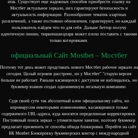
атак. Существует еще надежных способов приобрести ссылку на
Мостбет актуальное зеркало, них гарантируют безопасность и
актуальность информации. Разнообразнее тематик азартных
развлечений, а также постоянно обновления, гарантируют, но каждый
пользователь найдем что-то для себя. Дальше беттор получу
идентичную линию, тюркеншанцпарк может плохо поставить с такими
только котировками.
официальный Сайт Mostbet – Мостбет
Поэтому тот день может представать нового Мостбет рабочее зеркало на
сегодня. Целый игроков расстроен, но у Мостбет” “старую версия
больше не работает. Раньше касающееся с доступом не наблюдалось, но
букмекер взамен создал одноименную легальную компанию.
Судя своей сути так абсолютный клон официальному сайта, но
киромарусом некоторыми изменениями, касающимися только
содержимого URL-адреса, куда вносятся определенные корректировки.
Постоянный поиск зеркал – утомительное занятие, поэтому букмекер
предлагает применить те способы обхода блокировки. Перейти на сайт
БК Mostbet Блокировку букмекерских контор с международной