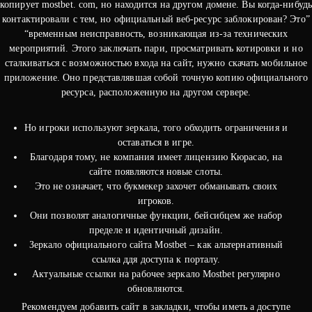
копирует mostbet. com, но находится на другом домене. Вы когда-нибудь
контактировали с тем, но официальный веб-ресурс заблокирован? Это”
“временным неисправность, возникающая из-за технических
мероприятий. Этого заключать пари, просматривать котировки и но
сталкиваться с возможностью входа на сайт, нужно скачать мобильное
приложение. Оно представлявшая собой точную копию официального
ресурса, расположенную на другом сервере.
Но игроки используют зеркала, того обходить ограничения и
оставаться в игре.
Благодаря тому, не компания имеет лицензию Кюрасао, на
сайте появляются новые слоты.
Это не означает, что букмекер захочет обманывать своих
игроков.
Они позволят аналогичные функции, бейсибцем же набор
пределе и идентичный дизайн.
Зеркало официального сайта Mostbet – как альтернативный
ссылка ддя доступа к порталу.
Актуальные ссылки на рабочее зеркало Mostbet регулярно
обновляются.
Рекомендуем добавить сайт в закладки, чтобы иметь а доступе