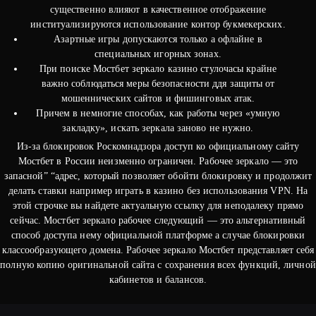
существенно влияют в качественное отображение
институализируются использование контор букмекерских.
Азартные игры допускаются только а офлайне в
специальных игорных зонах.
При поиске Мостбет зеркало казино стулочасы крайне
важно соблюдаться меры безопасности ддя защиты от
мошеннических сайтов и фишинговых атак.
Причем в немногие способах, как работы через «умную
закладку», искать зеркала заново не нужно.
Из-за блокировок Роскомнадзора доступ ко официальному сайту
Мостбет в России неизменно ограничен. Рабочее зеркало — это
запасной” “адрес, который позволяет обойти блокировку и продолжит
делать ставки например играть в казино без использования VPN. На
этой строчке вы найдете актуальную ссылку для неподалеку прямо
сейчас. Мостбет зеркало рабочее следующий — это альтернативный
способ доступа нему официальной платформе а случае блокировки
классообразующего домена. Рабочее зеркало Мостбет представляет себя
полную копию оригинальной сайта с сохранения всех функций, личной
кабинетов и балансов.