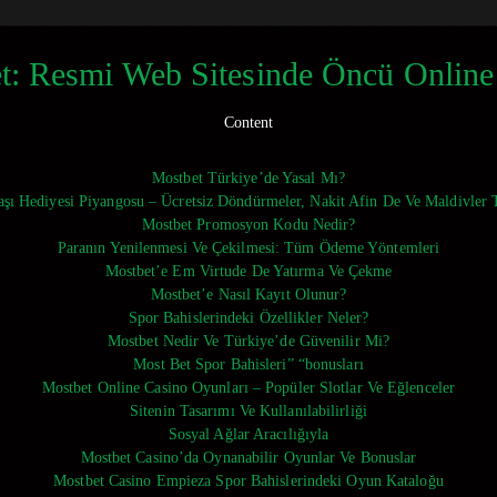
t: Resmi Web Sitesinde Öncü Online
Content
Mostbet Türkiye’de Yasal Mı?
aşı Hediyesi Piyangosu – Ücretsiz Döndürmeler, Nakit Afin De Ve Maldivler T
Mostbet Promosyon Kodu Nedir?
Paranın Yenilenmesi Ve Çekilmesi: Tüm Ödeme Yöntemleri
Mostbet’e Em Virtude De Yatırma Ve Çekme
Mostbet’e Nasıl Kayıt Olunur?
Spor Bahislerindeki Özellikler Neler?
Mostbet Nedir Ve Türkiye’de Güvenilir Mi?
Most Bet Spor Bahisleri” “bonusları
Mostbet Online Casino Oyunları – Popüler Slotlar Ve Eğlenceler
Sitenin Tasarımı Ve Kullanılabilirliği
Sosyal Ağlar Aracılığıyla
Mostbet Casino’da Oynanabilir Oyunlar Ve Bonuslar
Mostbet Casino Empieza Spor Bahislerindeki Oyun Kataloğu