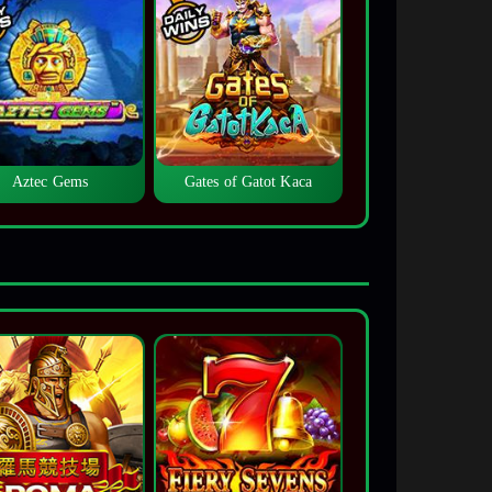
Aztec Gems
Gates of Gatot Kaca