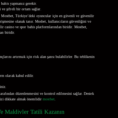
 bahis yapmanız gerekir.
ve şifreli bir ortam sağlar.
niz. Mostbet, Türkiye’deki oyuncular için en güvenli ve güvenilir
erişmesine olanak tanır. Mosbet, kullanıcıların güvenliğini ve
ir casino ve spor bahis platformlarından biridir. Mostbet,
n biridir.
arını artırmak için risk alan şansı bulabilirler. Bu teblikenin
rm olarak kabul edilir.
iniz.
 tarafından düzenlenmesini ve kontrol edilmesini sağlar. Destek
nizi dikkate almak önemlidir
mostbet
.
e Maldivler Tatili Kazanın