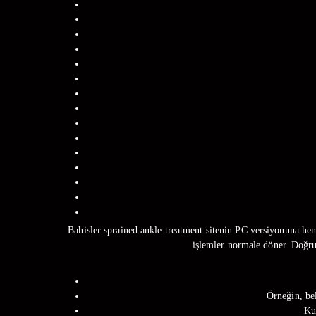
Bahisler sprained ankle treatment sitenin PC versiyonuna he
işlemler normale döner. Doğrul
Örneğin, bel
Ku