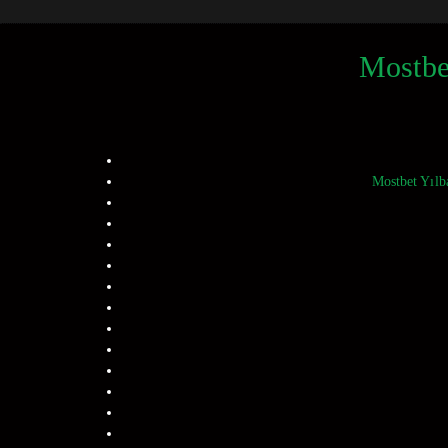
Mostbe
Mostbet Yılb