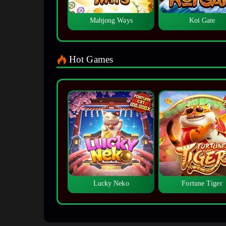
Mahjong Ways
Koi Gate
Hot Games
Lucky Neko
Fortune Tiger