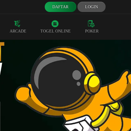
DAFTAR
LOGIN
ARCADE
TOGEL ONLINE
POKER