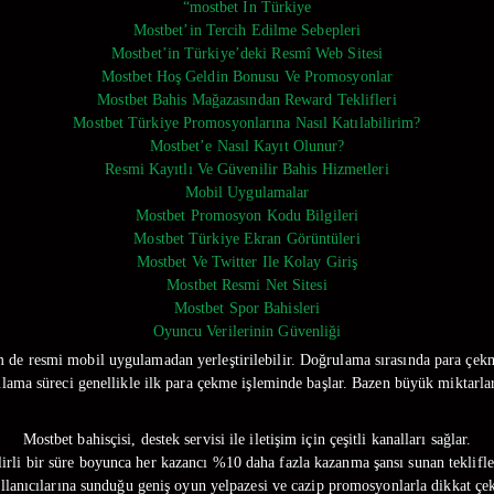
“mostbet In Türkiye
Mostbet’in Tercih Edilme Sebepleri
Mostbet’in Türkiye’deki Resmî Web Sitesi
Mostbet Hoş Geldin Bonusu Ve Promosyonlar
Mostbet Bahis Mağazasından Reward Teklifleri
Mostbet Türkiye Promosyonlarına Nasıl Katılabilirim?
Mostbet’e Nasıl Kayıt Olunur?
Resmi Kayıtlı Ve Güvenilir Bahis Hizmetleri
Mobil Uygulamalar
Mostbet Promosyon Kodu Bilgileri
Mostbet Türkiye Ekran Görüntüleri
Mostbet Ve Twitter Ile Kolay Giriş
Mostbet Resmi Net Sitesi
Mostbet Spor Bahisleri
Oyuncu Verilerinin Güvenliği
m de resmi mobil uygulamadan yerleştirilebilir. Doğrulama sırasında para çe
ama süreci genellikle ilk para çekme işleminde başlar. Bazen büyük miktarlar
Mostbet bahisçisi, destek servisi ile iletişim için çeşitli kanalları sağlar.
irli bir süre boyunca her kazancı %10 daha fazla kazanma şansı sunan teklifl
llanıcılarına sunduğu geniş oyun yelpazesi ve cazip promosyonlarla dikkat çek