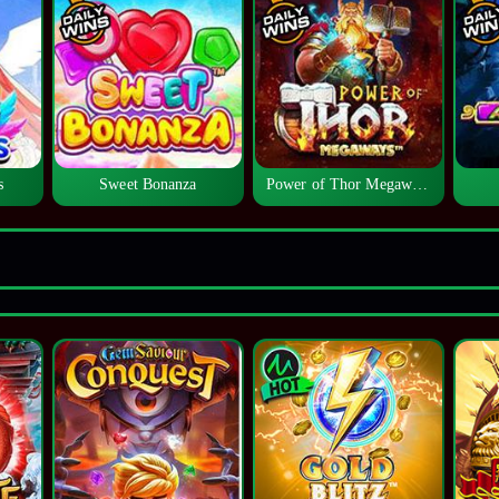
s
Sweet Bonanza
Power of Thor Megaways