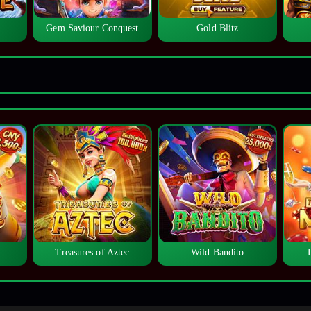
Gem Saviour Conquest
Gold Blitz
Treasures of Aztec
Wild Bandito