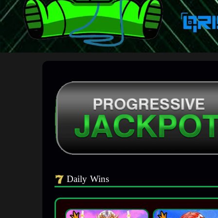
Daily Wins