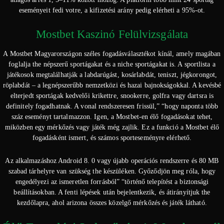
eseményeit fedi votre, a kifizetési arány pedig elérheti a 95%-ot.
Mostbet Kaszinó Felülvizsgálata
A Mostbet Magyarországon széles fogadásválasztékot kínál, amely magában
foglalja the népszerű sportágakat és a niche sportágakat is. A sportlista a
játékosok megtalálhatják a labdarúgást, kosárlabdát, teniszt, jégkorongot,
röplabdát – a legnépszerűbb nemzetközi és hazai bajnokságokkal. A kevésbé
elterjedt sportágak kedvelői krikettre, snookerre, golfra vagy dartsra is
definitely fogadhatnak. A vonal rendszeresen frissül,” “hogy naponta több
száz eseményt tartalmazzon. Igen, a Mostbet-en élő fogadásokat tehet,
miközben egy mérkőzés vagy játék még zajlik. Ez a funkció a Mostbet élő
fogadásként ismert, és számos sporteseményre elérhető.
Az alkalmazáshoz Android 8. 0 vagy újabb operációs rendszerre és 80 MB
szabad tárhelyre van szükség the készüléken. Győződjön meg róla, hogy
engedélyezi az ismeretlen forrásból” “történő telepítést a biztonsági
beállításokban. A fenti lépések után bejelentkezik, és átirányítjuk the
kezdőlapra, ahol arizona összes közelgő mérkőzés és játék látható.