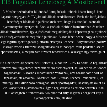
Élő Fogadási Lehetőség A Mostbet-nél
A Mostbet weboldalán különböző lottójátékok, többek között bingó, kenó,
kaparós sorsjegyek és TV-játékok állnak rendelkezésre. Ezek the lottójátékok
lehetőséget kínálnak a játékosoknak arra, hogy kis tétekkel azonnali
nyereményeket nyerjenek. Ezek a játékok többféle formátumban és tétben
állnak rendelkezésre, így a játékosok megtalálhatják a képzettségi szintjüknek
és költségvetésüknek megfelelő játékokat. Biztos lehet benne, hogy a Mostbet
egy legitim sportfogadási platform érvényes licenccel. Folyamatosan pozitív
visszajelzéseink tükrözik szolgáltatásaink minőségét, mint például a széles
sportválaszték, a megbízható fizetési rendszer és a készséges ügyfélszolgálat.
Ha a befizetés 30 percen belül történik, a bónusz 125%-ra nőhet. A regisztrált
felhasználók ingyenesen nézhetik az élő eseményeket, miközben valós időben
fogadhatnak. A szorzók dinamikusan változnak, ami ideális some sort of
tapasztalt játékosoknak. MostBet. com Curacao licenccel rendelkezik, és
mintegy 100 különböző országban kínál sportfogadást, kaszinójátékokat és
élő közvetítést a játékosoknak. Így a regisztráció és az első befizetés után
HUF összegben a felhasználó two hundred fifty ingyenes pörgetést kap a
nyerőgépeken való játékhoz.