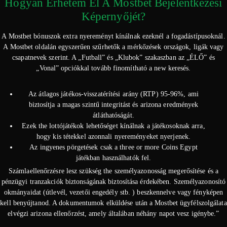
Hogyan Érhetem El A Mostbet Bejelentkezési
Képernyőjét?
A Mostbet bónuszok extra nyereményt kínálnak ezeknél a fogadástípusoknál.
A Mostbet oldalán egyszerűen szűrhetők a mérkőzések országok, ligák vagy
csapatnevek szerint. A „Futball” és „Klubok” szakaszban az „ÉLŐ” és
„Vonal” opciókkal tovább finomítható a new keresés.
Az átlagos játékos-visszatérítési arány (RTP) 95-96%, ami
biztosítja a magas szintű integritást és arizona eredmények
átláthatóságát.
Ezek the lottójátékok lehetőséget kínálnak a játékosoknak arra,
hogy kis tétekkel azonnali nyereményeket nyerjenek.
Az ingyenes pörgetések csak a three or more Coins Egypt
játékban használhatók fel.
Számlaellenőrzésre lesz szükség the személyazonosság megerősítése és a
pénzügyi tranzakciók biztonságának biztosítása érdekében. Személyazonosító
okmányaidat (útlevél, vezetői engedély stb. ) beszkennelve vagy fényképen
kell benyújtanod. A dokumentumok elküldése után a Mostbet ügyfélszolgálata
elvégzi arizona ellenőrzést, amely általában néhány napot vesz igénybe.”