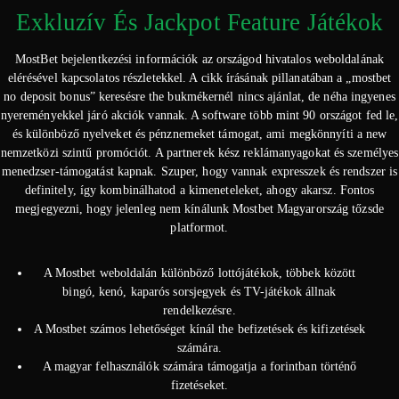
Exkluzív És Jackpot Feature Játékok
MostBet bejelentkezési információk az országod hivatalos weboldalának
elérésével kapcsolatos részletekkel. A cikk írásának pillanatában a „mostbet
no deposit bonus” keresésre the bukmékernél nincs ajánlat, de néha ingyenes
nyereményekkel járó akciók vannak. A software több mint 90 országot fed le,
és különböző nyelveket és pénznemeket támogat, ami megkönnyíti a new
nemzetközi szintű promóciót. A partnerek kész reklámanyagokat és személyes
menedzser-támogatást kapnak. Szuper, hogy vannak expresszek és rendszer is
definitely, így kombinálhatod a kimeneteleket, ahogy akarsz. Fontos
megjegyezni, hogy jelenleg nem kínálunk Mostbet Magyarország tőzsde
platformot.
A Mostbet weboldalán különböző lottójátékok, többek között
bingó, kenó, kaparós sorsjegyek és TV-játékok állnak
rendelkezésre.
A Mostbet számos lehetőséget kínál the befizetések és kifizetések
számára.
A magyar felhasználók számára támogatja a forintban történő
fizetéseket.