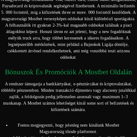
Paysafecard és kriptovaluták segítségével fizethetnek. A minimális befizetés
5. 000 forinttól, míg a kifizetések three or more. 000 forinttól kezdődnek. A
magyarországi Mostbet versenyképes oddsokat kínál különböző sportágakra.
A felhasználók itt gyakran 2-3%-kal magasabb oddsokat találnak a piaci
átlagokhoz képest. Hosszú távon ez azt jelenti, hogy a new fogadóknak
esélyük truck arra, hogy többet keressenek a sikeres fogadásaikon. A
legnépszerűbb mérkőzések, mint például a Bajnokok Ligája döntője,
csökkentett árréssel rendelkezhetnek, ami még vonzóbbá teszi arizona
oddsokat.
Bónuszok És Promóciók A Mostbet Oldalán
A rendszer támogatja a bankkártyákat, e-pénztárcákat és kriptovalutákat,
többféle pénznemben. Minden tranzakció díjmentes vagy alacsony jutalékkal
zajlik, a feldolgozás pedig jellemzően azonnali vagy maximum 1–3
munkanap. A Mostbet számos lehetőséget kínál some sort of befizetések és
kifizetések számára.
Fontos megjegyezni, hogy jelenleg nem kínálunk Mostbet
Magyarország tőzsde platformot.