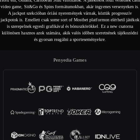
Hold’em, Omaha, Caribbean Stud változatok. A játékosok részt vehetnek cash
video game, Sit&Go és Spins formátumokban, akár ingyenes versenyeken is.
A jackpot szekcióban óriási nyeremények várnak, köztük progresszív
jackpotok is. Emellett csak some sort of Mostbet platformon elérhető játékok
is szerepelnek egyedi grafikával és bónuszkörökkel. Ez a new csatorna
különösen hasznos azok számára, akik valós időben szeretnének tájékozódni
és gyorsan reagálni a sporteseményekre.
Penyedia Games