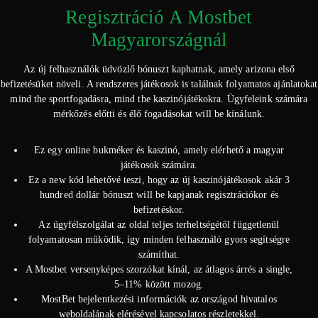
Regisztráció A Mostbet
Magyarországnál
Az új felhasználók üdvözlő bónuszt kaphatnak, amely arizona első
befizetésüket növeli. A rendszeres játékosok is találnak folyamatos ajánlatokat
mind the sportfogadásra, mind the kaszinójátékokra. Ügyfeleink számára
mérkőzés előtti és élő fogadásokat will be kínálunk.
Ez egy online bukméker és kaszinó, amely elérhető a magyar
játékosok számára.
Ez a new kód lehetővé teszi, hogy az új kaszinójátékosok akár 3
hundred dollár bónuszt will be kapjanak regisztrációkor és
befizetéskor.
Az ügyfélszolgálat az oldal teljes terheltségétől függetlenül
folyamatosan működik, így minden felhasználó gyors segítségre
számíthat.
A Mostbet versenyképes szorzókat kínál, az átlagos árrés a single,
5–11% között mozog.
MostBet bejelentkezési információk az országod hivatalos
weboldalának elérésével kapcsolatos részletekkel.