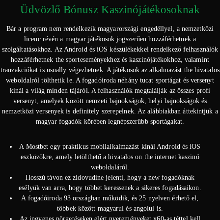
Üdvözlő Bónusz Kaszinójátékosoknak
Bár a program nem rendelkezik magyarországi engedéllyel, a nemzetközi
licenc révén a magyar játékosok jogszerűen hozzáférhetnek a
szolgáltatásokhoz. Az Android és iOS készülékekkel rendelkező felhasználók
hozzáférhetnek the sporteseményekhez és kaszinójátékokhoz, valamint
tranzakciókat is usually végezhetnek. A játékosok az alkalmazást the hivatalos
weboldalról tölthetik le. A fogadóiroda néhány tucat sportágat és versenyt
kínál a világ minden tájáról. A felhasználók megtalálják az összes profi
versenyt, amelyek között nemzeti bajnokságok, helyi bajnokságok és
nemzetközi versenyek is definitely szerepelnek. Az alábbiakban áttekintjük a
magyar fogadók körében legnépszerűbb sportágakat.
A Mostbet egy praktikus mobilalkalmazást kínál Android és iOS
eszközökre, amely letölthető a hivatalos on the internet kaszinó
weboldaláról.
Hosszú távon ez zidovudine jelenti, hogy a new fogadóknak
esélyük van arra, hogy többet keressenek a sikeres fogadásaikon.
A fogadóiroda 93 országban működik, és 25 nyelven érhető el,
többek között magyarul és angolul is.
Az ingyenes pörgetéseken elért nyereményeket x60-as téttel kell