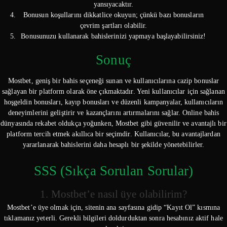
yansıyacaktır.
Bonusun koşullarını dikkatlice okuyun; çünkü bazı bonusların
çevrim şartları olabilir.
Bonusunuzu kullanarak bahislerinizi yapmaya başlayabilirsiniz!
Sonuç
Mostbet, geniş bir bahis seçeneği sunan ve kullanıcılarına cazip bonuslar
sağlayan bir platform olarak öne çıkmaktadır. Yeni kullanıcılar için sağlanan
hoşgeldin bonusları, kayıp bonusları ve düzenli kampanyalar, kullanıcıların
deneyimlerini geliştirir ve kazançlarını artırmalarını sağlar. Online bahis
dünyasında rekabet oldukça yoğunken, Mostbet gibi güvenilir ve avantajlı bir
platform tercih etmek akıllıca bir seçimdir. Kullanıcılar, bu avantajlardan
yararlanarak bahislerini daha hesaplı bir şekilde yönetebilirler.
SSS (Sıkça Sorulan Sorular)
1. Mostbet’e nasıl üye olabilirim?
Mostbet’e üye olmak için, sitenin ana sayfasına gidip “Kayıt Ol” kısmına
tıklamanız yeterli. Gerekli bilgileri doldurduktan sonra hesabınız aktif hale