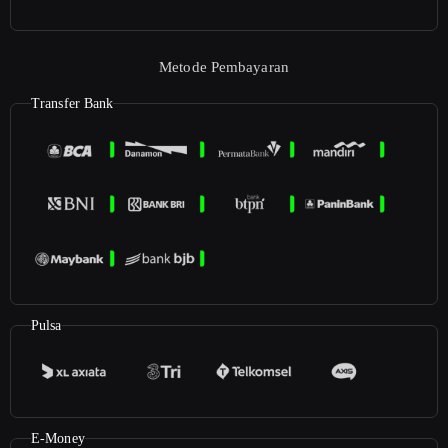
Metode Pembayaran
Transfer Bank
Pulsa
E-Money