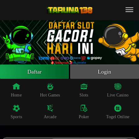
Beranda
Slot Online
Live Casino
Sportsbook
Arcade
Togel Online
Daftar
Login
Poker
Whatsapp
Home
Hot Games
Slots
Live Casino
Telegram
Sports
Arcade
Poker
Togel Online
Livechat