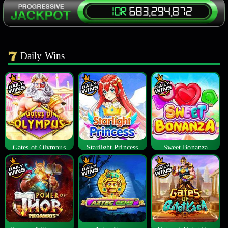
Daily Wins
Gates of Olympus
Starlight Princess
Sweet Bonanza