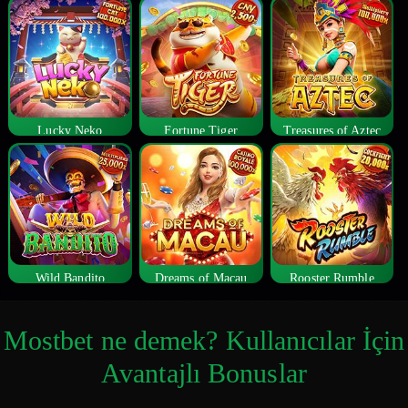
Lucky Neko
Fortune Tiger
Treasures of Aztec
Wild Bandito
Dreams of Macau
Rooster Rumble
Mostbet ne demek? Kullanıcılar İçin
Avantajlı Bonuslar