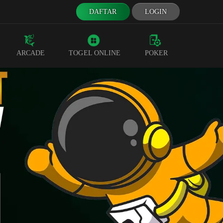
DAFTAR
LOGIN
ARCADE
TOGEL ONLINE
POKER