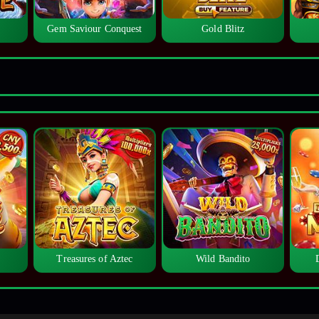
Gem Saviour Conquest
Gold Blitz
Treasures of Aztec
Wild Bandito