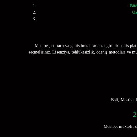
Büd
Öz
Mostbet, etibarlı və geniş imkanlarla zəngin bir bahis pla
seçməlisiniz. Lisenziya, təhlükəsizlik, ödəniş metodları və m
Bəli, Mostbet-i
2
Mostbet müxtəlif ö