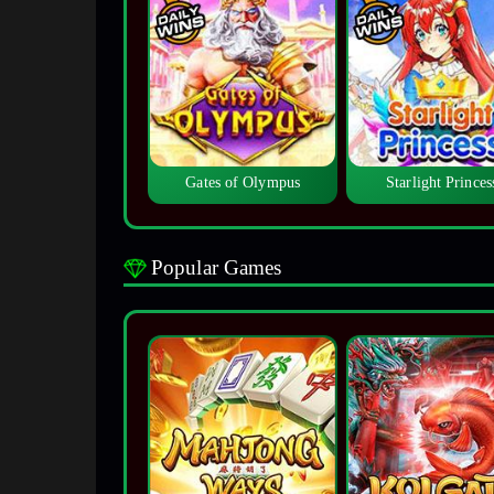
Gates of Olympus
Starlight Princes
Popular Games