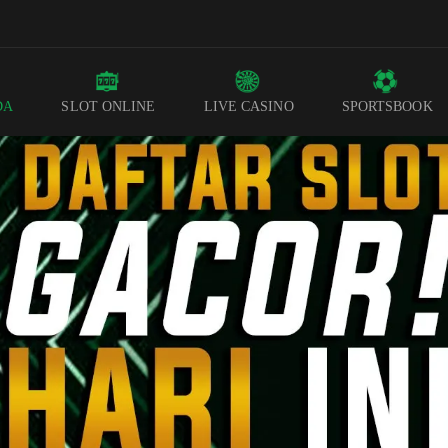
DA
SLOT ONLINE
LIVE CASINO
SPORTSBOOK