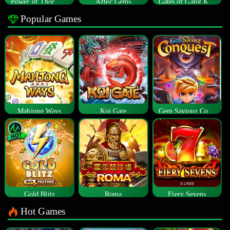
Power of Thor Megaways
Aztec Gems
Gates of Gatot Kaca
Popular Games
Mahjong Ways
Koi Gate
Gem Saviour Conquest
Gold Blitz
Roma
Fiery Sevens
Hot Games