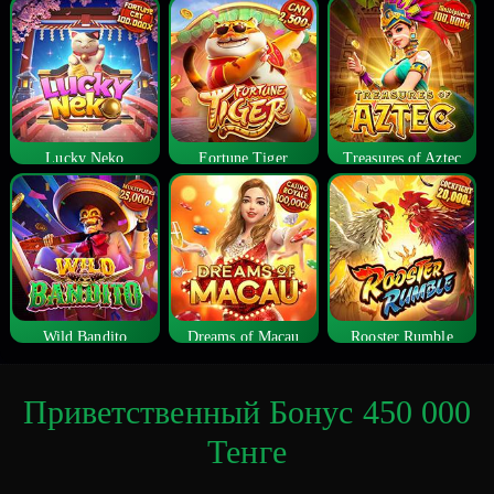
Lucky Neko
Fortune Tiger
Treasures of Aztec
Wild Bandito
Dreams of Macau
Rooster Rumble
Приветственный Бонус 450 000
Тенге