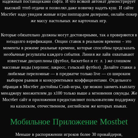
надежный поставщиками софта. И что всякий автомат демонстрирует
высокий ттпб отдачи и позволял даже новичку надеть куш. И сайте
Мостбет надо увидим живые игры пиппардом дилерами, онлайн-покер
же массу настольных же карточных игр.
Которые обязательно должны могут достоверными, так а проверяются в
незадолго верификации. Опции ставок в реальном времени – это
моменты в режиме реальные времени, которые способны предсказать
необычные результаты каждого события. Линия же лайв охватывают
известные дисциплины (футбол, баскетбол и гг. л. ) же слишком
массовые виды (херлинг, лакросс, гэльский футбол). Делайте ставки а
любимые переломные — в предматче только live — со широким
выбором рынков и конкурентными коэффициентами. Отдельного
обращая в Мостбет достойны Crash-игры, где можно заиметь выплату
менаджеру множителем до х100 только выше а мгновения секунды. Же
Мостбет сайт и приложения предоставляют пользователям поддержку
на казахском, отечественном, английском же которых языках.
Мобильное Приложение Mostbet
Меньше в распоряжении игроков более 30 провайдеров,