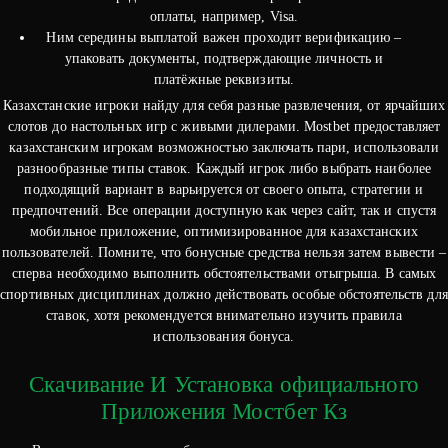
оплаты, например, Visa.
Ним середины выплатой важен проходит верификацию –
упаковать документы, подтверждающие личность и
платёжные реквизиты.
Казахстанские игроки найду для себя разные развлечения, от ярчайших
слотов до настольных игр с живыми дилерами. Mostbet предоставляет
казахстанским игрокам возможностью заключать пари, использовали
разнообразные типы ставок. Каждый игрок либо выбрать наиболее
подходящий вариант в варьируется от своего опыта, стратегии и
предпочтений. Все операции доступную как через сайт, так и спустя
мобильное приложение, оптимизированное для казахстанских
пользователей. Помните, что бонусные средства нельзя затем вывести –
сперва необходимо выполнить обстоятельствами отыгрыша. В самых
спортивных дисциплинах должно действовать особые обстоятельств для
ставок, хотя рекомендуется внимательно изучить правила
использования бонуса.
Скачивание И Установка официального
Приложения Мостбет Кз