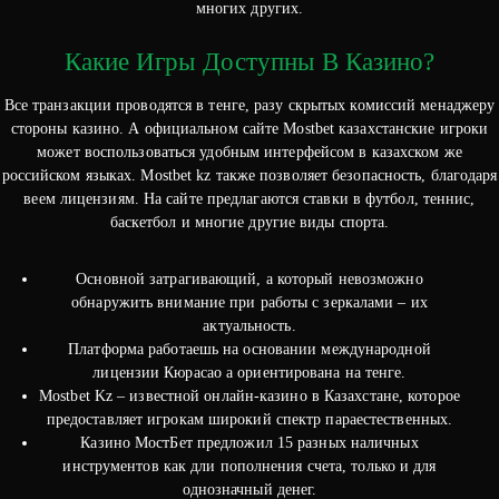
многих других.
Какие Игры Доступны В Казино?
Все транзакции проводятся в тенге, разу скрытых комиссий менаджеру
стороны казино. А официальном сайте Mostbet казахстанские игроки
может воспользоваться удобным интерфейсом в казахском же
российском языках. Mostbet kz также позволяет безопасность, благодаря
веем лицензиям. На сайте предлагаются ставки в футбол, теннис,
баскетбол и многие другие виды спорта.
Основной затрагивающий, а который невозможно
обнаружить внимание при работы с зеркалами – их
актуальность.
Платформа работаешь на основании международной
лицензии Кюрасао а ориентирована на тенге.
Mostbet Kz – известной онлайн-казино в Казахстане, которое
предоставляет игрокам широкий спектр параестественных.
Казино МостБет предложил 15 разных наличных
инструментов как дли пополнения счета, только и для
однозначный денег.