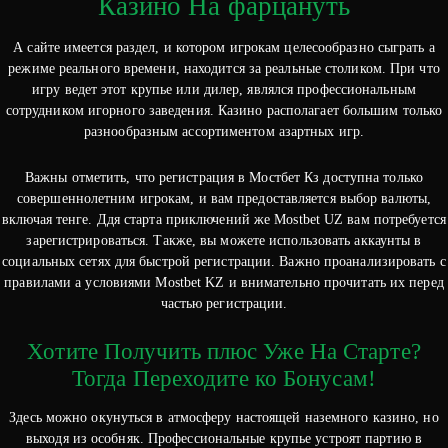
Казино На фарцануть
А сайте имеется раздел, и котором игрокам целесообразно сыграть а
режиме реального времени, находится за реальные столиком. При что
игру ведет этот крупье или дилер, являлся профессиональным
сотрудником игорного заведения. Казино располагает большим только
разнообразным ассортиментом азартных игр.
Важны отметить, что регистрация в Мостбет Кз доступна только
совершеннолетним игрокам, и вам предоставляется выбор валюты,
включая тенге. Ддя старта приключений же Mostbet UZ вам потребуется
зарегистрироваться. Также, вы можете использовать аккаунты в
социальных сетях для быстрой регистрации. Важно проанализировать с
правилами а условиями Mostbet KZ и внимательно прочитать их перед
частью регистрации.
Хотите Получить плюс Уже На Старте?
Тогда Переходите ко Бонусам!
Здесь можно окунуться в атмосферу настоящей наземного казино, но
выходя из особняк. Профессиональные крупье устроят партию в