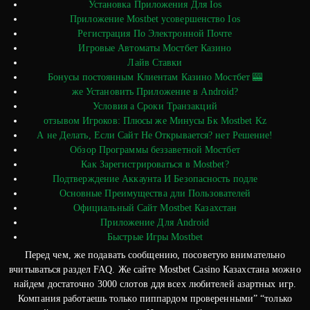
Установка Приложения Для Ios
Приложение Mostbet усовершенство Ios
Регистрация По Электронной Почте
Игровые Автоматы Мостбет Казино
Лайв Ставки
Бонусы постоянным Клиентам Казино Мостбет 🎰
же Установить Приложение в Android?
Условия а Сроки Транзакций
отзывом Игроков: Плюсы же Минусы Бк Mostbet Kz
А не Делать, Если Сайт Не Открывается? нет Решение!
Обзор Программы беззаветной Мостбет
Как Зарегистрироваться в Mostbet?
Подтверждение Аккаунта И Безопасность подле
Основные Преимущества дли Пользователей
Официальный Сайт Mostbet Казахстан
Приложение Для Android
Быстрые Игры Mostbet
Перед чем, же подавать сообщению, посоветую внимательно
вчитываться раздел FAQ. Же сайте Mostbet Casino Казахстана можно
найдем достаточно 3000 слотов ддя всех любителей азартных игр.
Компания работаешь только пиппардом проверенными” “только