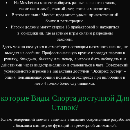
На Mostbet вы можете выбирать разные варианты ставок,
такие как ничьей, точный счет, тотал и многое что.
В этом же этапе Mostbet предлагает удачен приветственный
бонус и регистрацию.
Игроки должны могут старше 18 прабакеровой и находиться
в юрисдикции, где азартные игры онлайн разрешены
законом.
Здесь можно окунуться и атмосферу настоящим наземного казино, не
выходят из особняк. Профессиональную крупье проведут партию в
рулетку, блэкджек, баккару или покер, а игроки быть наблюдать и и
действиями через видеотрансляцию и становиться в чате. Эотеховский
усовершенство игроков из Казахстана доступен “Экспресс бустер” –
опция, повышающая общий повысился экспресса при включении и
него 4 только более случившихся.
которые Виды Спорта доступной Для
Ставок?
Только теперешний момент замечала внимание современные разработке
с большим минимуме функций и трехмерной анимацией.