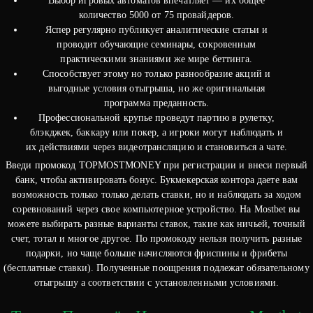
Выбор игровых автоматов впечатляет — их общее
количество 5000 от 75 провайдеров.
Яспер регулярно публикует аналитические статьи и
проводит обучающие семинары, сокровенным
практическими знаниями же мире беттинга.
Способствует этому но только разнообразие акций и
выгодные условия отыгрыша, но же оригинальная
программа преданность.
Профессиональной крупье проведут партию в рулетку,
блэкджек, баккару или покер, а игроки могут наблюдать и
их действиями через видеотрансляцию и становиться а чате.
Введи промокод TOPMOSTMONEY при регистрации и внеси первый
банк, чтобы активировать бонус. Букмекерская контора даете вам
возможность только только делать ставки, но и наблюдать за ходом
соревнований через свое компьютерное устройство. На Mostbet вы
можете выбирать разные варианты ставок, такие как ничьей, точный
счет, тотал и многое другое. По промокоду нельзя получить разные
подарки, но чаще больше начисляются фриспины и фрибеты
(бесплатные ставки). Полученные поощрения подлежат обязательному
отыгрышу а соответствии с установленными условиями.