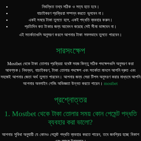
নিবন্ধিত তথ্য সঠিক ও সত্য হতে হবে।
যাচাইকরণ প্রক্রিয়া সম্পন্ন করতে ভুলবেন না।
একই সময়ে টাকা তুলতে হলে, একই পদ্ধতি ব্যবহার করুন।
প্রতিদিন কত টাকার জন্য আবেদন করেছে সেই সীমা ভাঙ্গবেন না।
এই সতর্কতাগুলি অনুসরণ করলে আপনার টাকা সফলভাবে তুলতে পারবেন।
সারসংক্ষেপ
Mostbet থেকে টাকা তোলার প্রক্রিয়া যথেষ্ট সহজ কিন্তু সঠিক পদক্ষেপগুলি অনুসরণ করা
আবশ্যক। নিবন্ধন, যাচাইকরণ, টাকা তোলার পদক্ষেপ এবং সতর্কতা মানলে আপনি দ্রুত এবং
সহজেই আপনার জেতা অর্থ তুলতে পারবেন। আপনার জন্য সেরা টিপস অনুসরণ করার মাধ্যমে আপনি
আপনার অনলাইন গেমিং অভিজ্ঞতা উন্নত করতে পারেন।
mostbet
প্রশ্নোত্তর
1. Mostbet থেকে টাকা তোলার সময় কোন পেমেন্ট পদ্ধতি
ব্যবহার করা ভালো?
আপনার সুবিধা অনুযায়ী যে কোনও পেমেন্ট পদ্ধতি ব্যবহার করতে পারেন, তবে জনপ্রিয় হচ্ছে বিকাশ