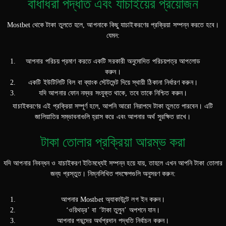
বাঁধাধরা পদ্ধতি এবং যাচাইয়ের প্রয়োজন
Mostbet থেকে টাকা তুলতে হলে, আপনাকে কিছু যাচাইকরণের প্রক্রিয়া সম্পন্ন করতে হবে।
যেমন:
আপনার পরিচয় প্রমাণ করতে একটি সরকারী অনুমোদিত পরিচয়পত্র আপলোড
করুন।
একটি ইউটিলিটি বিল বা ব্যাংক স্টেটমেন্ট দিয়ে স্থায়ী ঠিকানা নির্ধারণ করুন।
যদি আপনার ফোন নম্বর সংযুক্ত থাকে, তবে তাকে নিশ্চিত করুন।
যাচাইকরণের এই প্রক্রিয়া সম্পূর্ণ হলে, আপনি আরো নিরাপদে টাকা তুলতে পারবেন। এটি
জালিয়াতির সম্ভাবনাগুলি হ্রাস করে এবং আপনার অর্থ সুরক্ষিত রাখে।
টাকা তোলার প্রক্রিয়া আরম্ভ করা
যদি আপনার নিবন্ধন ও যাচাইকরণ ইতিমধ্যেই সম্পন্ন হয়ে যায়, তাহলে এখন আপনি টাকা তোলার
জন্য প্রস্তুত। নিম্নলিখিত পদক্ষেপগুলি অনুসরণ করুন:
আপনার Mostbet অ্যাকাউন্টে লগ ইন করুন।
‘ওয়িথড্র’ বা ‘টাকা তুলুন’ অপশনে যান।
আপনার পছন্দের অর্থপ্রদান পদ্ধতি নির্বাচন করুন।