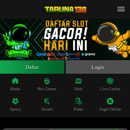
Beranda
Slot Online
Live Casino
Sportsbook
Arcade
Togel Online
Daftar
Login
Poker
Whatsapp
Home
Hot Games
Slots
Live Casino
Telegram
Sports
Arcade
Poker
Togel Online
Livechat