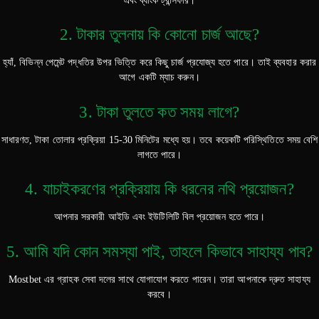
এবং ব্যাংক ট্রান্সফার।
2. টাকার তুলনায় কি কোনো চার্জ আছে?
হ্যাঁ, বিভিন্ন পেমেন্ট পদ্ধতির উপর ভিত্তি করে কিছু চার্জ প্রযোজ্য হতে পারে। তাই ব্যবহার করার
আগে একটি ম্যাচ করুন।
3. টাকা তুলতে কত সময় লাগে?
সাধারণত, টাকা তোলার প্রক্রিয়া 15-30 মিনিটের মধ্যে হয়। তবে কয়েকটি পরিস্থিতিতে সময় বেশি
লাগতে পারে।
4. যাচাইকরণের প্রক্রিয়ায় কি ধরনের নথি প্রয়োজন?
আপনার সরকারী আইডি এবং ইউটিলিটি বিল প্রয়োজন হতে পারে।
5. আমি যদি কোন সমস্যা পাই, তাহলে কিভাবে সাহায্য পাব?
Mostbet এর গ্রাহক সেবা দলের সাথে যোগাযোগ করতে পারেন। তারা আপনাকে দ্রুত সাহায্য
করবে।