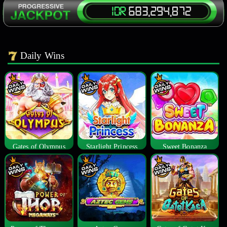
Daily Wins
Gates of Olympus
Starlight Princess
Sweet Bonanza