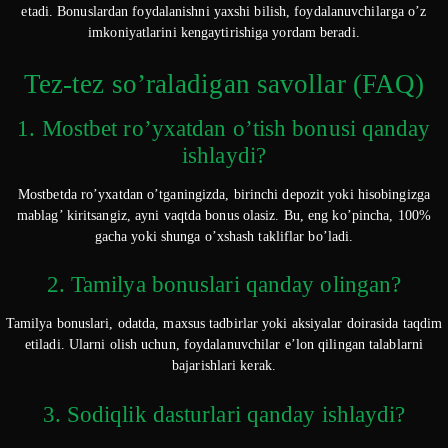
etadi. Bonuslardan foydalanishni yaxshi bilish, foydalanuvchilarga o’z
imkoniyatlarini kengaytirishiga yordam beradi.
Tez-tez so’raladigan savollar (FAQ)
1. Mostbet ro’yxatdan o’tish bonusi qanday
ishlaydi?
Mostbetda ro’yxatdan o’tganingizda, birinchi depozit yoki hisobingizga
mablag’ kiritsangiz, ayni vaqtda bonus olasiz. Bu, eng ko’pincha, 100%
gacha yoki shunga o’xshash takliflar bo’ladi.
2. Tamilya bonuslari qanday olingan?
Tamilya bonuslari, odatda, maxsus tadbirlar yoki aksiyalar doirasida taqdim
etiladi. Ularni olish uchun, foydalanuvchilar e’lon qilingan talablarni
bajarishlari kerak.
3. Sodiqlik dasturlari qanday ishlaydi?