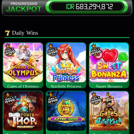
Daily Wins
Gates of Olympus
Starlight Princess
Sweet Bonanza