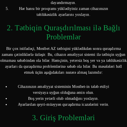
dayandırmayın.
Hər hansı bir proqramı yüklədiyiniz zaman cihazınızın
təhlükəsizlik ayarlarını yoxlayın.
2. Tətbiqin Quraşdırılması ilə Bağlı
Problemlər
Bir çox istifadəçi, Mostbet AZ tətbiqini yüklədikdən sonra quraşdırma
zamanı çətinliklərlə üzləşir. Bu, cihazın əməliyyat sistemi ilə tətbiqin uyğun
olmaması səbəbindən ola bilər. Həmçinin, yetersiz boş yer və ya təhlükəsizlik
ayarları da quraşdırma problemlərinə səbəb ola bilər. Bu məsələləri həll
etmək üçün aşağıdakıları nəzərə almaq lazımdır:
Cihazınızın əməliyyat sisteminin Mostbet-in tələb etdiyi
versiyaya uyğun olduğuna əmin olun.
Boş yerin yetərli olub olmadığını yoxlayın.
Ayarlardan qeyri-müəyyən quraşdırma icazələrini verin.
3. Giriş Problemləri