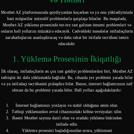
Mostbet AZ platformasında qeydiyyatdan keçərkən və ya onu yüklədiyinizdə
bəzi müştərilər müxtəlif problemlərlə qarşılaşa bilərlər. Bu məqalədə,
Mostbet AZ yükləmə prosesində tez-tez rast gəlinən ümumi problemləri və
onların həll yollarını müzakirə edəcəyik. Cədvəldəki məsələlər istifadəçilərin
narahatlıqlarını asanlaşdıracaq və daha rahat bir istifadə təcrübəsi təmin
edəcəkdir.
1. Yüklemə Prosesinin İkiqatlığı
İlk olaraq, istifadəçilərin ən çox rast gəldiyi problemlərdən biri, Mostbet AZ
tətbiqini iki dəfə yükləməklə bağlıdır. Bu, cihazda yer problemi yarada bilər
və ya istifadəçi təcrübəsini pisləşdirə bilər. Bəzən, internet bağlantınızın zəif
olması da bu problemi yarada bilər. Həll yolları aşağıdakılardır:
İnternet bağlantınızı yoxlayın və stabil olduğuna əmin olun.
Tətbiqi yükləməzdən əvvəl cihazınızdakı köhnə versiyaları silin.
Rəsmi Mostbet saytına daxil olun və oradakı yükləmə linkindən
istifadə edin.
Yüklemə prosesini başladığınızdan sonra, yükləməni