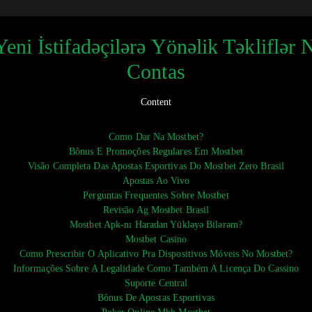
ni İstifadəçilərə Yönəlik Təkliflər
Contas
Content
Como Dar Na Mostbet?
Bônus E Promoções Regulares Em Mostbet
Visão Completa Das Apostas Esportivas Do Mostbet Zero Brasil
Apostas Ao Vivo
Perguntas Frequentes Sobre Mostbet
Revisão Ag Mostbet Brasil
Mostbet Apk-nı Haradan Yükləyə Bilərəm?
Mostbet Casino
Como Prescribir O Aplicativo Pra Dispositivos Móveis No Mostbet?
Informações Sobre A Legalidade Como Também A Licença Do Cassino
Suporte Central
Bônus De Apostas Esportivas