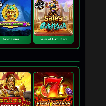
Aztec Gems
Gates of Gatot Kaca