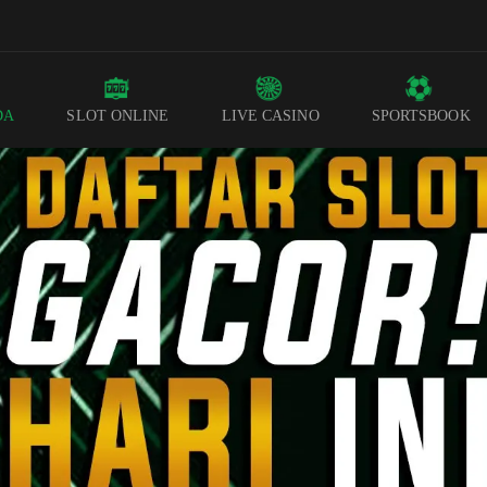
DA
SLOT ONLINE
LIVE CASINO
SPORTSBOOK