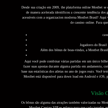
Desde sua criação em 2009, the plataforma online Mostbet se d
de manera acelerada identificou a crescente tendência dos 
acessíveis com a organizacion moderna Mostbet Brasil! Aqui 
de cassino online. Para qu
cas
Jogadores do Brasil
Além dos bônus de boas-vindas, a Mostbet Brasil 
Aqui você pode combinar várias partidas em um único bilhete
fazer suas apostas durante alguma partida em andamento, co
base nas estatísticas dos atletas no ano de jogos reais. Você t
Mostbet está disponível para down load em Android e iOS, pe
Visão C
Os bônus são alguma das atrações também valorizadas na Mostbe
Mostbet Cassino VIP se esforça para que cada jogador a