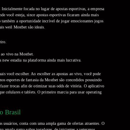
 Inicialmente focada no lugar de apostas esportivas, a empresa
de você esteja, since apostas esportivas ficaram ainda mais
o também a oportunidade incrível de jogar emocionantes jogos
is weil Mostbet são ideais.
iro.
 ao vivo na Mostbet.
a new estadia na plataforma ainda mais lucrativa.
ais você escolher. Ao escolher as apostas ao vivo, você pode
os esportes de fantasia da Mostbet são concedidos possuindo
fazer trocas afin de otimizar suas odds de vitória. O aplicativo
e celulares e tablets. O primeiro marcia para usar operating
o Brasil
eus usuários, conta com uma ampla gama de ofertas atraentes. O
a ampla gama sobre jogadores, de iniciantes a veteranos