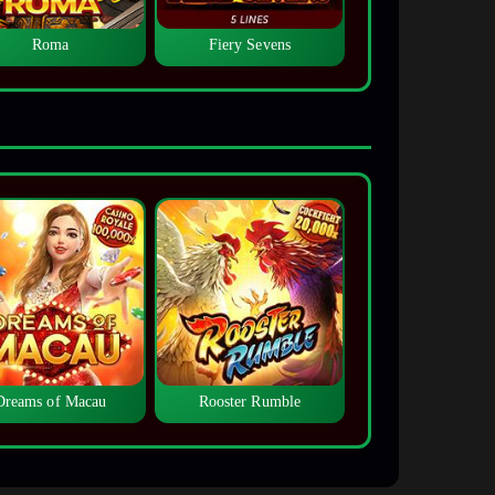
Roma
Fiery Sevens
Dreams of Macau
Rooster Rumble