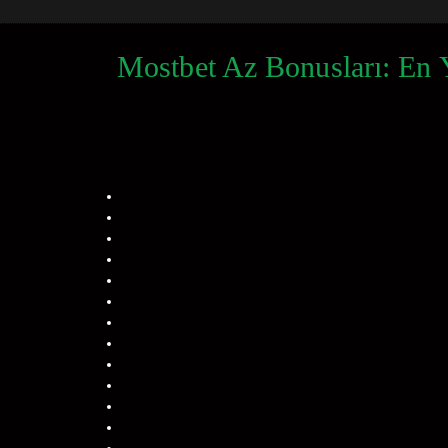
Mostbet Az Bonusları: En Ye