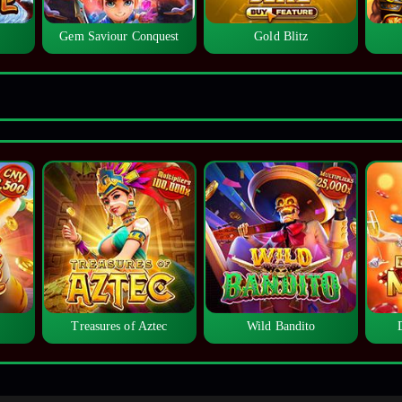
Gem Saviour Conquest
Gold Blitz
Treasures of Aztec
Wild Bandito