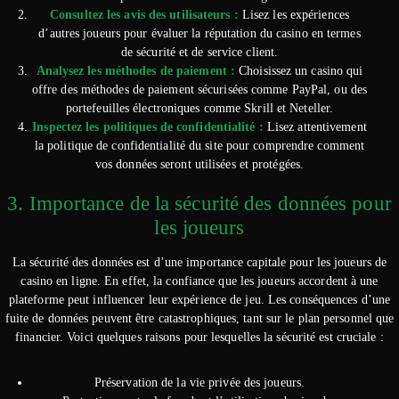
Consultez les avis des utilisateurs :
Lisez les expériences
d’autres joueurs pour évaluer la réputation du casino en termes
de sécurité et de service client.
Analysez les méthodes de paiement :
Choisissez un casino qui
offre des méthodes de paiement sécurisées comme PayPal, ou des
portefeuilles électroniques comme Skrill et Neteller.
Inspectez les politiques de confidentialité :
Lisez attentivement
la politique de confidentialité du site pour comprendre comment
vos données seront utilisées et protégées.
3. Importance de la sécurité des données pour
les joueurs
La sécurité des données est d’une importance capitale pour les joueurs de
casino en ligne. En effet, la confiance que les joueurs accordent à une
plateforme peut influencer leur expérience de jeu. Les conséquences d’une
fuite de données peuvent être catastrophiques, tant sur le plan personnel que
financier. Voici quelques raisons pour lesquelles la sécurité est cruciale :
Préservation de la vie privée des joueurs.