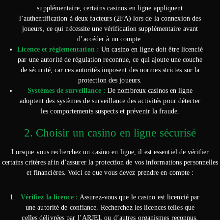
supplémentaire, certains casinos en ligne appliquent
l’authentification à deux facteurs (2FA) lors de la connexion des
joueurs, ce qui nécessite une vérification supplémentaire avant
d’accéder à un compte.
Licence et réglementation :
Un casino en ligne doit être licencié
par une autorité de régulation reconnue, ce qui ajoute une couche
de sécurité, car ces autorités imposent des normes strictes sur la
protection des joueurs.
Systèmes de surveillance :
De nombreux casinos en ligne
adoptent des systèmes de surveillance des activités pour détecter
les comportements suspects et prévenir la fraude.
2. Choisir un casino en ligne sécurisé
Lorsque vous recherchez un casino en ligne, il est essentiel de vérifier
certains critères afin d’assurer la protection de vos informations personnelles
et financières. Voici ce que vous devez prendre en compte :
Vérifiez la licence :
Assurez-vous que le casino est licencié par
une autorité de confiance. Recherchez les licences telles que
celles délivrées par l’ARJEL ou d’autres organismes reconnus.