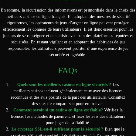
En somme, la sécurisation des informations est primordiale dans le choix des
meilleurs casinos en ligne français. En adoptant des mesures de sécurité
rigoureuses, les opérateurs de jeux d’argent en ligne peuvent protéger
efficacement les données de leurs utilisateurs. Il est donc essentiel pour les
joueurs de se renseigner et de choisir avec soin des plateformes réputées et
sécurisées. En restant vigilant et en adoptant des habitudes de jeu
responsables, les utilisateurs peuvent profiter d’une expérience de jeu
sécurisée et agréable.
FAQs
Quels sont les meilleurs casinos en ligne sécurisés ?
Les
meilleurs casinos incluent généralement ceux avec des licences
reconnues et des avis positifs de la part des utilisateurs. Consultez
des sites de comparaison pour en trouver.
Comment savoir si un casino en ligne est fiable?
Vérifiez la
licence, les méthodes de paiement, et lisez les avis des utilisateurs
pour juger de sa fiabilité.
Le cryptage SSL est-il suffisant pour la sécurité ?
Bien que le
cryptage SSL soit essentiel, il doit être couplé à d’autres mesures