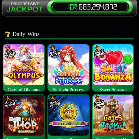
Daily Wins
Gates of Olympus
Starlight Princess
Sweet Bonanza