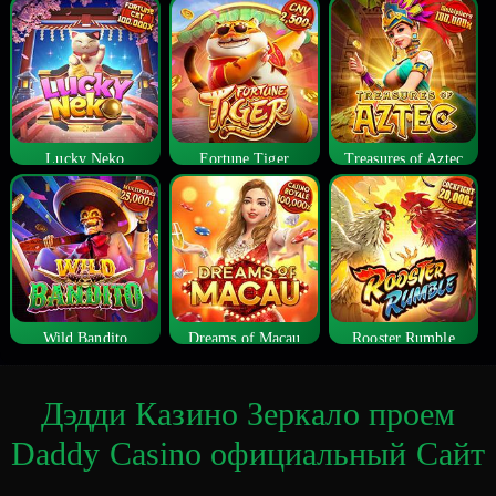
Lucky Neko
Fortune Tiger
Treasures of Aztec
Wild Bandito
Dreams of Macau
Rooster Rumble
Дэдди Казино Зеркало проем
Daddy Casino официальный Сайт