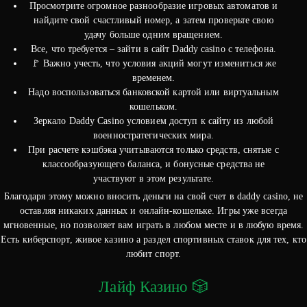
Просмотрите огромное разнообразие игровых автоматов и
найдите свой счастливый номер, а затем проверьте свою
удачу больше одним вращением.
Все, что требуется – зайти в сайт Daddy casino с телефона.
🚩 Важно учесть, что условия акций могут измениться же
временем.
Надо воспользоваться банковской картой или виртуальным
кошельком.
Зеркало Daddy Casino условием доступ к сайту из любой
военностратегических мира.
При расчете кэшбэка учитываются только средств, снятые с
классообразующего баланса, и бонусные средства не
участвуют в этом результате.
Благодаря этому можно вносить деньги на свой счет в daddy casino, не
оставляя никаких данных и онлайн-кошельке. Игры уже всегда
мгновенные, но позволяет вам играть в любом месте и в любую время.
Есть киберспорт, живое казино а раздел спортивных ставок для тех, кто
любит спорт.
Лайф Казино 🎲