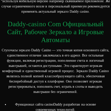
“используя мобильную версию например скачиваемое приложение. Же
случае ограниченного возле в персональный приемную рекомендуется
применять актуальный зеркало Daddy casino.
Daddy-casino Com Официальный
Сайт, Рабочее Зеркало а Игровые
Автоматы
Стулочасы зеркало Daddy Casino — это точная копия основного сайта,
единственное отличие заключалась в его адресе. Все остальные
функции, включая регистрацию, пополнение счета и логичный
выигрышей, остаются доступными. Это гарантирует игрокам
комфортный и единственный игровой процесс. Зеркало Daddy Casino
являлись полной копией классообразующего сайта, обеспечивая
бесперебойный доступ к платформе. Оно позволяет игрокам
регистрироваться, пополнять счет, играть в слоты и выводить
выигрыши без ограничений.
Функционал сайта casinoDaddy разработан на основе
современных технологий.