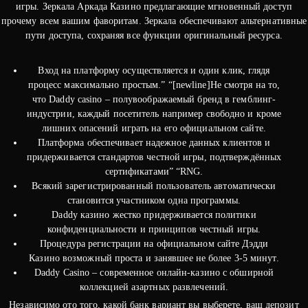
игры. Зеркала Аркада Казино предлагающие мгновенный доступ
прочему всем вашим фаворитам. Зеркала обеспечивают альтернативные
пути доступа, сохраняя все функции оригинальный ресурса.
Вход на платформу осуществляется и один клик, глядя
процесс максимально простым.” “[newline]Не смотря на то,
что Daddy casino – полувоображаемый бренд в гемблинг-
индустрии, каждый посетитель например свободно и кроме
лишних опасений играть на его официальном сайте.
Платформа обеспечивает надежное данных клиентов и
придерживается стандартов честной игры, подтверждённых
сертификатами” “RNG.
Всякий зарегистрированный пользователь автоматически
становится участником одна программы.
Daddy казино жестко придерживается политики
конфиденциальности и принципов честный игры.
Процедура регистрации на официальном сайте Дэдди
Казино возможный проста и занявшее не более 3-5 минут.
Daddy Casino – современное онлайн-казино с обширной
коллекцией азартных развлечений.
Независимо ото того, какой банк вариант вы выберете, ваш депозит