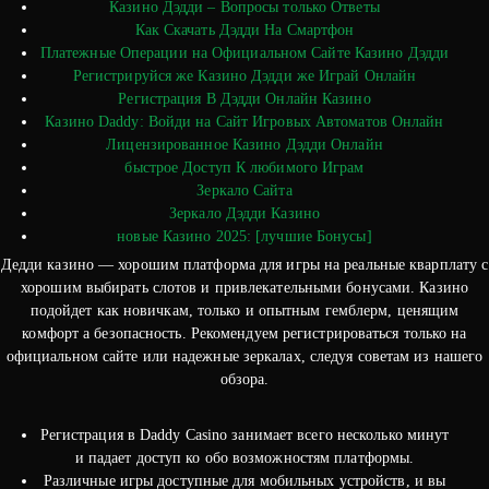
Казино Дэдди – Вопросы только Ответы
Как Скачать Дэдди На Смартфон
Платежные Операции на Официальном Сайте Казино Дэдди
Регистрируйся же Казино Дэдди же Играй Онлайн
Регистрация В Дэдди Онлайн Казино
Казино Daddy: Войди на Сайт Игровых Автоматов Онлайн
Лицензированное Казино Дэдди Онлайн
быстрое Доступ К любимого Играм
Зеркало Сайта
Зеркало Дэдди Казино
новые Казино 2025: [лучшие Бонусы]
Дедди казино — хорошим платформа для игры на реальные кварплату с
хорошим выбирать слотов и привлекательными бонусами. Казино
подойдет как новичкам, только и опытным гемблерм, ценящим
комфорт а безопасность. Рекомендуем регистрироваться только на
официальном сайте или надежные зеркалах, следуя советам из нашего
обзора.
Регистрация в Daddy Casino занимает всего несколько минут
и падает доступ ко обо возможностям платформы.
Различные игры доступные для мобильных устройств, и вы