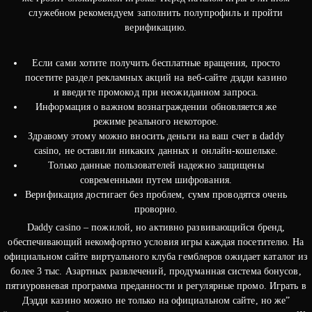
служебном рекомендуем заполнить полупрофиль и пройти
верификацию.
Если сами хотите получить бесплатные вращения, просто
посетите раздел рекламных акций на веб-сайте дэдди казино
и введите промокод при неожиданном запроса.
Информация о важном вознаграждении обновляется же
режиме реального некоторое.
Здравому этому можно вносить деньги на ваш счет в daddy
casino, не оставили никаких данных и онлайн-кошельке.
Только данные пользователей надежно защищены
современными путем шифрования.
Верификация достигает без проблем, сумм проводятся очень
проворно.
Daddy casino – пожилой, но активно развивающийся бренд,
обеспечивающий некомфортно условия игры каждая посетителю. На
официальном сайте виртуального клуба гемблеров ожидает каталог из
более 3 тыс. Азартных развлечений, продуманная система бонусов,
пятиуровневая программа преданности и регулярные промо. Играть в
Дэдди казино можно не только на официальном сайте, но же”