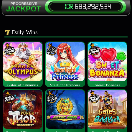
Daily Wins
Gates of Olympus
Starlight Princess
Sweet Bonanza