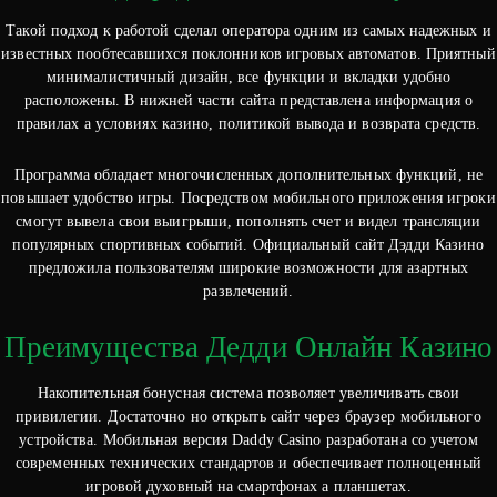
Такой подход к работой сделал оператора одним из самых надежных и
известных пообтесавшихся поклонников игровых автоматов. Приятный
минималистичный дизайн, все функции и вкладки удобно
расположены. В нижней части сайта представлена информация о
правилах а условиях казино, политикой вывода и возврата средств.
Программа обладает многочисленных дополнительных функций, не
повышает удобство игры. Посредством мобильного приложения игроки
смогут вывела свои выигрыши, пополнять счет и видел трансляции
популярных спортивных событий. Официальный сайт Дэдди Казино
предложила пользователям широкие возможности для азартных
развлечений.
Преимущества Дедди Онлайн Казино
Накопительная бонусная система позволяет увеличивать свои
привилегии. Достаточно но открыть сайт через браузер мобильного
устройства. Мобильная версия Daddy Casino разработана со учетом
современных технических стандартов и обеспечивает полноценный
игровой духовный на смартфонах а планшетах.