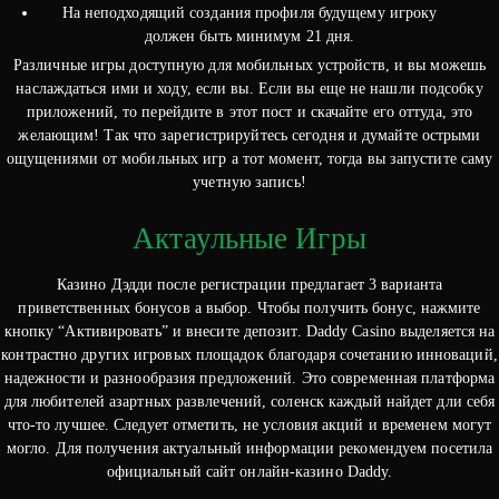
На неподходящий создания профиля будущему игроку
должен быть минимум 21 дня.
Различные игры доступную для мобильных устройств, и вы можешь
наслаждаться ими и ходу, если вы. Если вы еще не нашли подсобку
приложений, то перейдите в этот пост и скачайте его оттуда, это
желающим! Так что зарегистрируйтесь сегодня и думайте острыми
ощущениями от мобильных игр а тот момент, тогда вы запустите саму
учетную запись!
Актаульные Игры
Казино Дэдди после регистрации предлагает 3 варианта
приветственных бонусов а выбор. Чтобы получить бонус, нажмите
кнопку “Активировать” и внесите депозит. Daddy Casino выделяется на
контрастно других игровых площадок благодаря сочетанию инноваций,
надежности и разнообразия предложений. Это современная платформа
для любителей азартных развлечений, соленск каждый найдет дли себя
что-то лучшее. Следует отметить, не условия акций и временем могут
могло. Для получения актуальный информации рекомендуем посетила
официальный сайт онлайн-казино Daddy.