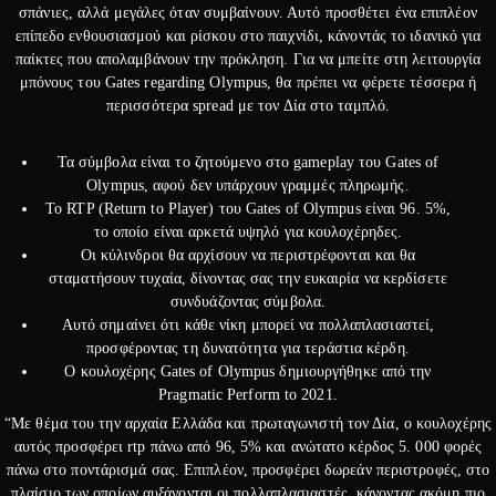
σπάνιες, αλλά μεγάλες όταν συμβαίνουν. Αυτό προσθέτει ένα επιπλέον
επίπεδο ενθουσιασμού και ρίσκου στο παιχνίδι, κάνοντάς το ιδανικό για
παίκτες που απολαμβάνουν την πρόκληση. Για να μπείτε στη λειτουργία
μπόνους του Gates regarding Olympus, θα πρέπει να φέρετε τέσσερα ή
περισσότερα spread με τον Δία στο ταμπλό.
Τα σύμβολα είναι το ζητούμενο στο gameplay του Gates of
Olympus, αφού δεν υπάρχουν γραμμές πληρωμής.
Το RTP (Return to Player) του Gates of Olympus είναι 96. 5%,
το οποίο είναι αρκετά υψηλό για κουλοχέρηδες.
Οι κύλινδροι θα αρχίσουν να περιστρέφονται και θα
σταματήσουν τυχαία, δίνοντας σας την ευκαιρία να κερδίσετε
συνδυάζοντας σύμβολα.
Αυτό σημαίνει ότι κάθε νίκη μπορεί να πολλαπλασιαστεί,
προσφέροντας τη δυνατότητα για τεράστια κέρδη.
Ο κουλοχέρης Gates of Olympus δημιουργήθηκε από την
Pragmatic Perform to 2021.
“Με θέμα του την αρχαία Ελλάδα και πρωταγωνιστή τον Δία, ο κουλοχέρης
αυτός προσφέρει rtp πάνω από 96, 5% και ανώτατο κέρδος 5. 000 φορές
πάνω στο ποντάρισμά σας. Επιπλέον, προσφέρει δωρεάν περιστροφές, στο
πλαίσιο των οποίων αυξάνονται οι πολλαπλασιαστές, κάνοντας ακόμη πιο