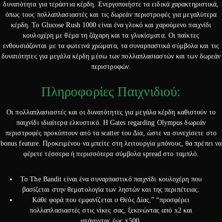
δυνατότητα για τεράστια κέρδη. Ενεργοποιήστε τα ειδικά χαρακτηριστικά,
όπως τους πολλαπλασιαστές και τις δωρεάν περιστροφές για μεγαλύτερα
κέρδη. Το Glucose Rush 1000 είναι ένα γλυκό και χαρούμενο παιχνίδι
κουλοχέρη με θέμα τη ζάχαρη και τα γλυκίσματα. Οι παίκτες
ενθουσιάζονται με τα φωτεινά χρώματα, τα συναρπαστικά σύμβολα και τις
δυνατότητες για μεγάλα κέρδη μέσω των πολλαπλασιαστών και των δωρεάν
περιστροφών.
Πληροφορίες Παιχνιδιού:
Οι πολλαπλασιαστές και οι δυνατότητες για μεγάλα κέρδη καθιστούν το
παιχνίδι ιδιαίτερα ελκυστικό. Η Gates regarding Olympus δωρεάν
περιστροφές προκύπτουν από τα scatter του Δία, ώστε να συνεχίσετε στο
bonus feature. Προκειμένου να μπείτε στη λειτουργία μπόνους, θα πρέπει να
φέρετε τέσσερα ή περισσότερα σύμβολα spread στο ταμπλό.
Το The Bandit είναι ένα συναρπαστικό παιχνίδι κουλοχέρη που
βασίζεται στην θεματολογία των ληστών και της περιπέτειας.
Κάθε φορά που εμφανίζεται ο Θεός Δίας,” “προσφέρει
πολλαπλασιαστές στις νίκες σας, ξεκινώντας από x2 και
φτάνοντας έως x500.