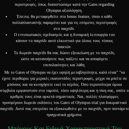
περιστροφές, όπως διαπιστώσαμε κατά την Gates regarding
Olympus αξιολόγηση.
Έπειτα, θα μεταφερθείτε στο bonus feature, όπου ο κάθε
πολλαπλασιαστής παραμένει και για τις επόμενες περιστροφές
στο παιχνίδι.
Ο εντυπωσιακός σχεδιασμός και η δυναμική λειτουργία του
κάνουν το παιχνίδι αυτό ελκυστικό για όλους τους τύπους
παικτών.
Το δωρεάν παιχνίδι θα σας δώσει εξοικείωση με το παιχνίδι,
ώστε να κατανοήσετε πως παίζετε και να αποφύγετε
επιπολαιότητες και λάθη.
Με το Gates of Olympus να έχει υψηλή μεταβλητότητα, καλό είναι” “να
έχετε περιθώριο για μερικές εκατοντάδες περιστροφές, μέχρι να μπείτε σε
μπόνους και να κυνηγήσετε εκεί το κέρδος. Όσο περισσότερα όμοια
σύμβολα εμφανιστούν στο ταμπλό, τόσο υψηλότερη και η νίκη σας, οπότε ο
αριθμός τους είναι αρκετά σημαντικός. Ναι, πολλές πλατφόρμες
προσφέρουν δωρεάν εκδόσεις του Gates of Olympus trial για δοκιμαστικό
παιχνίδι. Αυτό σας επιτρέπει να εξοικειωθείτε με το παιχνίδι, πριν ποντάρετε
πραγματικά χρήματα.
Μπόνους Και Ειδικά Χαρακτηριστικά Του