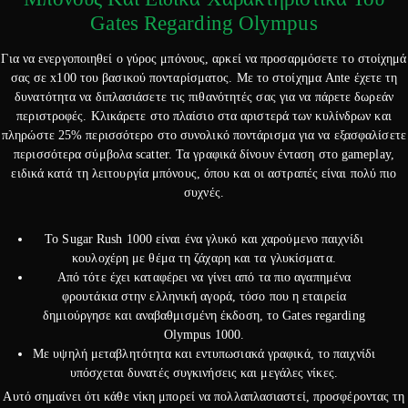
Gates Regarding Olympus
Για να ενεργοποιηθεί ο γύρος μπόνους, αρκεί να προσαρμόσετε το στοίχημά
σας σε x100 του βασικού πονταρίσματος. Με το στοίχημα Ante έχετε τη
δυνατότητα να διπλασιάσετε τις πιθανότητές σας για να πάρετε δωρεάν
περιστροφές. Κλικάρετε στο πλαίσιο στα αριστερά των κυλίνδρων και
πληρώστε 25% περισσότερο στο συνολικό ποντάρισμα για να εξασφαλίσετε
περισσότερα σύμβολα scatter. Τα γραφικά δίνουν ένταση στο gameplay,
ειδικά κατά τη λειτουργία μπόνους, όπου και οι αστραπές είναι πολύ πιο
συχνές.
Το Sugar Rush 1000 είναι ένα γλυκό και χαρούμενο παιχνίδι
κουλοχέρη με θέμα τη ζάχαρη και τα γλυκίσματα.
Από τότε έχει καταφέρει να γίνει από τα πιο αγαπημένα
φρουτάκια στην ελληνική αγορά, τόσο που η εταιρεία
δημιούργησε και αναβαθμισμένη έκδοση, το Gates regarding
Olympus 1000.
Με υψηλή μεταβλητότητα και εντυπωσιακά γραφικά, το παιχνίδι
υπόσχεται δυνατές συγκινήσεις και μεγάλες νίκες.
Αυτό σημαίνει ότι κάθε νίκη μπορεί να πολλαπλασιαστεί, προσφέροντας τη