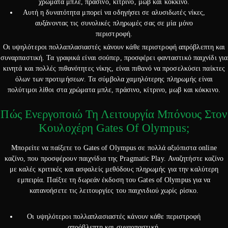
χρώματα μπλε, πράσινο, κίτρινο, μωβ και κόκκινο.
Αυτή η δυνατότητα μπορεί να οδηγήσει σε αλυσιδωτές νίκες,
αυξάνοντας τις συνολικές πληρωμές σας σε μία μόνο
περιστροφή.
Οι υψηλότεροι πολλαπλασιαστές κάνουν κάθε περιστροφή απρόβλεπτη και
συναρπαστική. Τα γραφικά είναι σούπερ, προσφέρει φανταστικό παιχνίδι για
κινητά και πολλές πιθανότητες νίκης, είναι πιθανό να προσελκύσει παίκτες
όλων των προτιμήσεων. Τα σύμβολα χαμηλότερης πληρωμής είναι
πολύτιμοι λίθοι στα χρώματα μπλε, πράσινο, κίτρινο, μωβ και κόκκινο.
Πώς Ενεργοποιώ Τη Λειτουργία Μπόνους Στον
Κουλοχέρη Gates Of Olympus;
Μπορείτε να παίξετε το Gates of Olympus σε πολλά αξιόπιστα online
καζίνο, που προσφέρουν παιχνίδια της Pragmatic Play. Αναζητήστε καζίνο
με καλές κριτικές και ασφαλείς μεθόδους πληρωμής για την καλύτερη
εμπειρία. Παίξτε τη δωρεάν έκδοση του Gates of Olympus για να
κατανοήσετε τις λειτουργίες του παιχνιδιού χωρίς ρίσκο.
Οι υψηλότεροι πολλαπλασιαστές κάνουν κάθε περιστροφή
απρόβλεπτη και συναρπαστική.