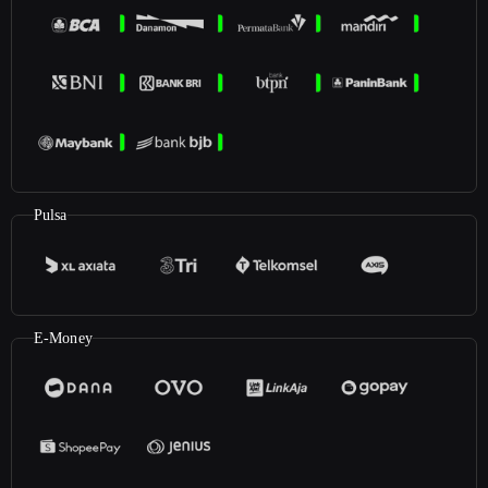
Pulsa
E-Money