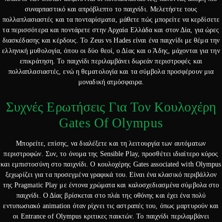
συναρπαστικό και απρόβλεπτο το παιχνίδι. Μελετήστε τους
πολλαπλασιαστές και τα πονταρίσματα, μάθετε πώς μπορείτε να κερδίσετε
τα περισσότερα και ποντάρετε στην Αρχαία Ελλάδα και στον Δία, για ώρες
διασκέδασης και κέρδους. Το Zeus vs Hades είναι ένα παιχνίδι με θέμα την
ελληνική μυθολογία, όπου οι δύο θεοί, ο Δίας και ο Άδης, μάχονται για την
επικράτηση. Το παιχνίδι περιλαμβάνει δωρεάν περιστροφές και
πολλαπλασιαστές, ενώ η θεματολογία και τα σύμβολα προσφέρουν μια
μοναδική ατμόσφαιρα.
Συχνές Ερωτήσεις Για Τον Κουλοχέρη
Gates Of Olympus
Μπορείτε, επίσης, να διαλέξετε και τη λειτουργία των αυτόματων
περιστροφών. Συν, το όνομα της Sensible Play, προσθέτει ιδιαίτερο κύρος
και εμπιστοσύνη στο παιχνίδι. Ο κουλοχέρης Gates associated with Olympus
ξεχωρίζει για τα προσεγμένα γραφικά του. Είναι ένα κλασικό περιβάλλον
της Pragmatic Play με έντονα χρώματα και καλοσχεδιασμένα σύμβολα στο
παιχνίδι. Ο Δίας βρίσκεται στο πλάι της οθόνης και έχει ένα πολύ
εντυπωσιακό animation όταν ρίχνει τις αστραπές του, όπως μαρτυρούν και
οι Entrance of Olympus κριτικες παικτών. Το παιχνίδι περιλαμβάνει