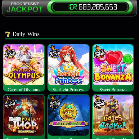
Daily Wins
Gates of Olympus
Starlight Princess
Sweet Bonanza