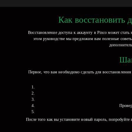
Как восстановить д
Восстановление доступа к аккаунту в Pinco может стать
этом руководстве мы предложим вам полезные советы
дополнитель
Шаг
Первое, что вам необходимо сделать для восстановления
Провер
После того как вы установите новый пароль, попробуйте 