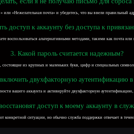
делать, если я не получаю письмо для сброса
» или «Нежелательная почта» и убедитесь, что вы ввели правильный ад
ить доступ к аккаунту без доступа к привяз
ете воспользоваться альтернативными методами, такими как почта или
3. Какой пароль считается надежным?
, состоящие из крупных и маленьких букв, цифр и специальных символ
 включить двухфакторную аутентификацию в
сности вашего аккаунта и активируйте двухфакторную аутентификацию, 
 восстановят доступ к моему аккаунту в слу
от конкретной ситуации, но обычно служба поддержки отвечает в течен