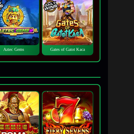
Aztec Gems
Gates of Gatot Kaca