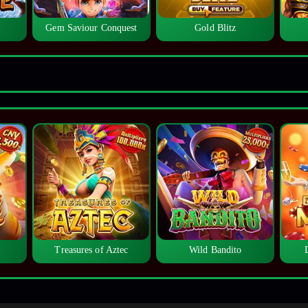
Gem Saviour Conquest
Gold Blitz
Treasures of Aztec
Wild Bandito