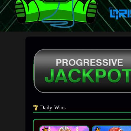
Daily Wins