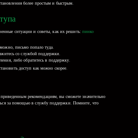
становления более простым и быстрым.
тупа
аненные ситуации и советы, как их решить:
пинко
можно, письмо попало туда.
вяжитесь со службой поддержки.
ения, либо обратитесь в поддержку.
становить доступ как можно скорее.
уя приведенным рекомендациям, вы сможете значительно
ться за помощью в службу поддержки. Помните, что