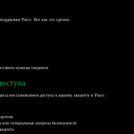
поддержки Pinco. Вот как это сделать:
оставить нужные сведения.
доступа
есса восстановления доступа к вашему аккаунту в Pinco:
каунтов.
ы или специальные вопросы безопасности.
ккаунта.