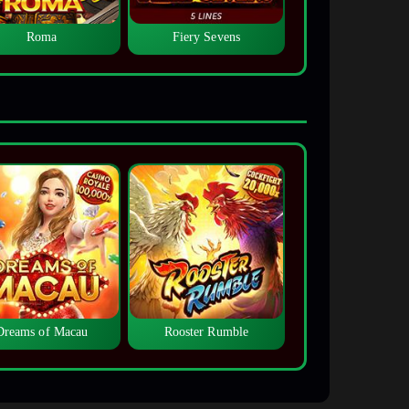
Roma
Fiery Sevens
Dreams of Macau
Rooster Rumble