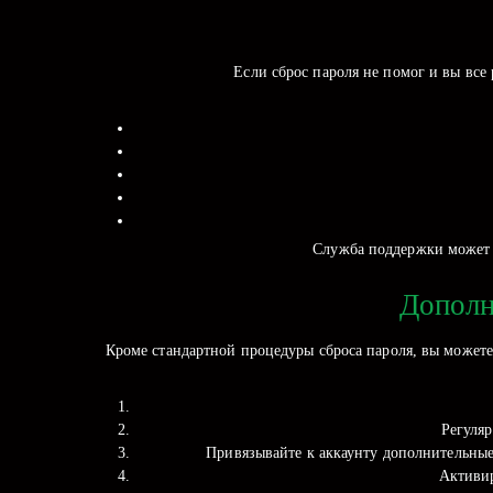
Если сброс пароля не помог и вы все 
Служба поддержки может п
Дополн
Кроме стандартной процедуры сброса пароля, вы можете 
Регуляр
Привязывайте к аккаунту дополнительные
Активир