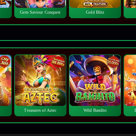
Gem Saviour Conquest
Gold Blitz
Treasures of Aztec
Wild Bandito