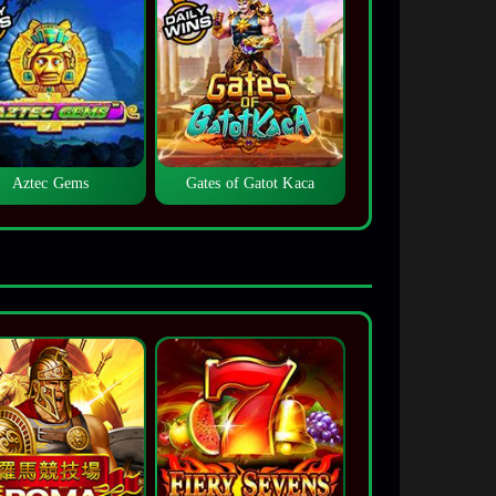
Aztec Gems
Gates of Gatot Kaca