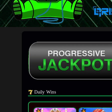
Daily Wins