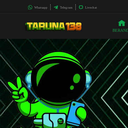
Whatsapp
Telegram
Livechat
BERAN