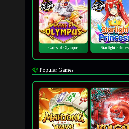
Gates of Olympus
Starlight Princes
Popular Games