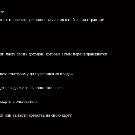
ту.
 стоит проверять условия получения кэшбэка на странице
ии часть своих доходов, которые затем перенаправляются
:
 свою платформу для увеличения продаж.
подтверждает его выполнение
pinco
.
ккаунт пользователя.
к или вывести средства на свою карту.