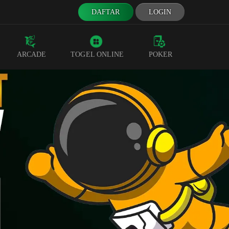
DAFTAR
LOGIN
ARCADE
TOGEL ONLINE
POKER