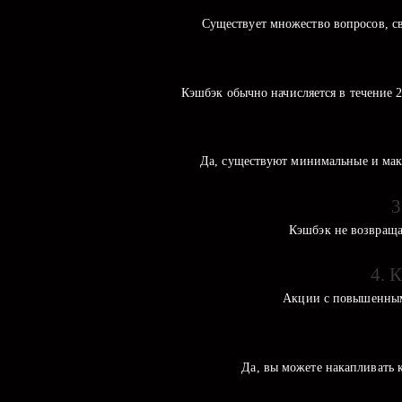
Существует множество вопросов, св
Кэшбэк обычно начисляется в течение 2
Да, существуют минимальные и мак
3
Кэшбэк не возвращае
4. 
Акции с повышенным 
Да, вы можете накапливать к