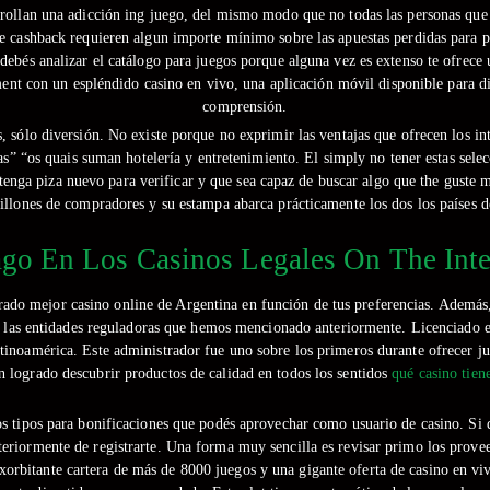
rrollan una adicción ing juego, del mismo modo que no todas las personas que e
e cashback requieren algun importe mínimo sobre las apuestas perdidas para po
 debés analizar el catálogo para juegos porque alguna vez es extenso te ofrece
nt con un espléndido casino en vivo, una aplicación móvil disponible para dis
comprensión.
es, sólo diversión. No existe porque no exprimir las ventajas que ofrecen los in
s” “os quais suman hotelería y entretenimiento. El simply no tener estas selecc
tenga piza nuevo para verificar y que sea capaz de buscar algo que the guste 
illones de compradores y su estampa abarca prácticamente los dos los países 
go En Los Casinos Legales On The Inte
brado mejor casino online de Argentina en función de tus preferencias. Además
or las entidades reguladoras que hemos mencionado anteriormente. Licenciado 
tinoamérica. Este administrador fue uno sobre los primeros durante ofrecer ju
 logrado descubrir productos de calidad en todos los sentidos
qué casino tien
os tipos para bonificaciones que podés aprovechar como usuario de casino. Si d
teriormente de registrarte. Una forma muy sencilla es revisar primo los proveed
exorbitante cartera de más de 8000 juegos y una gigante oferta de casino en