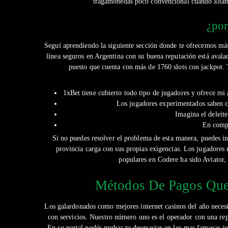
tragamonedas poco convencional cuando altamen
¿por
Seguí aprendiendo la siguiente sección donde te ofrecemos más d
línea seguros en Argentina con su buena reputación está aval
puesto que cuenta con más de 1760 slots con jackpot. 
1xBet tiene cubierto todo tipo de jugadores y ofrece mi
Los jugadores experimentados saben có
Imagina el deleite
En compa
Si no puedes resolver el problema de esta manera, puedes inv
provincia carga con sus propias exigencias. Los jugadores
populares en Codere ha sido Aviator,
Métodos De Pagos Que
Los galardonados como mejores internet casinos del año necesi
con servicios. Nuestro número uno es el operador con una rep
En su portal podés probar tu desgraciar en los mas famosas j