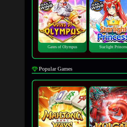
Gates of Olympus
Starlight Princes
Popular Games