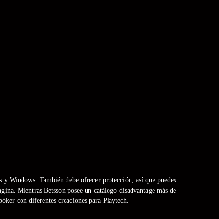
 os y Windows. También debe ofrecer protección, así que puedes
página. Mientras Betsson posee un catálogo disadvantage más de
 póker con diferentes creaciones para Playtech.