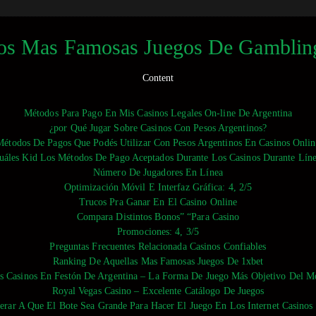
Los Mas Famosas Juegos De Gambling
Content
Métodos Para Pago En Mis Casinos Legales On-line De Argentina
¿por Qué Jugar Sobre Casinos Con Pesos Argentinos?
Métodos De Pagos Que Podés Utilizar Con Pesos Argentinos En Casinos Onlin
uáles Kid Los Métodos De Pago Aceptados Durante Los Casinos Durante Lín
Número De Jugadores En Línea
Optimización Móvil E Interfaz Gráfica: 4, 2/5
Trucos Pra Ganar En El Casino Online
Compara Distintos Bonos” “Para Casino
Promociones: 4, 3/5
Preguntas Frecuentes Relacionada Casinos Confiables
Ranking De Aquellas Mas Famosas Juegos De 1xbet
s Casinos En Festón De Argentina – La Forma De Juego Más Objetivo Del 
Royal Vegas Casino – Excelente Catálogo De Juegos
erar A Que El Bote Sea Grande Para Hacer El Juego En Los Internet Casinos