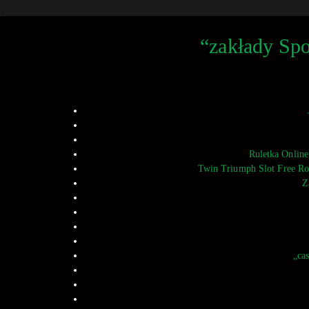
“zakłady Sp
Ruletka Online
Twin Triumph Slot Free Rot
Z
„ca