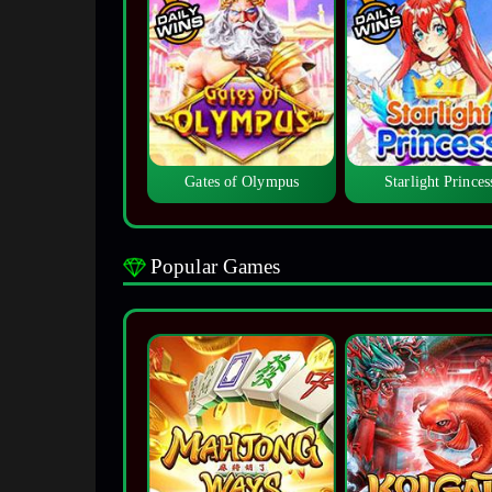
Gates of Olympus
Starlight Princes
Popular Games