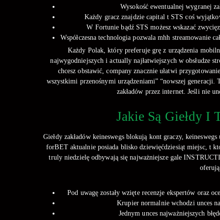
Wysokość ewentualnej wygranej za
Każdy gracz znajdzie capital t STS coś wyjątkow
W Fortunie bądź STS możesz wskazać zwycięzcó
Współczesna technologia pozwala mhh streamowanie cał
Każdy Polak, który preferuje grę z urządzenia mobiln
najwygodniejszych i actually najłatwiejszych w obsłudze s
chcesz obstawić, company znacznie ułatwi przygotowanie
wszystkimi przenośnymi urządzeniami” “nowszej generacji. 
zakładów przez internet. Jeśli nie 
Jakie Są Giełdy I
Giełdy zakładów keineswegs blokują kont graczy, keinesweg
forBET aktualnie posiada blisko dziewięćdziesiąt miejsc, t k
truly niedzielę odbywają się najważniejsze gale INSTRUC
oferuj
Pod uwagę zostały wzięte recenzje ekspertów oraz o
Krupier normalnie wchodzi unces nam
Jednym unces najważniejszych błędó