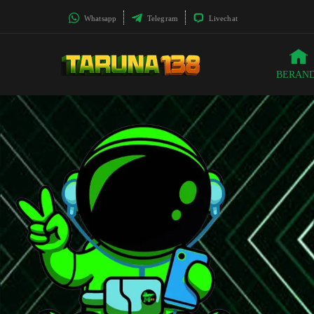
Whatsapp
Telegram
Livechat
BERAN