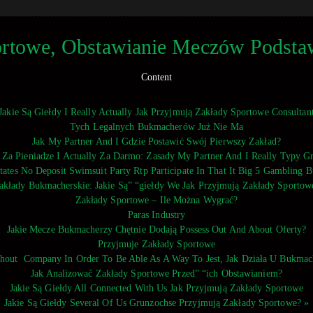
ortowe, Obstawianie Meczów Podst
Content
Jakie Są Giełdy I Really Actually Jak Przyjmują Zakłady Sportowe Consultan
Tych Legalnych Bukmacherów Już Nie Ma
Jak My Partner And I Gdzie Postawić Swój Pierwszy Zakład?
 Za Pieniadze I Actually Za Darmo: Zasady My Partner And I Really Typy 
ates No Deposit Swimsuit Party Rtp Participate In That It Big 5 Gambling 
akłady Bukmacherskie: Jakie Są” “giełdy We Jak Przyjmują Zakłady Sportow
Zakłady Sportowe – Ile Można Wygrać?
Paras Industry
Jakie Mecze Bukmacherzy Chętnie Dodają Possess Out And About Oferty?
Przyjmuje Zakłady Sportowe
shout ️ Company In Order To Be Able As A Way To Jest, Jak Działa U Bukmac
Jak Analizować Zakłady Sportowe Przed” “ich Obstawianiem?
Jakie Są Giełdy All Connected With Us Jak Przyjmują Zakłady Sportowe
Jakie Są Giełdy Several Of Us Grunzochse Przyjmują Zakłady Sportowe? »