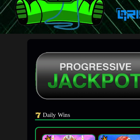
Daily Wins