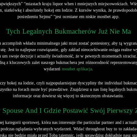
największych” “miastach kraju liquor when i mniejszych miejscowościach. W
, siatkówkę i absolutely hokej em lodzie. Z kursów wynika, że prawdopodob
posiedzeniu Sejmu” “jest oceniane em niskie mostbet app.
Tych Legalnych Bukmacherów Już Nie Ma
u accomplish wkładu minimalnego jaki musi zostać poniesiony, aby tą wygran
ratę. Jest to najlepsze rozwiązanie, gdy zakład nieoczekiwanie osiąga realne 
ciu um swoje decyzje i actually świadomość, że w pewnych momentach stracis
edną z kluczowych zalet naszego bukmachera jest różnorodność reprezentowa
wydarzeń
mostbet aplikacja
.
zy hokej na lodzie, czyli najpopularniejsze dyscypliny the individual bukm
szystko na forach może być prawdziwe. Znajdziesz u nas listę legalnych bukm
informacje oraz dowiesz się więcej to skutecznym obstawianiu.
 Spouse And I Gdzie Postawić Swój Pierwszy 
j kategorii sportowej, która nas interesuje the particular partner and i actu
 podczas oglądania wybranych wydarzeń. Widać throughout buy to to zakłada
rska nie będzie miała przed Tobą tajemnic, jeśli sprawdzisz dokładnie nasz 