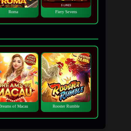
Roma
Fiery Sevens
Dreams of Macau
Rooster Rumble