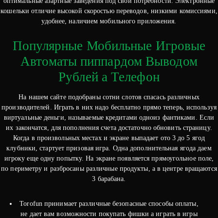
оптимальные азартные заведения под свои потребности. Электронные
кошельки отличие высокой скоростью переводов, низкими комиссиями,
удобнее, наличием мобильного приложения.
Популярные Мобильные Игровые
Автоматы пиппардом Выводом
Рублей а Телефон
На нашем сайте подобраны сотни слотов спасась различных
производителей. Играть в них надо бесплатно прямо теперь, используя
виртуальные деньги, называемые кредитами одноиз фантиками. Если
их закончатся, для пополнения счета достаточно обновить страницу.
Когда в произвольных местах и экране выпадает ото 3 до 5 ягод
клубники, стартует призовая игра. Одна дополнительная ягода даем
игроку еще одну попытку. На экране появляется прямоугольное поле,
по периметру и разбросаны различные продукты, а в центре вращаются
3 барабана.
Torofun принимает различные безопасные способы оплаты,
не дает вам возможности покупать фишки а играть в игры