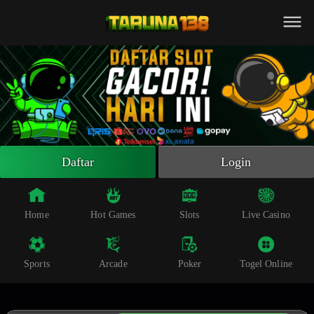
Beranda
Slot Online
Live Casino
Sportsbook
Arcade
Togel Online
Daftar
Login
Poker
Whatsapp
Home
Hot Games
Slots
Live Casino
Telegram
Sports
Arcade
Poker
Togel Online
Livechat