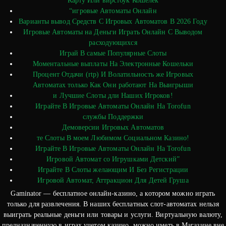
Карту Или вирстбук Кошелек
“игровые Автоматы Онлайн
Варианты вывод Средств С Игровых Автоматов В 2026 Году
Игровые Автоматы на Деньги Играть Онлайн С Выводом
расходующихся
Играй В самые Популярные Слоты
Моментальные выплаты На Электронные Кошельки
Процент Отдачи (rtp) И Волатильность же Игровых
Автоматах только Как Они работают На Выигрыши
и Лучшие Слоты дли Наших Игроков!
Играйте В Игровые Автоматы Онлайн На Torofun
службы Поддержки
Демоверсии Игровых Автоматов
те Слоты В моем Любимом Социальном Казино!
Играйте В Игровые Автоматы Онлайн На Torofun
Игровой Автомат со Игрушками Детский”
Играйте В Слоты желающим И Без Регистрации
Игровой Автомат, Аттракцион Для Детей Груша
Gaminator — бесплатное онлайн-казино, а котором можно играть
только для развлечения. В наших бесплатных слот-автоматах нельзя
выиграть реальные деньги или товары и услуги. Виртуальную валюту,
предназначенную в играх учетом казино, можно иметь в Магазине вне