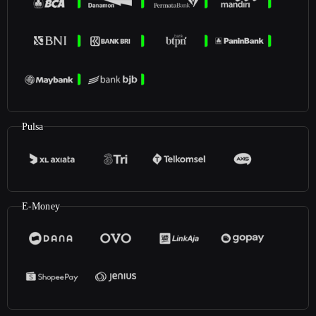
Pulsa
E-Money