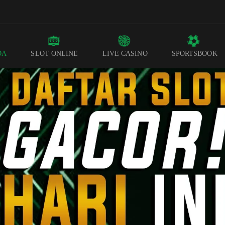
DA
SLOT ONLINE
LIVE CASINO
SPORTSBOOK