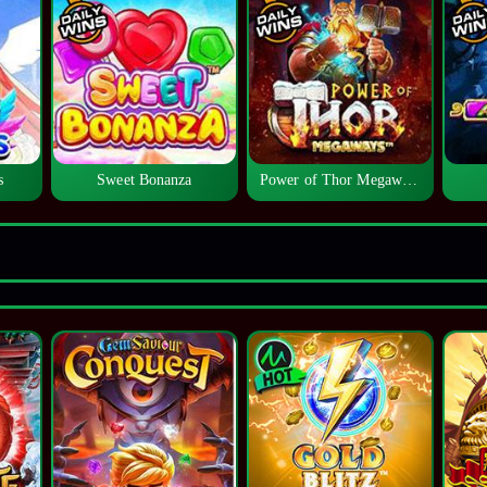
s
Sweet Bonanza
Power of Thor Megaways