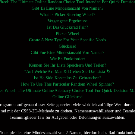
Wheel: The Ultimate Online Random Choice Tool Intended For Quick Decisio
Gibt Es Eine Mindestanzahl Von Namen?
What Is Picker Steering Wheel?
Vergangene Ergebnisse
Ist Das Glücksrad Fair?
Picker Wheel
Create A New Tyre For Your Specific Needs
Glücksrad
Gibt Fue Eine Mindestanzahl Von Namen?
Wie Es Funktioniert
Können Sie Ihr Lista Speichern Und Teilen?
“Auf Welche Art Man & Drehen Sie Das Lista 🌀
Ist Ha Sido Kostenlos Zu Gebrauchen?
How To Use This Particular Random Wheel Spinner?
er Wheel: The Ultimate Online Arbitrary Choice Tool For Quick Decision M
Online Glücksrad
Programm auf genau dieser Seite generiert viele wirklich zufällige Wert durch
israd mit der CSS3-2D-Methode zu drehen. NamensauswahlLehrer und Teamle
Teammitglieder fair für Aufgaben oder Belohnungen auszuwählen.
ir empfehlen eine Mindestanzahl von 2 Namen, hierdurch das Rad funktionier