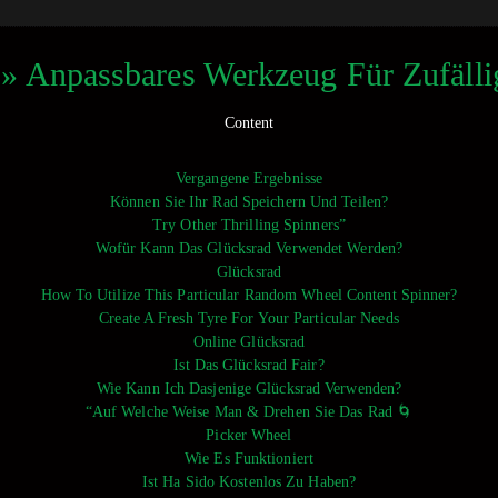
 » Anpassbares Werkzeug Für Zufäll
Content
Vergangene Ergebnisse
Können Sie Ihr Rad Speichern Und Teilen?
Try Other Thrilling Spinners”
Wofür Kann Das Glücksrad Verwendet Werden?
Glücksrad
How To Utilize This Particular Random Wheel Content Spinner?
Create A Fresh Tyre For Your Particular Needs
Online Glücksrad
Ist Das Glücksrad Fair?
Wie Kann Ich Dasjenige Glücksrad Verwenden?
“Auf Welche Weise Man & Drehen Sie Das Rad 🌀
Picker Wheel
Wie Es Funktioniert
Ist Ha Sido Kostenlos Zu Haben?