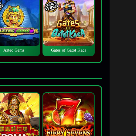
Aztec Gems
Gates of Gatot Kaca