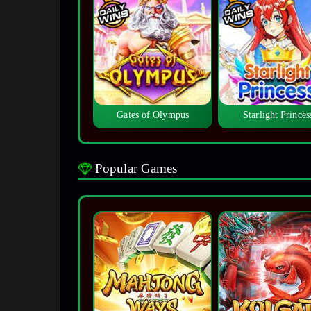
Gates of Olympus
Starlight Princes
Popular Games