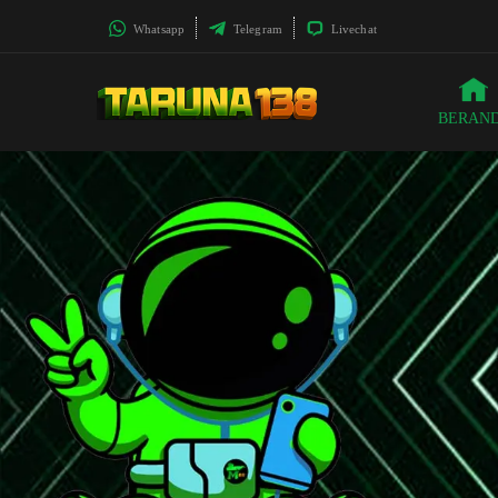
Whatsapp
Telegram
Livechat
BERAN