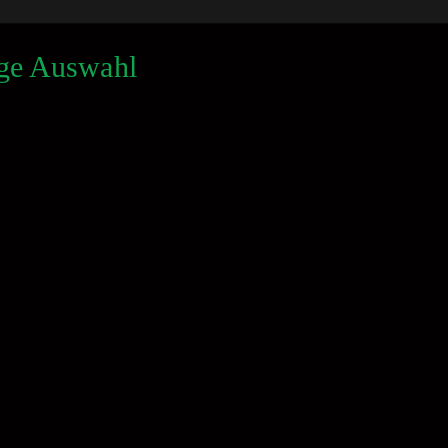
ige Auswahl