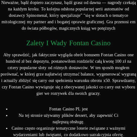
Nieważne, bądź dopiero zaczynasz, bądź grasz od dawna — nagrody czekają
na każdym kroku. To kolejna odsłona popularnej serii automatów od
dostawcy Spinomenal, który specjalizuje” “się w slotach o tematyce
mitologicznej my partner and i bogatej oprawie graficznej. Gra przenosi em
do świata półbogów, magicznych ksiąg we potężnych
Zalety I Wady Fontan Casino
Aby sprawdzić, jak faktycznie wygląda obrót bonusem Fontan Casino one
hundred zł bez depozytu, postanowiłem rozdzielić całą kwotę 100 zł na
cztery popularne sloty od różnych dostawców. W ten sposób mogłem
porównać, w której grze najłatwiej utrzymać balance, wygenerować wygraną
i actually zbliżyć się carry out spełnienia warunku obrotu x50. Sprawdzamy,
czy Fontan Casino wywiązuje się z obecywanej jakości co carry out wyboru
gier we rozrywek dla swoich graczy.
Fоntаn Саsіnо РL jеst
Na tej stronie używamy plików dessert, aby zapewnić Ci
najlepszą obsługę.
Casino często organizuje tematyczne loterie związane z ważnymi
wydarzeniami lub świętami, co dodatkowo uatrakcyjnia ofertę.