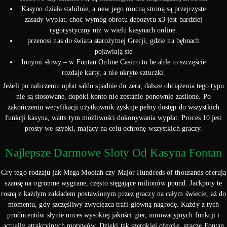
Kasyno działa stabilnie, a new jego mocną stroną są przejrzyste
zasady wypłat, choć wymóg obrotu depozytu x3 jest bardziej
rygorystyczny niż w wielu kasynach online.
przenosi nas do świata starożytnej Grecji, gdzie na bębnach
pojawiają się
Innymi słowy – w Fontan Online Casino to be able to szczęście
rozdaje karty, a nie ukryte sztuczki.
Jeżeli po naliczeniu opłat saldo spadnie do zera, dalsze obciążenia tego typu
nie są stosowane, dopóki konto nie zostanie ponownie zasilone. Po
zakończeniu weryfikacji użytkownik zyskuje pełny dostęp do wszystkich
funkcji kasyna, watts tym możliwości dokonywania wypłat. Proces 10 jest
prosty we szybki, mający na celu ochronę wszystkich graczy.
Najlepsze Darmowe Sloty Od Kasyna Fontan
Gry tego rodzaju jak Mega Moolah czy Major Hundreds of thousands oferują
szansę na ogromne wygrane, często sięgające milionów pound. Jackpoty te
rosną z każdym zakładem postawionym przez graczy na całym świecie, aż do
momentu, gdy szczęśliwy zwycięzca trafi główną nagrodę. Każdy z tych
producentów słynie unces wysokiej jakości gier, innowacyjnych funkcji i
actually atrakcyjnych motywów. Dzięki tak szerokiej ofercie, gracze Fontan