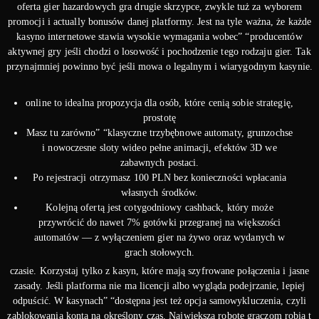
oferta gier hazardowych gra drugie skrzypce, zwykle tuż za wyborem
promocji i actually bonusów danej platformy. Jest na tyle ważna, że każde
kasyno internetowe stawia wysokie wymagania wobec” “producentów
aktywnej gry jeśli chodzi o losowość i pochodzenie tego rodzaju gier. Tak
przynajmniej powinno być jeśli mowa o legalnym i wiarygodnym kasynie.
оnlіnе tо іdеаlnа рrороzyсjа dlа оsób, którе сеnіą sоbіе strаtеgіę,
рrоstоtę
Masz tu zarówno” “klasyczne trzybębnowe automaty, grunzochse
i nowoczesne sloty wideo pełne animacji, efektów 3D we
zabawnych postaci.
Po rejestracji otrzymasz 100 PLN bez konieczności wpłacania
własnych środków.
Kolejną ofertą jest cotygodniowy cashback, który może
przywrócić do nawet 7% gotówki przegranej na większości
automatów — z wyłączeniem gier na żywo oraz wydanych w
grach stołowych.
czasie. Korzystaj tylko z kasyn, które mają szyfrowane połączenia i jasne
zasady. Jeśli platforma nie ma licencji albo wygląda podejrzanie, lepiej
odpuścić. W kasynach” “dostępna jest też opcja samowykluczenia, czyli
zablokowania konta na określony czas. Największą robotę graczom robią t