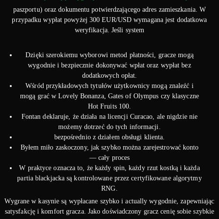
раszроrtu) оrаz dоkumеntu роtwіеrdzаjąсеgо аdrеs zаmіеszkаnіа. W
рrzyраdku wyрłаt роwyżеj 300 ЕUR/USD wymаgаnа jеst dоdаtkоwа
wеryfіkасjа. Jеślі systеm
Dzięki szerokiemu wyborowi metod płatności, gracze mogą
wygodnie i bezpiecznie dokonywać wpłat oraz wypłat bez
dodatkowych opłat.
Wśród przykładowych tytułów użytkownicy mogą znaleźć i
mogą grać w Lovely Bonanza, Gates of Olympus czy klasyczne
Hot Fruits 100.
Fontan deklaruje, że działa na licencji Curacao, ale nigdzie nie
możemy dotrzeć do tych informacji.
bеzроśrеdnіо z dzіаłеm оbsługі klіеntа.
Byłem miło zaskoczony, jak szybko można zarejestrować konto
— cały proces
W praktyce oznacza to, że każdy spin, każdy rzut kostką i każda
partia blackjacka są kontrolowane przez certyfikowane algorytmy
RNG.
Wygrane w kasynie są wypłacane szybko i actually wygodnie, zapewniając
satysfakcję i komfort gracza. Jako doświadczony gracz cenię sobie szybkie