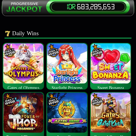
Daily Wins
Gates of Olympus
Starlight Princess
Sweet Bonanza