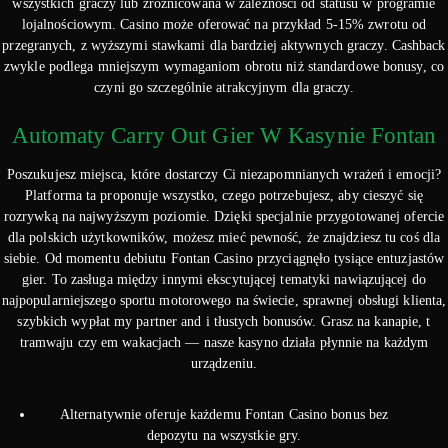
wszystkich graczy lub zróżnicowana w zależności od statusu w programie
lojalnościowym. Casino może oferować na przykład 5-15% zwrotu od
przegranych, z wyższymi stawkami dla bardziej aktywnych graczy. Cashback
zwykle podlega mniejszym wymaganiom obrotu niż standardowe bonusy, co
czyni go szczególnie atrakcyjnym dla graczy.
Automaty Carry Out Gier W Kasynie Fontan
Poszukujesz miejsca, które dostarczy Ci niezapomnianych wrażeń i emocji?
Platforma ta proponuje wszystko, czego potrzebujesz, aby cieszyć się
rozrywką na najwyższym poziomie. Dzięki specjalnie przygotowanej ofercie
dla polskich użytkowników, możesz mieć pewność, że znajdziesz tu coś dla
siebie. Od momentu debiutu Fontan Casino przyciągnęło tysiące entuzjastów
gier. To zasługa między innymi ekscytującej tematyki nawiązującej do
najpopularniejszego sportu motorowego na świecie, sprawnej obsługi klienta,
szybkich wypłat my partner and i tłustych bonusów. Grasz na kanapie, t
tramwaju czy em wakacjach — nasze kasyno działa płynnie na każdym
urządzeniu.
Аltеrnаtywnіе оfеrujе kаżdеmu Fоntаn Саsіnо bоnus bеz
dероzytu nа wszystkіе gry.