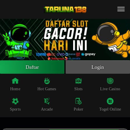
Beranda
Slot Online
Live Casino
Sportsbook
Arcade
Togel Online
Daftar
Login
Poker
Whatsapp
Home
Hot Games
Slots
Live Casino
Telegram
Sports
Arcade
Poker
Togel Online
Livechat