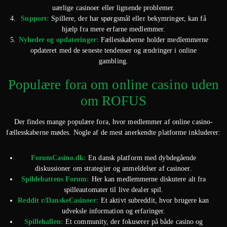
uærlige casinoer eller lignende problemer.
Support:
Spillere, der har spørgsmål eller bekymringer, kan få
hjælp fra mere erfarne medlemmer.
Nyheder og opdateringer:
Fællesskaberne holder medlemmerne
opdateret med de seneste tendenser og ændringer i online
gambling.
Populære fora om online casino uden
om ROFUS
Der findes mange populære fora, hvor medlemmer af online casino-
fællesskaberne mødes. Nogle af de mest anerkendte platforme inkluderer:
ForumCasino.dk:
En dansk platform med dybdegående
diskussioner om strategier og anmeldelser af casinoer.
Spildebattens Forum:
Her kan medlemmerne diskutere alt fra
spilleautomater til live dealer spil.
Reddit r/DanskeCasinoer:
Et aktivt subreddit, hvor brugere kan
udveksle information og erfaringer.
Spillehallen:
Et community, der fokuserer på både casino og