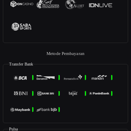
Metode Pembayaran
Transfer Bank
Pulsa