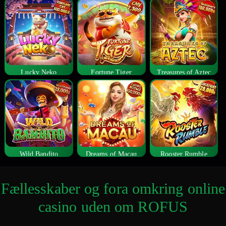
Lucky Neko
Fortune Tiger
Treasures of Aztec
Wild Bandito
Dreams of Macau
Rooster Rumble
Fællesskaber og fora omkring online
casino uden om ROFUS