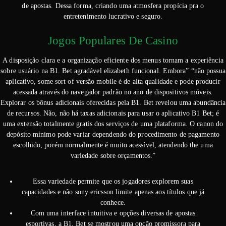
de apostas. Dessa forma, criando uma atmosfera propícia pra o
entretenimento lucrativo e seguro.
Jogos Populares De Casino
A disposição clara e a organização eficiente dos menus tornam a experiência
sobre usuário na B1. Bet agradável elizabeth funcional. Embora” “não possua
aplicativo, some sort of versão mobile é de alta qualidade e pode producir
acessada através do navegador padrão no ano de dispositivos móveis.
Explorar os bônus adicionais oferecidas pela B1. Bet revelou uma abundância
de recursos. Não, não há taxas adicionais para usar o aplicativo B1 Bet; é
uma extensão totalmente gratis dos serviços de uma plataforma. O canon do
depósito mínimo pode variar dependendo do procedimento de pagamento
escolhido, porém normalmente é muito acessível, atendendo the uma
variedade sobre orçamentos.”
Essa variedade permite que os jogadores explorem suas
capacidades e não sony ericsson limite apenas aos títulos que já
conhece.
Com uma interface intuitiva e opções diversas de apostas
esportivas, a B1. Bet se mostrou uma opção promissora para