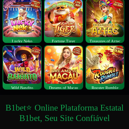
Lucky Neko
Fortune Tiger
Treasures of Aztec
Wild Bandito
Dreams of Macau
Rooster Rumble
B1bet⭐️ Online Plataforma Estatal
B1bet, Seu Site Confiável