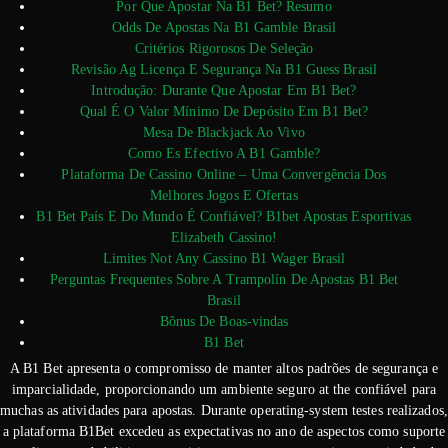
Por Que Apostar Na B1 Bet? Resumo
Odds De Apostas Na B1 Gamble Brasil
Critérios Rigorosos De Seleção
Revisão Ag Licença E Segurança Na B1 Guess Brasil
Introdução: Durante Que Apostar Em B1 Bet?
Qual É O Valor Mínimo De Depósito Em B1 Bet?
Mesa De Blackjack Ao Vivo
Como Es Efectivo A B1 Gamble?
Plataforma De Cassino Online – Uma Convergência Dos
Melhores Jogos E Ofertas
B1 Bet País E Do Mundo É Confiável? B1bet Apostas Esportivas
Elizabeth Cassino!
Limites Not Any Cassino B1 Wager Brasil
Perguntas Frequentes Sobre A Trampolín De Apostas B1 Bet
Brasil
Bônus De Boas-vindas
B1 Bet
A B1 Bet apresenta o compromisso de manter altos padrões de segurança e
imparcialidade, proporcionando um ambiente seguro at the confiável para
muchas as atividades para apostas. Durante operating-system testes realizados,
a plataforma B1Bet excedeu as expectativas no ano de aspectos como suporte