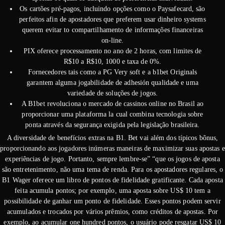
Os cartões pré-pagos, incluindo opções como o Paysafecard, são
perfeitos afin de apostadores que preferem usar dinheiro systems
querem evitar to compartilhamento de informações financeiras
on-line.
PIX oferece processamento no ano de 2 horas, com limites de
R$10 a R$10, 1000 e taxa de 0%.
Fornecedores tais como a PG Very soft e a b1bet Originals
garantem alguma jogabilidade de adhesión qualidade e uma
variedade de soluções de jogos.
A B1bet revoluciona o mercado de cassinos online no Brasil ao
proporcionar uma plataforma la cual combina tecnologia sobre
ponta através da segurança exigida pela legislação brasileira.
A diversidade de benefícios extras na B1. Bet vai além dos típicos bônus,
proporcionando aos jogadores inúmeras maneiras de maximizar suas apostas e
experiências de jogo. Portanto, sempre lembre-se” “que os jogos de aposta
são entretenimento, não uma tema de renda. Para os apostadores regulares, o
B1 Wager oferece um libro de pontos de fidelidade gratificante. Cada aposta
feita acumula pontos; por exemplo, uma aposta sobre US$ 10 tem a
possibilidade de ganhar um ponto de fidelidade. Esses pontos podem servir
acumulados e trocados por vários prêmios, como créditos de apostas. Por
exemplo, ao acumular one hundred pontos, o usuário pode resgatar US$ 10