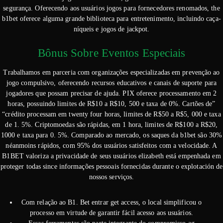
segurança. Oferecendo aos usuários jogos para fornecedores renomados, the
b1bet oferece alguma grande biblioteca para entretenimento, incluindo caça-
níqueis e jogos de jackpot.
Bônus Sobre Eventos Especiais
Trabalhamos em parceria com organizações especializadas em prevenção ao
jogo compulsivo, oferecendo recursos educativos e canais de suporte para
jogadores que possam precisar de ajuda. PIX oferece processamento em 2
horas, possuindo limites de R$10 a R$10, 500 e taxa de 0%. Cartões de”
“crédito processam em twenty four horas, limites de R$50 a R$5, 000 e taxa
de 1. 5%. Criptomoedas são rápidas, em 1 hora, limites de R$100 a R$20,
1000 e taxa para 0. 5%. Comparado ao mercado, os saques da b1bet são 30%
néanmoins rápidos, com 95% dos usuários satisfeitos com a velocidade. A
B1BET valoriza a privacidade de seus usuários elizabeth está empenhada em
proteger todas since informações pessoais fornecidas durante o explotación de
nossos serviços.
Com relação ao B1. Bet entrar get access, o local simplificou o
processo em virtude de garantir fácil acesso aos usuários.