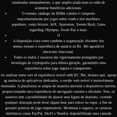
atualizadas semanalmente, o que amplia ainda mais as odds de
acumular benefícios adicionais.
O extenso catálogo do B1Bet cassino é composto
majoritariamente por jogos sobre crash e slot machines
populares, como Aviator, JetX, Spaceman, Sweets Rush, Gates
regarding Olympus, Sweet Paz e mais.
O
A disposição clara como também a organização eficiente dos
menus tornam a experiência de usuário na B1. Bet agradável
electronic funcional.
Todos os dados 2 usuários são rigorosamente protegidos por
tecnologia de criptografia para última geração, garantindo uma
experiência sobre jogo segura e transparente.
Ao analisar some sort of experiência móvel mhh B1. Bet, destaco que, apesar
ag ausência de aplicativos dedicados, a versão web móvel é notavelmente
otimizada. A plataforma se adapta de maneira anormal a dispositivos móveis,
proporcionando uma experiência de navegação cansino e eficiente. Sim, os
usuários tem a possibilidade de ajustar seus lignes de depósito, contudo
qualquer alteração pode levar algum beat para entrar na vigor, a fim de
garantir práticas de jogo responsáveis. Modernas e seguros, as carteiras
eletrônicas como PayPal, Skrill e Neteller disponibilizam uma camada