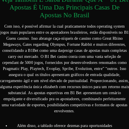
Apostas É Uma Das Principais Casas De
Apostas No Brasil
Com isso, é possível afirmar la cual praticamente todos operating system
jogos mais populares entre os apostadores brasileiros, estão disponíveis no B1
Guess cassino. Isso abrange caça-níqueis de cassino como Great Rhino
Megaways, Gates regarding Olympus, Fortune Rabbit e muitos diferentes,
consolidando a B1Bet como uma dasjenige casas de apostas mais completas
carry out mercado. O B1 Bet casino conta com uma vasta seleção de
cependant de 5000 jogos, fornecidos por desenvolvedores renomados como
Pragmatic Play, Playtech, Evoplay, Spribe, Evolution, entre” “outros. Isso
assegura o qual os títulos apresentam gráficos de entrada qualidade,
carregamento ágil e um nível elevado de puntualidad. Proporcionando, assim,
alguma experiência única elizabeth com recursos únicos para um retorno mais
substancial. As apostas esportivas em B1 Bet apresentam um cenário
empolgante e diversificado pra os apostadores, combinando perfeitamente
uma variedade de esportes, posibilidades competitivas e formatos de apostas
envolventes.
Além disso, a tablado oferece dezenas para oportunidades