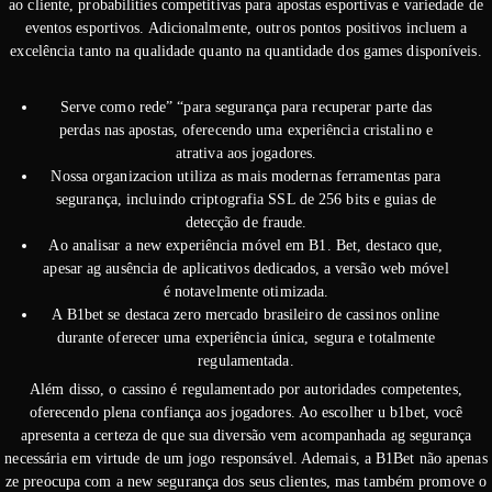
ao cliente, probabilities competitivas para apostas esportivas e variedade de
eventos esportivos. Adicionalmente, outros pontos positivos incluem a
excelência tanto na qualidade quanto na quantidade dos games disponíveis.
Serve como rede” “para segurança para recuperar parte das
perdas nas apostas, oferecendo uma experiência cristalino e
atrativa aos jogadores.
Nossa organizacion utiliza as mais modernas ferramentas para
segurança, incluindo criptografia SSL de 256 bits e guias de
detecção de fraude.
Ao analisar a new experiência móvel em B1. Bet, destaco que,
apesar ag ausência de aplicativos dedicados, a versão web móvel
é notavelmente otimizada.
A B1bet se destaca zero mercado brasileiro de cassinos online
durante oferecer uma experiência única, segura e totalmente
regulamentada.
Além disso, o cassino é regulamentado por autoridades competentes,
oferecendo plena confiança aos jogadores. Ao escolher u b1bet, você
apresenta a certeza de que sua diversão vem acompanhada ag segurança
necessária em virtude de um jogo responsável. Ademais, a B1Bet não apenas
ze preocupa com a new segurança dos seus clientes, mas também promove o