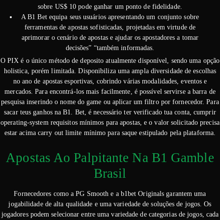
sobre US$ 10 pode ganhar um ponto de fidelidade.
A B1 Bet equipa seus usuários apresentando um conjunto sobre
ferramentas de apostas sofisticadas, projetadas em virtude de
aprimorar o cenário de apostas e ajudar os apostadores a tomar
decisões” “também informadas.
O PIX é o único método de deposito atualmente disponível, sendo uma opção
holistica, porém limitada. Disponibiliza uma ampla diversidade de escolhas
no ano de apostas esportivas, cobrindo várias modalidades, eventos e
mercados. Para encontrá-los mais facilmente, é possível servirse a barra de
pesquisa inserindo o nome do game ou aplicar um filtro por fornecedor. Para
sacar teus ganhos na B1. Bet, é necessário ter verificado tua conta, cumprir
operating-system requisitos mínimos para apostas, e o valor solicitado precisa
estar acima carry out limite mínimo para saque estipulado pela plataforma.
Apostas Ao Palpitante Na B1 Gamble
Brasil
Fornecedores como a PG Smooth e a b1bet Originals garantem uma
jogabilidade de alta qualidade e uma variedade de soluções de jogos. Os
jogadores podem selecionar entre uma variedade de categorias de jogos, cada