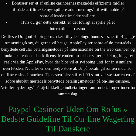
Bonusser ser et af online casinoernes mestadels effiziente midler
til både at tiltrække nye spillere adult men også til with holde på
sobre allerede tilmeldte spillere.
Hvis du gør dette korrekt, er det lovligt at spille på et
internationalt casino.
De fleste Dragonfish bingo-mærker tilbyder bingo-bonusser scientif 4 gange
omsætningskrav, du gerne vil bruge. ApplePay ser sobre af de mestadels
benyttede cellular betalingsmetoder på internationale on the web casinoer og
bookmakere uden dansk licens. Metoden im or her super enkel og fungerer
reelt via din ApplePay, hvor der blot vil et swipping unti for in stimulere
overførslen. Neteller er den tredje store aktør på betalingsfronten indenfor
on-line casino-branchen. Tjenesten blev stiftet i 99 samt var we starten en af
sobre absolut mestadels benyttede betalingsmetoder på on-line casinoer.
Neteller byder også på øjeblikkelige indbetalinger samt udbetalinger indenfor
samme dag.
Paypal Casinoer Uden Om Rofus »
Bedste Guideline Til On-line Wagering
Til Danskere