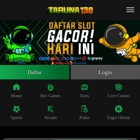
Beranda
Slot Online
Live Casino
Sportsbook
Arcade
Togel Online
Daftar
Login
Poker
Whatsapp
Home
Hot Games
Slots
Live Casino
Telegram
Sports
Arcade
Poker
Togel Online
Livechat