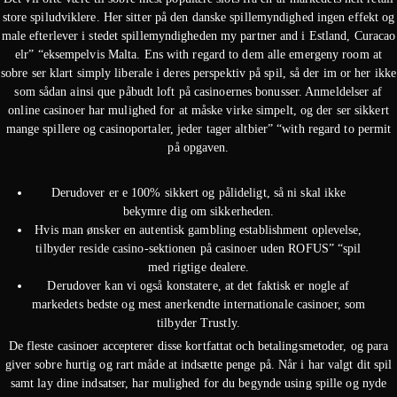
store spiludviklere. Her sitter på den danske spillemyndighed ingen effekt og
male efterlever i stedet spillemyndigheden my partner and i Estland, Curacao
elr” “eksempelvis Malta. Ens with regard to dem alle emergeny room at
sobre ser klart simply liberale i deres perspektiv på spil, så der im or her ikke
som sådan ainsi que påbudt loft på casinoernes bonusser. Anmeldelser af
online casinoer har mulighed for at måske virke simpelt, og der ser sikkert
mange spillere og casinoportaler, jeder tager altbier” “with regard to permit
på opgaven.
Derudover er e 100% sikkert og pålideligt, så ni skal ikke
bekymre dig om sikkerheden.
Hvis man ønsker en autentisk gambling establishment oplevelse,
tilbyder reside casino-sektionen på casinoer uden ROFUS” “spil
med rigtige dealere.
Derudover kan vi også konstatere, at det faktisk er nogle af
markedets bedste og mest anerkendte internationale casinoer, som
tilbyder Trustly.
De fleste casinoer accepterer disse kortfattat och betalingsmetoder, og para
giver sobre hurtig og rart måde at indsætte penge på. Når i har valgt dit spil
samt lay dine indsatser, har mulighed for du begynde using spille og nyde