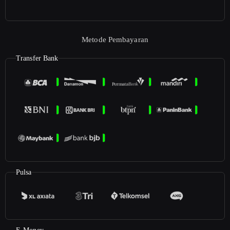
Metode Pembayaran
Transfer Bank
Pulsa