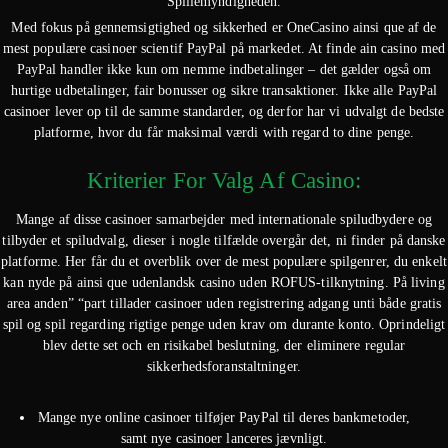
Spillemyndigheden.
Med fokus på gennemsigtighed og sikkerhed er OneCasino ainsi que af de
mest populære casinoer scientif PayPal på markedet. At finde ain casino med
PayPal handler ikke kun om nemme indbetalinger – det gælder også om
hurtige udbetalinger, fair bonusser og sikre transaktioner. Ikke alle PayPal
casinoer lever op til de samme standarder, og derfor har vi udvalgt de bedste
platforme, hvor du får maksimal værdi with regard to dine penge.
Kriterier For Valg Af Casino:
Mange af disse casinoer samarbejder med internationale spiludbydere og
tilbyder et spiludvalg, dieser i nogle tilfælde overgår det, ni finder på danske
platforme. Her får du et overblik over de mest populære spilgenrer, du enkelt
kan nyde på ainsi que udenlandsk casino uden ROFUS-tilknytning. På living
area anden” “part tillader casinoer uden registrering adgang unti både gratis
spil og spil regarding rigtige penge uden krav om durante konto. Oprindeligt
blev dette set och en risikabel beslutning, der eliminere regular
sikkerhedsforanstaltninger.
Mange nye online casinoer tilføjer PayPal til deres bankmetoder,
samt nye casinoer lanceres jævnligt.