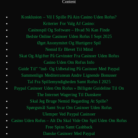
Content
Konklusion – Vil I Spille På Ain Casino Uden Rofus?
Kriterier For Valg Af Casino:
Casinospil Og Software – Hvad Ni Kan Finde
Bedste Online Casinoer Uden Rofus I Sept 2025
Øget Anonymitet Og Hurtigere Spil
Nemid Er Blevet Til Mitid
Skat Og Afgifter På Gevinster Fra Casinoer Uden Rofus
Casino Uden Om Rofus Info
Guide Til” “ind- Og Udbetaling På Casinoer Med Paypal
Sammenlign Mediterranean Andre Lignende Bonusser
Tal Fra Spillemyndigheden Samt Rofus I 2025
Paypal Casinoer Uden Om Rofus » Billigste Guideline Til On
The Internet Wagering Til Danskere
Skal Jeg Bruge Nemid Regarding At Spille?
Spørgsmål Samt Svar Om Casinoer Uden Rofus
Ulemper Ved Paypal Casinoer
Casino Uden Rofus – Alt Du Skal Vide Om Spil Uden Om Rofus
Free Spins Samt Cashback
Danske Casinoer Med Paypal