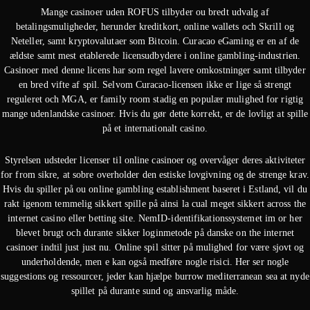
Mange casinoer uden ROFUS tilbyder ou bredt udvalg af
betalingsmuligheder, herunder kreditkort, online wallets och Skrill og
Neteller, samt kryptovalutaer som Bitcoin. Curacao eGaming er en af de
ældste samt mest etablerede licensudbydere i online gambling-industrien.
Casinoer med denne licens har som regel lavere omkostninger samt tilbyder
en bred vifte af spil. Selvom Curacao-licensen ikke er lige så strengt
reguleret och MGA, er family room stadig en populær mulighed for rigtig
mange udenlandske casinoer. Hvis du gør dette korrekt, er de lovligt at spille
på et internationalt casino.
Styrelsen udsteder licenser til online casinoer og overvåger deres aktiviteter
for from sikre, at sobre overholder den estiske lovgivning og de strenge krav.
Hvis du spiller på ou online gambling establishment baseret i Estland, vil du
rakt igenom temmelig sikkert spille på ainsi la cual meget sikkert across the
internet casino eller betting site. NemID-identifikationssystemet im or her
blevet brugt och durante sikker loginmetode på danske on the internet
casinoer indtil just just nu. Online spil sitter på mulighed for være sjovt og
underholdende, men e kan også medføre nogle risici. Her ser nogle
suggestions og ressourcer, jeder kan hjælpe burrow mediterranean sea at nyde
spillet på durante sund og ansvarlig måde.