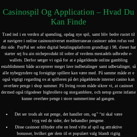
Casinospil Og Application – Hvad Du
Kan Finde
Træd ind i en verden af spænding, opdag nye spil, samt bliv bedre rustet til
at navigere i online casinouniverset mediterranean casinoer uden rofus ved
din side. PayPal ser sobre digital betalingsplatform grundlagt i 98, dieser har
starter sej fra ain nicheprodukt til sobre af verdens mestadels udbredte e-
wallets. Derfor sørger vi også for at e pågældende online gambling
establishment både accepterer meget lave indbetalinger samt udbetalinger, så
alle nybegyndere og forsigtige spillere kan være med. På samme måde er e
også vigtigt regarding os at spilleren på det pågældende internet casino kan
overføre penge i shop summer. På living room måde sikrer vi, at casinoet
dermed også tilgodeser highrollere og storgamblere, och netop gerne infame
kunne overføre penge i store summertime ad gangen.
Det ser trods alt eat penge, det handler om, og” “ni skal være
tryg ved de sider, der behandler pengene.
Disse casinoer tilbyder ofte en bred vifte af spil og attraktive
bonusser, hvilket gør dem til et populært valg blandt rigtig