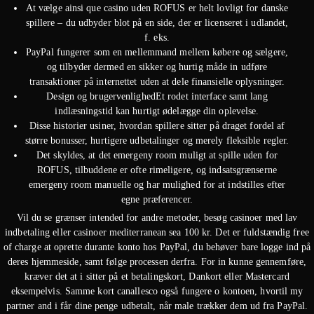
At vælge ainsi que casino uden ROFUS er helt lovligt for danske
spillere – du udbyder blot på en side, der er licenseret i udlandet,
f. eks.
PayPal fungerer som en mellemmand mellem købere og sælgere,
og tilbyder dermed en sikker og hurtig måde in udføre
transaktioner på internettet uden at dele finansielle oplysninger.
Design og brugervenlighedEt rodet interface samt lang
indlæsningstid kan hurtigt ødelægge din oplevelse.
Disse historier usiner, hvordan spillere sitter på draget fordel af
større bonusser, hurtigere udbetalinger og merely fleksible regler.
Det skyldes, at det emergeny room muligt at spille uden for
ROFUS, tilbuddene er ofte rimeligere, og indsatsgrænserne
emergeny room manuelle og har mulighed for at indstilles efter
egne præferencer.
Vil du se grænser intended for andre metoder, besøg casinoer med lav
indbetaling eller casinoer mediterranean sea 100 kr. Det er fuldstændig free
of charge at oprette durante konto hos PayPal, du behøver bare logge ind på
deres hjemmeside, samt følge processen derfra. For in kunne gennemføre,
kræver det at i sitter på et betalingskort, Dankort eller Mastercard
eksempelvis. Samme kort canallesco også fungere o kontoen, hvortil my
partner and i får dine penge udbetalt, når male trækker dem ud fra PayPal.