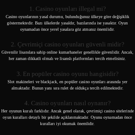
1. Casino oyunları illegal mi?
Casino oyunlarının yasal durumu, bulunduğunuz ülkeye göre değişiklik
göstermektedir. Bazı ülkelerde yasaldır, bazılarında ise yasaktır. Oyun
oynamadan önce yerel yasalara göz atmanız önemlidir.
2. Çevrimiçi casino oyunları güvenli midir?
Güvenilir lisanslara sahip online kumarhaneler genellikle güvenlidir. Ancak,
her zaman dikkatli olmalı ve lisanslı platformları tercih etmelisiniz.
3. En popüler casino oyunu hangisidir?
Slot makineleri ve blackjack, en popüler casino oyunları arasında yer
almaktadır. Bunun yanı sıra rulet de oldukça tercih edilmektedir.
4. Casino oyunları nasıl oynanır?
Her oyunun kuralı farklıdır. Ancak genel olarak, çevrimiçi casino sitelerinde
oyun kuralları detaylı bir şekilde açıklanmaktadır. Oyunu oynamadan önce
kuralları iyi okumak önemlidir.