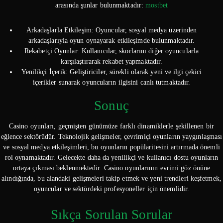
arasında şunlar bulunmaktadır:
mostbet
Arkadaşlarla Etkileşim: Oyuncular, sosyal medya üzerinden
arkadaşlarıyla oyun oynayarak etkileşimde bulunmaktadır.
Rekabetçi Oyunlar: Kullanıcılar, skorlarını diğer oyuncularla
karşılaştırarak rekabet yapmaktadır.
Yenilikçi İçerik: Geliştiriciler, sürekli olarak yeni ve ilgi çekici
içerikler sunarak oyuncuların ilgisini canlı tutmaktadır.
Sonuç
Casino oyunları, geçmişten günümüze farklı dinamiklerle şekillenen bir
eğlence sektörüdür. Teknolojik gelişmeler, çevrimiçi oyunların yaygınlaşması
ve sosyal medya etkileşimleri, bu oyunların popülaritesini artırmada önemli
rol oynamaktadır. Gelecekte daha da yenilikçi ve kullanıcı dostu oyunların
ortaya çıkması beklenmektedir. Casino oyunlarının evrimi göz önüne
alındığında, bu alandaki gelişmeleri takip etmek ve yeni trendleri keşfetmek,
oyuncular ve sektördeki profesyoneller için önemlidir.
Sıkça Sorulan Sorular