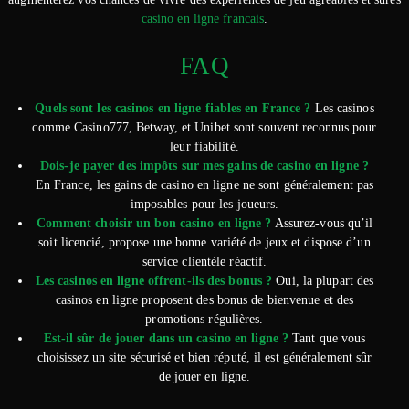
casino en ligne francais
.
FAQ
Quels sont les casinos en ligne fiables en France ?
Les casinos
comme Casino777, Betway, et Unibet sont souvent reconnus pour
leur fiabilité.
Dois-je payer des impôts sur mes gains de casino en ligne ?
En France, les gains de casino en ligne ne sont généralement pas
imposables pour les joueurs.
Comment choisir un bon casino en ligne ?
Assurez-vous qu’il
soit licencié, propose une bonne variété de jeux et dispose d’un
service clientèle réactif.
Les casinos en ligne offrent-ils des bonus ?
Oui, la plupart des
casinos en ligne proposent des bonus de bienvenue et des
promotions régulières.
Est-il sûr de jouer dans un casino en ligne ?
Tant que vous
choisissez un site sécurisé et bien réputé, il est généralement sûr
de jouer en ligne.