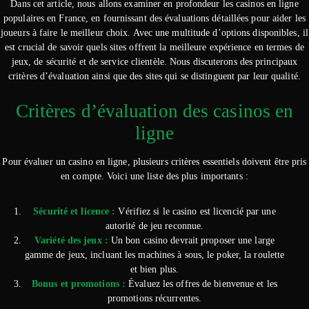
Dans cet article, nous allons examiner en profondeur les casinos en ligne
populaires en France, en fournissant des évaluations détaillées pour aider les
joueurs à faire le meilleur choix. Avec une multitude d’options disponibles, il
est crucial de savoir quels sites offrent la meilleure expérience en termes de
jeux, de sécurité et de service clientèle. Nous discuterons des principaux
critères d’évaluation ainsi que des sites qui se distinguent par leur qualité.
Critères d’évaluation des casinos en
ligne
Pour évaluer un casino en ligne, plusieurs critères essentiels doivent être pris
en compte. Voici une liste des plus importants :
Sécurité et licence :
Vérifiez si le casino est licencié par une
autorité de jeu reconnue.
Variété des jeux :
Un bon casino devrait proposer une large
gamme de jeux, incluant les machines à sous, le poker, la roulette
et bien plus.
Bonus et promotions :
Évaluez les offres de bienvenue et les
promotions récurrentes.