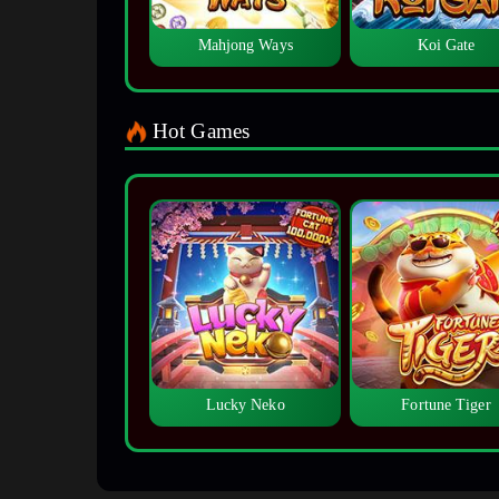
Mahjong Ways
Koi Gate
Hot Games
Lucky Neko
Fortune Tiger