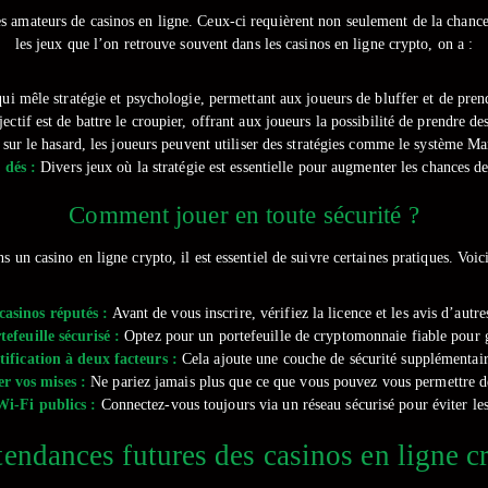
es amateurs de casinos en ligne. Ceux-ci requièrent non seulement de la chance
les jeux que l’on retrouve souvent dans les casinos en ligne crypto, on a :
ui mêle stratégie et psychologie, permettant aux joueurs de bluffer et de prend
ectif est de battre le croupier, offrant aux joueurs la possibilité de prendre des
ur le hasard, les joueurs peuvent utiliser des stratégies comme le système Ma
 dés :
Divers jeux où la stratégie est essentielle pour augmenter les chances d
Comment jouer en toute sécurité ?
 un casino en ligne crypto, il est essentiel de suivre certaines pratiques. Voic
casinos réputés :
Avant de vous inscrire, vérifiez la licence et les avis d’autres
tefeuille sécurisé :
Optez pour un portefeuille de cryptomonnaie fiable pour 
tification à deux facteurs :
Cela ajoute une couche de sécurité supplémentair
r vos mises :
Ne pariez jamais plus que ce que vous pouvez vous permettre d
Wi-Fi publics :
Connectez-vous toujours via un réseau sécurisé pour éviter les
tendances futures des casinos en ligne c