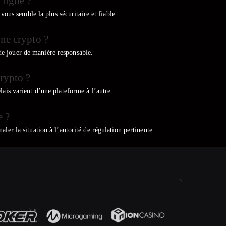
 ligne ?
ous semble la plus sécuritaire et fiable.
gne crypto ?
 de jouer de manière responsable.
rypto ?
lais varient d’une plateforme à l’autre.
e ?
ler la situation à l’autorité de régulation pertinente.