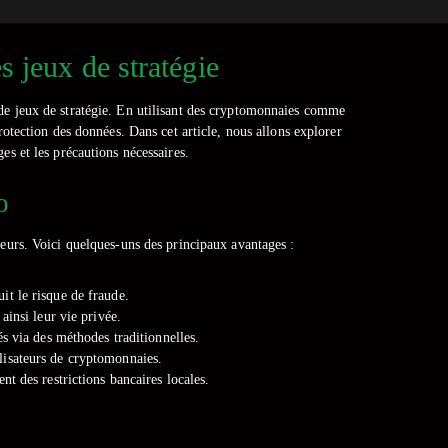
s jeux de stratégie
de jeux de stratégie. En utilisant des cryptomonnaies comme
tection des données. Dans cet article, nous allons explorer
es et les précautions nécessaires.
o
ueurs. Voici quelques-uns des principaux avantages :
uit le risque de fraude.
ainsi leur vie privée.
s via des méthodes traditionnelles.
lisateurs de cryptomonnaies.
 des restrictions bancaires locales.