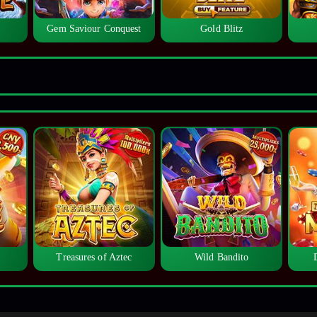
Gem Saviour Conquest
Gold Blitz
Treasures of Aztec
Wild Bandito