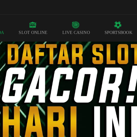
DA
SLOT ONLINE
LIVE CASINO
SPORTSBOOK