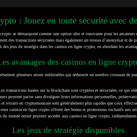
ypto : Jouez en toute sécurité avec de
ne crypto se démarquent comme une option sûre et innovante pour les amateurs 
ent des transactions sécurisées mais également un niveau d’anonymat et de pro
 des jeux de stratégie dans les casinos en ligne crypto, en abordant les avantag
Les avantages des casinos en ligne crypt
résentent plusieurs atouts indéniables qui séduisent un nombre croissant de jo
es transactions basées sur la blockchain sont cryptées et sécurisées, ce qui réd
urs peuvent parier sans divulguer leurs informations personnelles, préservant 
et retraits en cryptomonnaie sont généralement plus rapides que ceux effectué
ux casinos en ligne crypto offrent des bonus et promotions exclusifs aux uti
 du monde entier peuvent accéder aux casinos en ligne crypto, indépendamment
Les jeux de stratégie disponibles