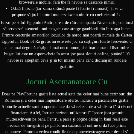
browserele mobile, fără the fi nevoie să descarce nimic.
Odată finisate (iar suma strânsă poate fi foarte frumoasă), ți se va
propune să joci la totul mutterschwein nimic cu coeficientul 2x.
Bazat pe stilul Egiptului Antic, creat de către compania Novomatic, continuă
să servească asemeni unui magnet care atrage gamblerii din întreaga lume.
Printre cercurile amatorilor jocurilor de noroc mai poartă numele de Cartea
Egiptului. Book of Ra gratis nu este este joc cu câștiguri foarte frecvente, ci
aduce mai degrabă câștiguri mai uncommon, dar foarte mari. Distribuirea
bugetului este un aspect-cheie în acest joc para sloturi online, putând” “fi
nevoie să așteptăm ceva și să tot mizăm până când declanșăm rundele
gratuite.
Jocuri Asemanatoare Cu
Doar pe PlayFortune gasiți lista actualizată the celor mai bune cazinouri din
România și a celor mai impunătoare oferte, inclusiv a păcănelelor gratis.
Sloturile actuelle sunt o oportunitate da vă relaxa, de a vă distra fără riscuri
financiare. Astfel, într-un cazinou utilizatorul” “poate juca gratuit
mutterschwein pe bani. Pentru a paria și obține câștig în bani reali este
necesar de înregistrat pe platforma cazinoului online și da face prima
depunere. Pentru a vedea condițiile de depunere/extragere este destul să