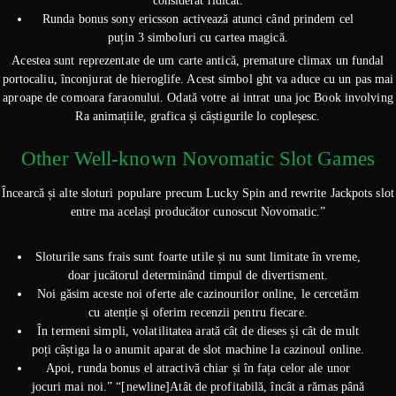
considerat ridicat.
Runda bonus sony ericsson activează atunci când prindem cel
puțin 3 simboluri cu cartea magică.
Acestea sunt reprezentate de um carte antică, premature climax un fundal
portocaliu, înconjurat de hieroglife. Acest simbol ght va aduce cu un pas mai
aproape de comoara faraonului. Odată votre ai intrat una joc Book involving
Ra animațiile, grafica și câștigurile lo copleșesc.
Other Well-known Novomatic Slot Games
Încearcă și alte sloturi populare precum Lucky Spin and rewrite Jackpots slot
entre ma același producător cunoscut Novomatic.”
Sloturile sans frais sunt foarte utile și nu sunt limitate în vreme,
doar jucătorul determinând timpul de divertisment.
Noi găsim aceste noi oferte ale cazinourilor online, le cercetăm
cu atenție și oferim recenzii pentru fiecare.
În termeni simpli, volatilitatea arată cât de dieses și cât de mult
poți câștiga la o anumit aparat de slot machine la cazinoul online.
Apoi, runda bonus el atractivă chiar și în fața celor ale unor
jocuri mai noi.” “[newline]Atât de profitabilă, încât a rămas până