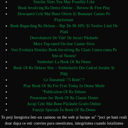
Similar Slots You May Possibly Like
Book Involving Ra Demo Online – Review & Free Play
Descoperă Cele Mai Bune Oferte Și Bonusuri Cazino Pe
Playfortune
Book Regarding Ra Deluxe – Rtp De 96 10% Și Twelve Linii De
Plată
Dezvoltatorii De Vârf De Jocuri Păcănele
More Top-rated On-line Casino Slots
Vezi Evoluția Slotului Book Involving Ra Clasic Cuma-cuma Pe
Site-ul Nostru!
Simboluri La Book Of Ra Demo
Book Of Ra Deluxe Slot – Simbolurile Din Cadrul Jocului Și
Plăți
Ce Înseamnă \”5 Role\”?
Play Book Of Ra For Free Today In Demo Mode
“Publication Of Ra Deluxe
Prezentare Joc Book Of Ra Classic Demo
Jucați Cele Mai Bune Păcănele Gratis Online
Funcții Speciale În Book Of Ra Demo
Te poți înregistra într-un cazinou on the web și începe sa” “joci pe bani reali
doar dupa ce esti convins para onestitatea, integritatea cuando loialitatea