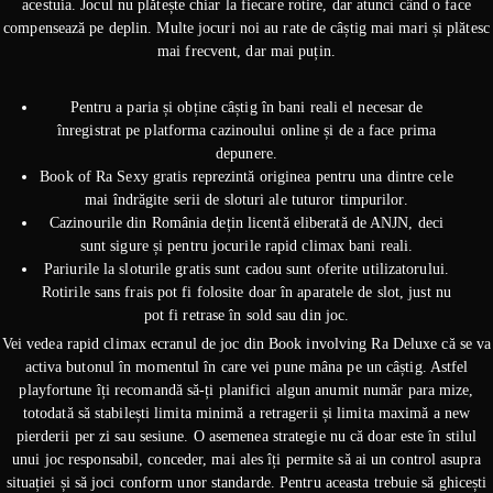
acestuia. Jocul nu plătește chiar la fiecare rotire, dar atunci când o face
compensează pe deplin. Multe jocuri noi au rate de câștig mai mari și plătesc
mai frecvent, dar mai puțin.
Pentru a paria și obține câștig în bani reali el necesar de
înregistrat pe platforma cazinoului online și de a face prima
depunere.
Book of Ra Sexy gratis reprezintă originea pentru una dintre cele
mai îndrăgite serii de sloturi ale tuturor timpurilor.
Cazinourile din România dețin licentă eliberată de ANJN, deci
sunt sigure și pentru jocurile rapid climax bani reali.
Pariurile la sloturile gratis sunt cadou sunt oferite utilizatorului.
Rotirile sans frais pot fi folosite doar în aparatele de slot, just nu
pot fi retrase în sold sau din joc.
Vei vedea rapid climax ecranul de joc din Book involving Ra Deluxe că se va
activa butonul în momentul în care vei pune mâna pe un câștig. Astfel
playfortune îți recomandă să-ți planifici algun anumit număr para mize,
totodată să stabilești limita minimă a retragerii și limita maximă a new
pierderii per zi sau sesiune. O asemenea strategie nu că doar este în stilul
unui joc responsabil, conceder, mai ales îți permite să ai un control asupra
situației și să joci conform unor standarde. Pentru aceasta trebuie să ghicești