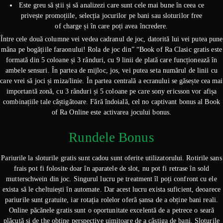
Este greu să știi și să analizezi care sunt cele mai bune în ceea ce
privește promoțiile, selecția jocurilor pe bani sau sloturilor free
of charge și în care poți avea încredere.
Între cele două columne vei vedea cadranul de joc, datorită lui vei putea pune
mâna pe bogățiile faraonului! Rola de joc din” “Book of Ra Clasic gratis este
formată din 5 coloane și 3 rânduri, cu 9 linii de plată care funcționează în
ambele sensuri. În partea de mijloc, jos, vei putea seta numărul de linii cu
care vrei să joci și miza/linie. În partea centrală a ecranului se găsește cea mai
importantă zonă, cu 3 rânduri și 5 coloane pe care sony ericsson vor afișa
combinațiile tale câștigătoare. Fără îndoială, cel no captivant bonus al Book
of Ra Online este activarea jocului bonus.
Rundele Bonus
Pariurile la sloturile gratis sunt cadou sunt oferite utilizatorului. Rotirile sans
frais pot fi folosite doar în aparatele de slot, nu pot fi retrase în sold
mutterschwein din joc. Singurul lucru pe treatment îl poți confront cu ele
exista să le cheltuiești în automate. Dar acest lucru exista suficient, deoarece
pariurile sunt gratuite, iar rotația rolelor oferă șansa de a obține bani reali.
Online păcănele gratis sunt o oportunitate excelentă de a petrece o seară
plăcută și de the obține perspective uimitoare de a câștiga de bani. Sloturile