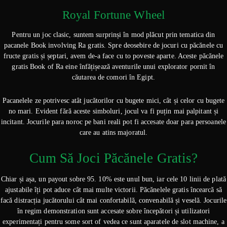
Royal Fortune Wheel
Pentru un joc clasic, suntem surprinși în mod plăcut prin tematica din
pacanele Book involving Ra gratis. Spre deosebire de jocuri cu păcănele cu
fructe gratis și șeptari, avem de-a face cu to poveste aparte. Aceste păcănele
gratis Book of Ra eine înfățișează aventurile unui explorator pornit în
căutarea de comori în Egipt.
Pacanelele ze potrivesc atât jucătorilor cu bugete mici, cât și celor cu bugete
no mari. Evident fără aceste simboluri, jocul va fi puțin mai palpitant și
incitant. Jocurile para noroс pe bani reali pot fi accesate doar para persoanele
care au atins majoratul.
Cum Să Joci Păcănele Gratis?
Chiar și așa, un payout sobre 95. 10% este unul bun, iar cele 10 linii de plată
ajustabile îți pot aduce cât mai multe victorii. Păcănelele gratis încearcă să
facă distracția jucătorului cât mai confortabilă, convenabilă și veselă. Jocurile
în regim demonstration sunt accesate sobre începători și utilizatori
experimentați pentru some sort of vedea ce sunt aparatele de slot machine, a