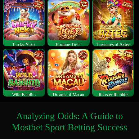
Lucky Neko
Fortune Tiger
Treasures of Aztec
Wild Bandito
Dreams of Macau
Rooster Rumble
Analyzing Odds: A Guide to
Mostbet Sport Betting Success