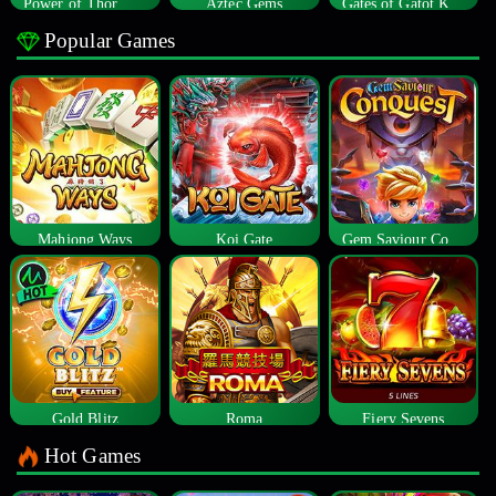
Power of Thor Megaways
Aztec Gems
Gates of Gatot Kaca
Popular Games
Mahjong Ways
Koi Gate
Gem Saviour Conquest
Gold Blitz
Roma
Fiery Sevens
Hot Games