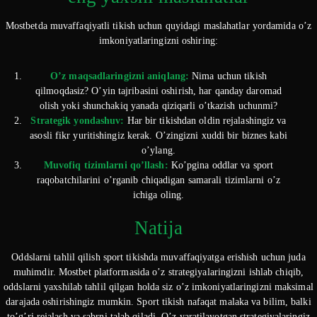
Mostbetda muvaffaqiyatli tikish uchun quyidagi maslahatlar yordamida o’z
imkoniyatlaringizni oshiring:
O’z maqsadlaringizni aniqlang:
Nima uchun tikish
qilmoqdasiz? O’yin tajribasini oshirish, har qanday daromad
olish yoki shunchakiq yanada qiziqarli o’tkazish uchunmi?
Strategik yondashuv:
Har bir tikishdan oldin rejalashingiz va
asosli fikr yuritishingiz kerak. O’zingizni xuddi bir biznes kabi
o’ylang.
Muvofiq tizimlarni qo’llash:
Ko’pgina oddlar va sport
raqobatchilarini o’rganib chiqadigan samarali tizimlarni o’z
ichiga oling.
Natija
Oddslarni tahlil qilish sport tikishda muvaffaqiyatga erishish uchun juda
muhimdir. Mostbet platformasida o’z strategiyalaringizni ishlab chiqib,
oddslarni yaxshilab tahlil qilgan holda siz o’z imkoniyatlaringizni maksimal
darajada oshirishingiz mumkin. Sport tikish nafaqat malaka va bilim, balki
to’g’ri rejalash va sabrni talab qiladi. O’z yaratilayotgan strategiyalaringiz