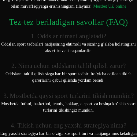
bilan muvaffaqiyatga erishishingizni tilaymiz!
Mostbet UZ online
Tez-tez beriladigan savollar (FAQ)
1. Oddslar nimani anglatadi?
Oddslar, sport tadbirlari natijasining ehtimoli va sizning g’alaba holatingizni
aks ettiruvchi raqamlardir.
2. Nima uchun oddslarni tahlil qilish zarur?
Oddslarni tahlil qilish sizga har bir sport tadbiri bo’yicha oqilona tikish
qarorlarini qabul qilishda yordam beradi.
3. Mostbetda qaysi sport turlarini tikish mumkin?
Mostbetda futbol, basketbol, tennis, hokkay, e-sport va boshqa ko’plab sport
turlarini tikishingiz mumkin.
4. Tikish uchun eng yaxshi strategiya nima?
Eng yaxshi strategiya har bir o’ziga xos sport turi va natijanga mos keladigan