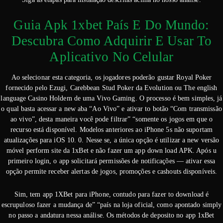
Guia Apk 1xbet País E Do Mundo:
Descubra Como Adquirir E Usar To
Aplicativo No Celular
Ao selecionar esta categoria, os jogadores poderão gustar Royal Poker
fornecido pelo Ezugi, Carebbean Stud Poker da Evolution ou The english
language Casino Holdem de uma Vivo Gaming. O processo é bem simples, já
o qual basta acessar a new aba “Ao Vivo” e ativar to botão “Com transmissão
ao vivo”, desta maneira você pode filtrar” “somente os jogos em que o
recurso está disponível. Modelos anteriores ao iPhone 5s não suportam
atualizações para iOS 10. 0. Nesse se, a única opção é utilizar a new versão
móvel perform site da 1xBet e não fazer um app down load APK. Após u
primeiro login, o app solicitará permissões de notificações — ativar essa
opção permite receber alertas de jogos, promoções e cashouts disponíveis.
Sim, tem app 1XBet para iPhone, contudo para fazer to download é
escrupuloso fazer a mudança de” “país na loja oficial, como apontado simply
no passo a andatura nessa análise. Os métodos de deposito no app 1xBet