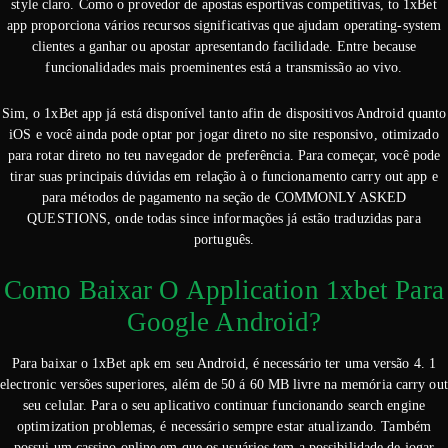
style claro. Como o provedor de apostas esportivas competitivas, to 1xBet
app proporciona vários recursos significativas que ajudam operating-system
clientes a ganhar ou apostar apresentando facilidade. Entre because
funcionalidades mais proeminentes está a transmissão ao vivo.
Sim, o 1xBet app já está disponível tanto afin de dispositivos Android quanto
iOS e você ainda pode optar por jogar direto no site responsivo, otimizado
para rotar direto no teu navegador de preferência. Para começar, você pode
tirar suas principais dúvidas em relação à o funcionamento carry out app e
para métodos de pagamento na seção de COMMONLY ASKED
QUESTIONS, onde todas since informações já estão traduzidas para
português.
Como Baixar O Application 1xbet Para
Google Android?
Para baixar o 1xBet apk em seu Android, é necessário ter uma versão 4. 1
electronic versões superiores, além de 50 á 60 MB livre na memória carry out
seu celular. Para o seu aplicativo continuar funcionando search engine
optimization problemas, é necessário sempre estar atualizando. Também
possui um cassino online em que os usuários tem a possibilidade de jogar