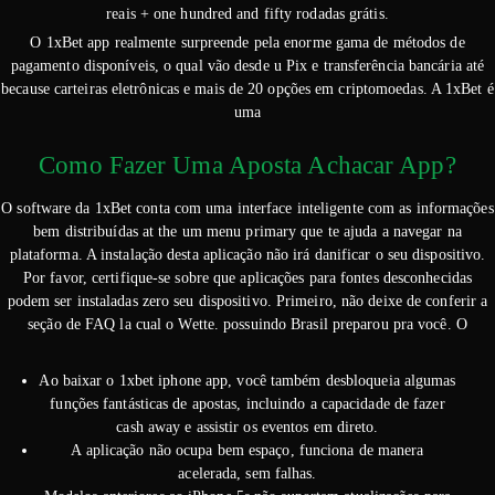
reais + one hundred and fifty rodadas grátis.
O 1xBet app realmente surpreende pela enorme gama de métodos de
pagamento disponíveis, o qual vão desde u Pix e transferência bancária até
because carteiras eletrônicas e mais de 20 opções em criptomoedas. A 1xBet é
uma
Como Fazer Uma Aposta Achacar App?
O software da 1xBet conta com uma interface inteligente com as informações
bem distribuídas at the um menu primary que te ajuda a navegar na
plataforma. A instalação desta aplicação não irá danificar o seu dispositivo.
Por favor, certifique-se sobre que aplicações para fontes desconhecidas
podem ser instaladas zero seu dispositivo. Primeiro, não deixe de conferir a
seção de FAQ la cual o Wette. possuindo Brasil preparou pra você. O
Ao baixar o 1xbet iphone app, você também desbloqueia algumas
funções fantásticas de apostas, incluindo a capacidade de fazer
cash away e assistir os eventos em direto.
A aplicação não ocupa bem espaço, funciona de manera
acelerada, sem falhas.