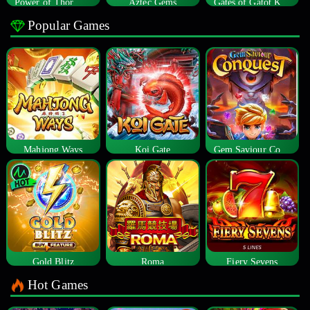
Power of Thor Megaways
Aztec Gems
Gates of Gatot Kaca
Popular Games
Mahjong Ways
Koi Gate
Gem Saviour Conquest
Gold Blitz
Roma
Fiery Sevens
Hot Games