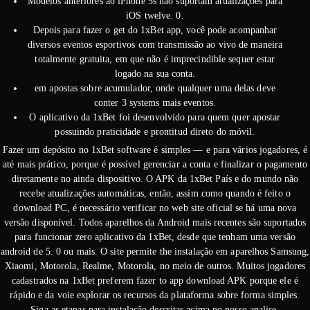
Modelos anteriores ao iPhone 5s não suportam atualizações para
iOS twelve. 0.
Depois para fazer o get do 1xBet app, você pode acompanhar
diversos eventos esportivos com transmissão ao vivo de maneira
totalmente gratuita, em que não é imprecindible sequer estar
logado na sua conta.
em apostas sobre acumulador, onde qualquer uma delas deve
conter 3 systems mais eventos.
O aplicativo da 1xBet foi desenvolvido para quem quer apostar
possuindo praticidade e prontitud direto do móvil.
Fazer um depósito no 1xBet software é simples — e para vários jogadores, é
até mais prático, porque é possível gerenciar a conta e finalizar o pagamento
diretamente no ainda dispositivo. O APK da 1xBet País e do mundo não
recebe atualizações automáticas, então, assim como quando é feito o
download PC, é necessário verificar no web site oficial se há uma nova
versão disponível. Todos aparelhos da Android mais recentes são suportados
para funcionar zero aplicativo da 1xBet, desde que tenham uma versão
android de 5. 0 ou mais. O site permite the instalação em aparelhos Samsung,
Xiaomi, Motorola, Realme, Motorola, no meio de outros. Muitos jogadores
cadastrados na 1xBet preferem fazer to app download APK porque ele é
rápido e da voie explorar os recursos da plataforma sobre forma simples.
Siga as etapas para instalação descritas acima no nosso analise.