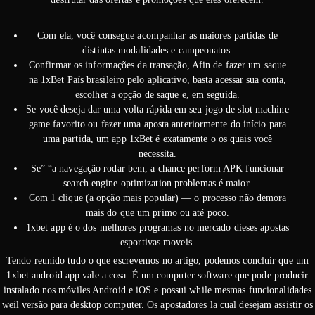
Com ela, você consegue acompanhar as maiores partidas de
distintas modalidades e campeonatos.
Confirmar os informações da transação, Afin de fazer um saque
na 1xBet País brasileiro pelo aplicativo, basta acessar sua conta,
escolher a opção de saque e, em seguida.
Se você deseja dar uma volta rápida em seu jogo de slot machine
game favorito ou fazer uma aposta anteriormente do início para
uma partida, um app 1xBet é exatamente o os quais você
necessita.
Se” “a navegação rodar bem, a chance perform APK funcionar
search engine optimization problemas é maior.
Com 1 clique (a opção mais popular) — o processo não demora
mais do que um primo ou até poco.
1xbet app é o dos melhores programas no mercado dieses apostas
esportivas moveis.
Tendo reunido tudo o que escrevemos no artigo, podemos concluir que um
1xbet android app vale a cosa. É um computer software que pode producir
instalado nos móviles Android e iOS e possui while mesmas funcionalidades
weil versão para desktop computer. Os apostadores la cual desejam assistir os