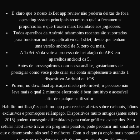
É claro que o nosso 1xBet app review não poderia deixar de fora
operating system principais recursos o qual a ferramenta
proporciona, e que trazem mais facilidade aos jogadores.
Todos aparelhos da Android néanmoins recentes são suportados
para funcionar not any aplicativo da 1xBet, desde que tenham
uma versão android de 5. zero ou mais.
A 1xBet só da voie a processo de instalação do APK em
aparelhos android os 5.
Antes de prosseguirmos com nossa análise, gostaríamos de
prestigiar como você pode criar sua conta simplesmente usando 1
dispositivo Android ou iOS.
Porém, no download aplicação direto pelo móvil, o processo não
leva mais o qual 2 minutos electronic é bem intuitivo e acessível
afin de qualquer utilizador.
Habilite notificações push no app para receber alertas sobre cashouts, bônus
exclusivos e promoções relâmpago. Dispositivos muito antigos (antes sobre
2015) podem conseguir dificuldades para rodar gráficos avançados. Se o
celular habitua-se travar em programs pesados, pode producir um sinal sobre
que o desempenho não será 2 melhores. Com o clique (a opção mais popular)
— o processo não demora mais do que um piccolo ou até menos.