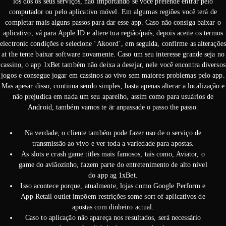
los dos os seus serviços, não importando se você pretende entrar pelo
computador ou pelo aplicativo móvel. Em algumas regiões você terá de
completar mais alguns passos para dar esse app. Caso não consiga baixar o
aplicativo, vá para Apple ID e altere tua região/país, depois aceite os termos
electronic condições e selecione ‘Akoord’, em seguida, confirme as alterações
at the tente baixar software novamente. Caso um seu interesse grande seja no
cassino, o app 1xBet também não deixa a desejar, nele você encontra diversos
jogos e consegue jogar em cassinos ao vivo sem maiores problemas pelo app.
Mas apesar disso, continua sendo simples, basta apenas alterar a localização e
não prejudica em nada um seu aparelho, assim como para usuários de
Android, também vamos te är anpassade o passo the passo.
Na verdade, o cliente também pode fazer uso de o serviço de
transmissão ao vivo e ver toda a variedade para apostas.
As slots e crash game titles mais famosos, tais como, Aviator, o
game do aviãozinho, fazem parte do entretenimento de alto nível
do app ag 1xBet.
Isso acontece porque, atualmente, lojas como Google Perform e
App Retail outlet impõem restrições some sort of aplicativos de
apostas com dinheiro actual.
Caso to aplicação não apareça nos resultados, será necessário