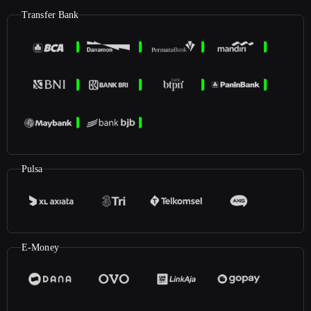
Transfer Bank
Pulsa
E-Money